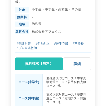
会」
小学生
・
中学生
・
高校生
・
その他
対象
授業料
-
徳島県
地域
運営会社
株式会社アフェクス
#受験対策
#学力向上
#苦手克服
#不登校
#プロ家庭教師
資料請求【無料】
詳細
勉強習慣づけコース
/
中学受
コース(小学生)
験対策コース
/
苦手科目克服
コース
他
高校入試対策コース
/
基礎見
コース(中学生)
直しコース
/
定期テスト対策
コース
他