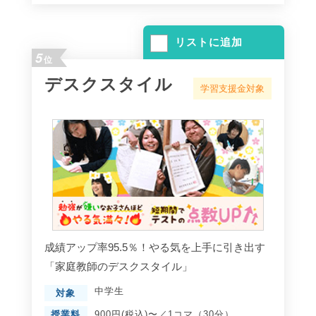
リストに追加
5
位
デスクスタイル
学習支援金対象
成績アップ率95.5％！やる気を上手に引き出す
「家庭教師のデスクスタイル」
中学生
対象
授業料
900円(税込)〜／1コマ（30分）