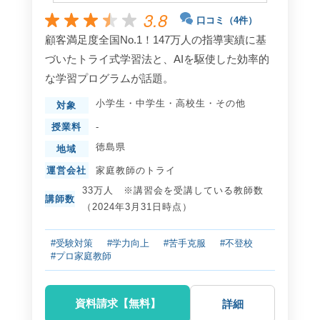
3.8
口コミ（4件）
顧客満足度全国No.1！147万人の指導実績に基
づいたトライ式学習法と、AIを駆使した効率的
な学習プログラムが話題。
小学生
・
中学生
・
高校生
・
その他
対象
授業料
-
徳島県
地域
運営会社
家庭教師のトライ
33万人 ※講習会を受講している教師数
講師数
（2024年3月31日時点）
#受験対策
#学力向上
#苦手克服
#不登校
#プロ家庭教師
資料請求【無料】
詳細