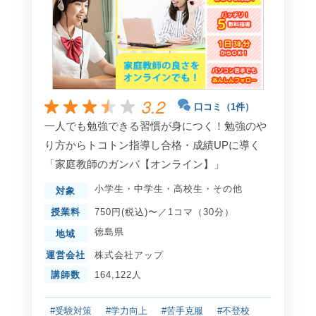
3.2
口コミ（1件）
一人でも勉強できる習慣が身につく！勉強のや
り方からトコトン指導し合格・成績UPに導く
「家庭教師のガンバ【オンライン】」
小学生
・
中学生
・
高校生
・
その他
対象
授業料
750円(税込)〜／1コマ（30分）
徳島県
地域
運営会社
株式会社アップ
講師数
164,122人
#受験対策
#学力向上
#苦手克服
#不登校