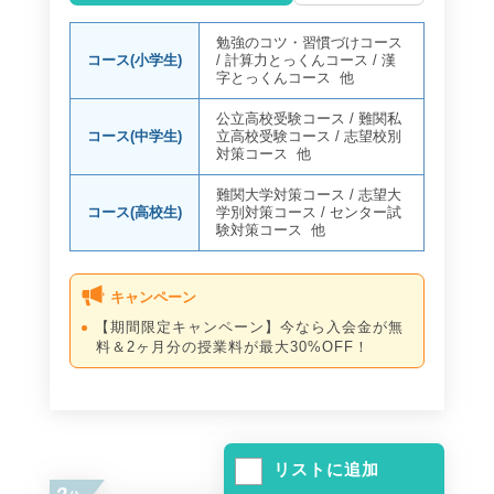
勉強のコツ・習慣づけコース
コース(小学生)
/
計算力とっくんコース
/
漢
字とっくんコース
他
公立高校受験コース
/
難関私
コース(中学生)
立高校受験コース
/
志望校別
対策コース
他
難関大学対策コース
/
志望大
コース(高校生)
学別対策コース
/
センター試
験対策コース
他
キャンペーン
【期間限定キャンペーン】今なら入会金が無
料＆2ヶ月分の授業料が最大30%OFF！
リストに追加
2