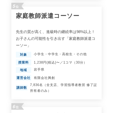
5
位
家庭教師派遣コーソー
先生の質が高く、進級時の継続率は98%以上！
お子さんの可能性を引き出す「家庭教師派遣コ
ーソー」
小学生
・
中学生
・
高校生
・
その他
対象
授業料
1,238円(税込)〜／1コマ（30分）
岩手県
地域
運営会社
有限会社興創
7,836名（全支店、学習指導者教習 修了証
講師数
所有者のみ）
6
位