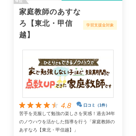
4
位
家庭教師のあすな
ろ【東北・甲信
学習支援金対象
越】
4.8
口コミ（1件）
苦手を克服して勉強の楽しさを実感！過去34年
のノウハウを活かした指導を行う「家庭教師の
あすなろ【東北・甲信越】」