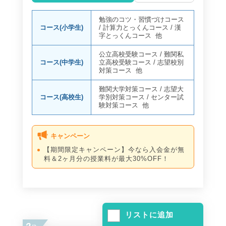
勉強のコツ・習慣づけコース
コース(小学生)
/
計算力とっくんコース
/
漢
字とっくんコース
他
公立高校受験コース
/
難関私
コース(中学生)
立高校受験コース
/
志望校別
対策コース
他
難関大学対策コース
/
志望大
コース(高校生)
学別対策コース
/
センター試
験対策コース
他
キャンペーン
【期間限定キャンペーン】今なら入会金が無
料＆2ヶ月分の授業料が最大30%OFF！
リストに追加
2