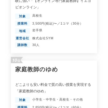
験に強い「【オンライン専門家庭教師】イエヨ
ビオンライン」
高校生
対象
授業料
3,500円(税込)〜／1コマ（30分）
岩手県
地域
運営会社
株式会社SYM
講師数
30人
10
位
家庭教師のゆめ
どこよりも安い料金で質の高い授業を実現する
「家庭教師のゆめ」
小学生
・
中学生
・
高校生
・
その他
対象
授業料
2,850円(税込)〜／1コマ（60分）