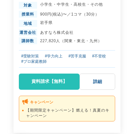
小学生
・
中学生
・
高校生
・
その他
対象
授業料
900円(税込)〜／1コマ（30分）
岩手県
地域
運営会社
あすなろ株式会社
講師数
227,820人（関東・東北・九州）
#受験対策
#学力向上
#苦手克服
#不登校
#プロ家庭教師
資料請求【無料】
詳細
キャンペーン
【期間限定キャンペーン】燃える！真夏のキ
ャンペーン