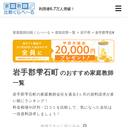
6.7
利用者
万人突破！
家庭教師比較くらべーる
都道府県一覧
岩手県
岩手郡雫石町
岩手郡雫石町
のおすすめ家庭教師
一覧
岩手郡雫石町の家庭教師会社を過去1ヶ月の資料請求が多
い順にランキング！
料金相場や評判・口コミを比較して、気になった会社は
一括資料請求しましょう！
地域でさらに絞り込み