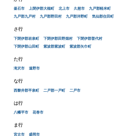
釜石市
上閉伊郡大槌町
北上市
久慈市
九戸郡軽米町
九戸郡九戸村
九戸郡野田村
九戸郡洋野町
気仙郡住田町
さ行
下閉伊郡岩泉町
下閉伊郡田野畑村
下閉伊郡普代村
下閉伊郡山田町
紫波郡紫波町
紫波郡矢巾町
た行
滝沢市
遠野市
な行
西磐井郡平泉町
二戸郡一戸町
二戸市
は行
八幡平市
花巻市
ま行
宮古市
盛岡市