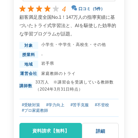
4
口コミ（5件）
顧客満足度全国No.1！147万人の指導実績に基
づいたトライ式学習法と、AIを駆使した効率的
な学習プログラムが話題。
小学生
・
中学生
・
高校生
・
その他
対象
授業料
-
岩手県
地域
運営会社
家庭教師のトライ
33万人 ※講習会を受講している教師数
講師数
（2024年3月31日時点）
#受験対策
#学力向上
#苦手克服
#不登校
#プロ家庭教師
資料請求【無料】
詳細