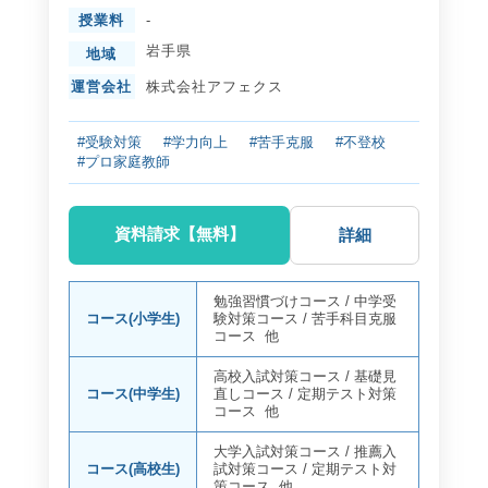
授業料
-
岩手県
地域
運営会社
株式会社アフェクス
#受験対策
#学力向上
#苦手克服
#不登校
#プロ家庭教師
資料請求【無料】
詳細
勉強習慣づけコース
/
中学受
コース(小学生)
験対策コース
/
苦手科目克服
コース
他
高校入試対策コース
/
基礎見
コース(中学生)
直しコース
/
定期テスト対策
コース
他
大学入試対策コース
/
推薦入
コース(高校生)
試対策コース
/
定期テスト対
策コース
他