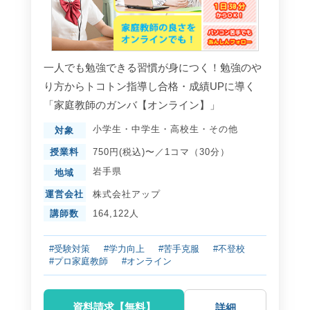
一人でも勉強できる習慣が身につく！勉強のや
り方からトコトン指導し合格・成績UPに導く
「家庭教師のガンバ【オンライン】」
小学生
・
中学生
・
高校生
・
その他
対象
授業料
750円(税込)〜／1コマ（30分）
岩手県
地域
運営会社
株式会社アップ
講師数
164,122人
#受験対策
#学力向上
#苦手克服
#不登校
#プロ家庭教師
#オンライン
資料請求【無料】
詳細