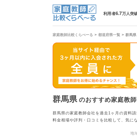
6.7
利用者
万人突
家庭教師比較くらべーる
都道府県一覧
群馬県
群馬県
のおすすめ家庭教師
群馬県の家庭教師会社を過去1ヶ月の資料
料金相場や評判・口コミを比較して、気に
地