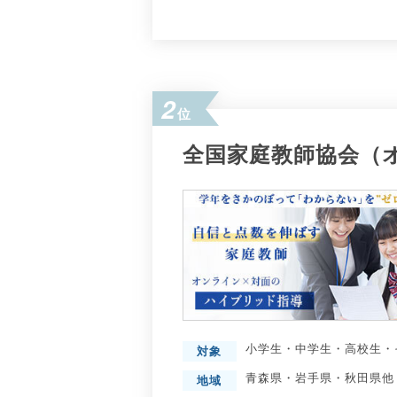
2
位
全国家庭教師協会（
小学生
・
中学生
・
高校生
・
対象
青森県
・
岩手県
・
秋田県
他
地域