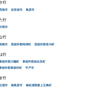
さ行
西海市
佐世保市
島原市
た行
対馬市
な行
長崎市
西彼杵郡時津町
西彼杵郡長与町
は行
東彼杵郡川棚町
東彼杵郡波佐見町
東彼杵郡東彼杵町
平戸市
ま行
松浦市
南島原市
南松浦郡新上五島町