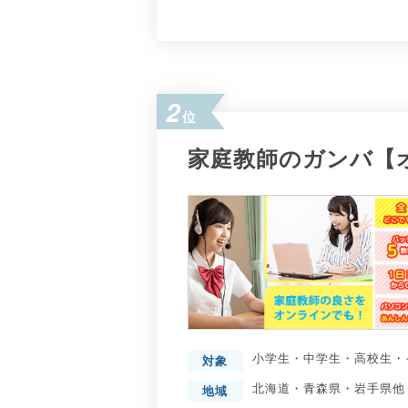
2
位
家庭教師のガンバ【
小学生
・
中学生
・
高校生
・
対象
北海道
・
青森県
・
岩手県
他
地域