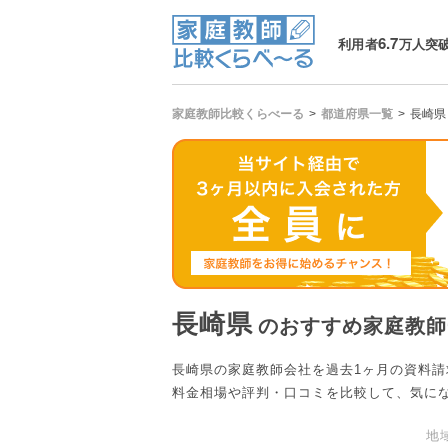
6.7
利用者
万人突
家庭教師比較くらべーる
都道府県一覧
長崎県
長崎県
のおすすめ家庭教師
長崎県の家庭教師会社を過去1ヶ月の資料
料金相場や評判・口コミを比較して、気に
地