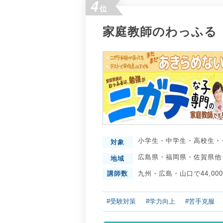
4
位
家庭教師のわっふる
小学生
・
中学生
・
高校生
・
対象
広島県
・
福岡県
・
佐賀県
他
地域
講師数
九州・広島・山口で44,00
#受験対策
#学力向上
#苦手克服