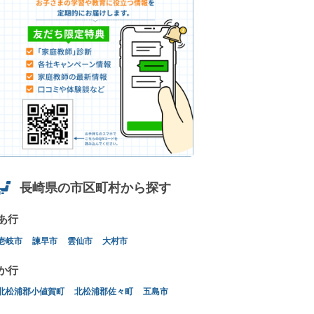
長崎県の市区町村から探す
あ行
壱岐市
諫早市
雲仙市
大村市
か行
北松浦郡小値賀町
北松浦郡佐々町
五島市