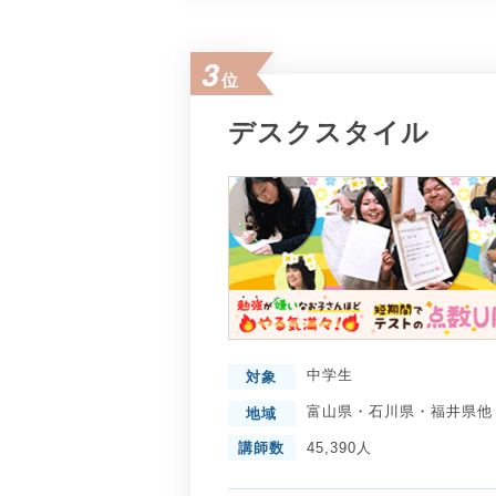
3
位
デスクスタイル
中学生
対象
富山県
・
石川県
・
福井県
他
地域
講師数
45,390人