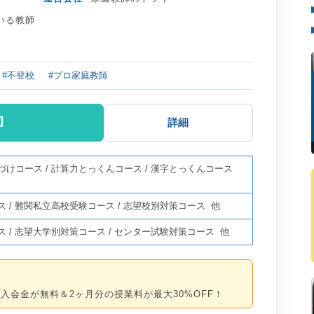
いる教師
#不登校
#プロ家庭教師
】
詳細
づけコース
/
計算力とっくんコース
/
漢字とっくんコース
ス
/
難関私立高校受験コース
/
志望校別対策コース
他
ス
/
志望大学別対策コース
/
センター試験対策コース
他
入会金が無料＆2ヶ月分の授業料が最大30%OFF！