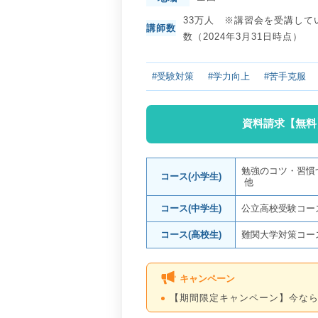
33万人 ※講習会を受講して
講師数
数（2024年3月31日時点）
#受験対策
#学力向上
#苦手克服
資料請求【無料
勉強のコツ・習慣
コース(小学生)
他
コース(中学生)
公立高校受験コー
コース(高校生)
難関大学対策コー
キャンペーン
【期間限定キャンペーン】今なら