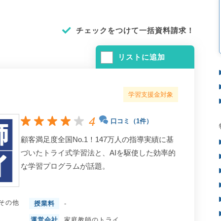
チェックをつけて一括資料請求！
リストに追加
学習支援金対象
4
口コミ（1件）
顧客満足度全国No.1！147万人の指導実績に基
づいたトライ式学習法と、AIを駆使した効率的
な学習プログラムが話題。
その他
授業料
-
運営会社
家庭教師のトライ