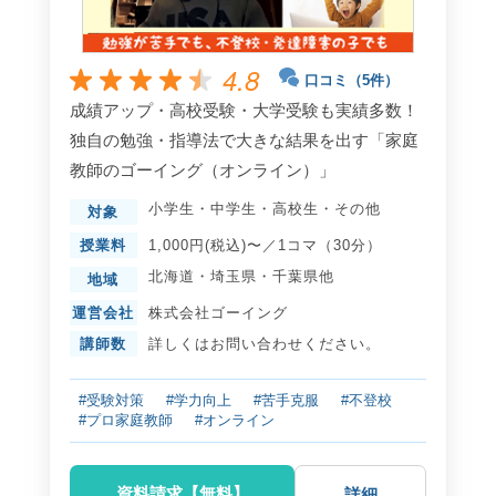
4.8
口コミ（5件）
成績アップ・高校受験・大学受験も実績多数！
独自の勉強・指導法で大きな結果を出す「家庭
教師のゴーイング（オンライン）」
小学生
・
中学生
・
高校生
・
その他
対象
授業料
1,000円(税込)〜／1コマ（30分）
北海道
・
埼玉県
・
千葉県
他
地域
運営会社
株式会社ゴーイング
講師数
詳しくはお問い合わせください。
#受験対策
#学力向上
#苦手克服
#不登校
#プロ家庭教師
#オンライン
資料請求【無料】
詳細