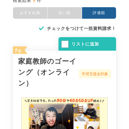
9
検索結果
件
おすすめ順
安い順
評価順
チェックをつけて一括資料請求！
リストに追加
1
位
家庭教師のゴーイ
ング（オンライ
学習支援金対象
ン）