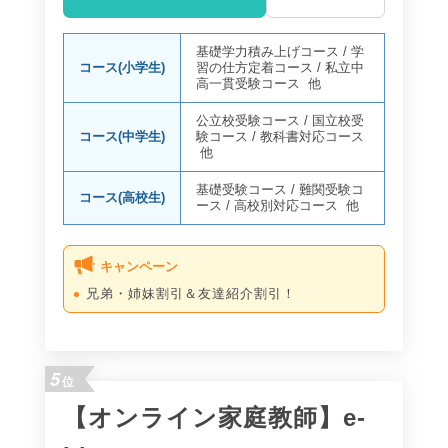
基礎学力積み上げコース
/
学
コース(小学生)
習の仕方定着コース
/
私立中
高一貫受験コース
他
公立校受験コース
/
国立校受
コース(中学生)
験コース
/
教科書対応コース
他
基礎受験コース
/
難関受験コ
コース(高校生)
ース
/
高校別対応コース
他
キャンペーン
兄弟・姉妹割引＆友達紹介割引！
5
位
【オンライン家庭教師】e-