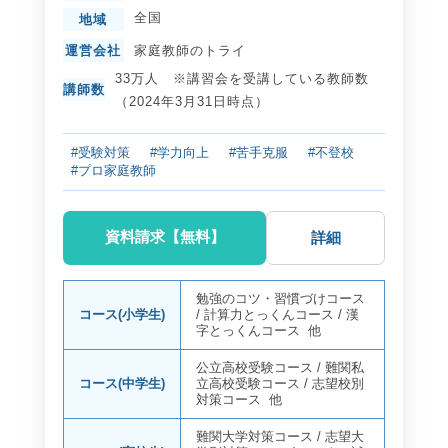
全国
地域
運営会社
家庭教師のトライ
33万人 ※講習会を受講している教師数
講師数
（2024年3月31日時点）
#受験対策
#学力向上
#苦手克服
#不登校
#プロ家庭教師
資料請求【無料】
詳細
勉強のコツ・習慣づけコース
コース(小学生)
/
計算力とっくんコース
/
漢
字とっくんコース
他
公立高校受験コース
/
難関私
コース(中学生)
立高校受験コース
/
志望校別
対策コース
他
難関大学対策コース
/
志望大