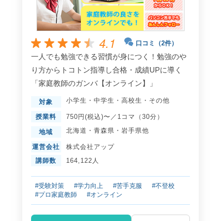
4.1
口コミ（2件）
一人でも勉強できる習慣が身につく！勉強のや
り方からトコトン指導し合格・成績UPに導く
「家庭教師のガンバ【オンライン】」
小学生
・
中学生
・
高校生
・
その他
対象
授業料
750円(税込)〜／1コマ（30分）
北海道
・
青森県
・
岩手県
他
地域
運営会社
株式会社アップ
講師数
164,122人
#受験対策
#学力向上
#苦手克服
#不登校
#プロ家庭教師
#オンライン