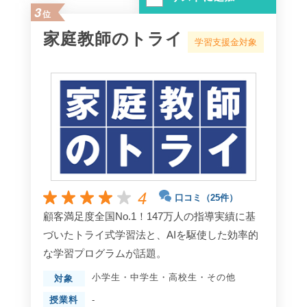
3
位
家庭教師のトライ
学習支援金対象
4
口コミ（25件）
顧客満足度全国No.1！147万人の指導実績に基
づいたトライ式学習法と、AIを駆使した効率的
な学習プログラムが話題。
小学生
・
中学生
・
高校生
・
その他
対象
授業料
-