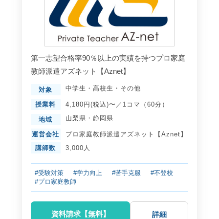
第一志望合格率90％以上の実績を持つプロ家庭
教師派遣アズネット【Aznet】
中学生
・
高校生
・
その他
対象
授業料
4,180円(税込)〜／1コマ（60分）
山梨県
・
静岡県
地域
運営会社
プロ家庭教師派遣アズネット【Aznet】
講師数
3,000人
#受験対策
#学力向上
#苦手克服
#不登校
#プロ家庭教師
資料請求【無料】
詳細