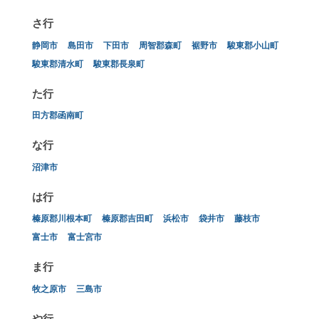
さ行
静岡市
島田市
下田市
周智郡森町
裾野市
駿東郡小山町
駿東郡清水町
駿東郡長泉町
た行
田方郡函南町
な行
沼津市
は行
榛原郡川根本町
榛原郡吉田町
浜松市
袋井市
藤枝市
富士市
富士宮市
ま行
牧之原市
三島市
や行