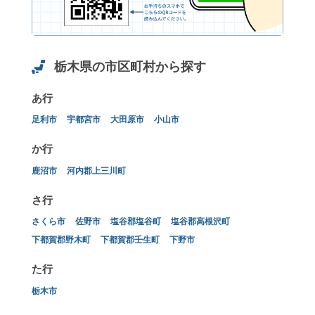
栃木県の市区町村から探す
あ行
足利市
宇都宮市
大田原市
小山市
か行
鹿沼市
河内郡上三川町
さ行
さくら市
佐野市
塩谷郡塩谷町
塩谷郡高根沢町
下都賀郡野木町
下都賀郡壬生町
下野市
た行
栃木市