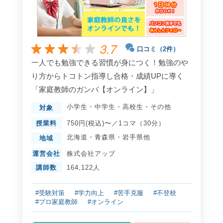
3.7
口コミ（2件）
一人でも勉強できる習慣が身につく！勉強のや
り方からトコトン指導し合格・成績UPに導く
「家庭教師のガンバ【オンライン】」
小学生
・
中学生
・
高校生
・
その他
対象
授業料
750円(税込)〜／1コマ（30分）
北海道
・
青森県
・
岩手県
他
地域
運営会社
株式会社アップ
講師数
164,122人
#受験対策
#学力向上
#苦手克服
#不登校
#プロ家庭教師
#オンライン