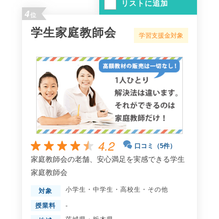
リストに追加
4
位
学生家庭教師会
学習支援金対象
4.2
口コミ（5件）
家庭教師会の老舗、安心満足を実感できる学生
家庭教師会
小学生
・
中学生
・
高校生
・
その他
対象
授業料
-