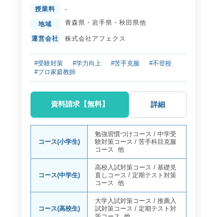
授業料
-
青森県
・
岩手県
・
秋田県
他
地域
運営会社
株式会社アフェクス
#受験対策
#学力向上
#苦手克服
#不登校
#プロ家庭教師
資料請求【無料】
詳細
勉強習慣づけコース
/
中学受
コース(小学生)
験対策コース
/
苦手科目克服
コース
他
高校入試対策コース
/
基礎見
コース(中学生)
直しコース
/
定期テスト対策
コース
他
大学入試対策コース
/
推薦入
コース(高校生)
試対策コース
/
定期テスト対
策コース
他