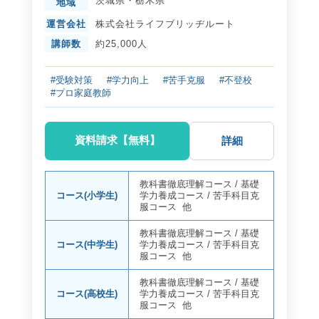
茨城県
・
栃木県
地域
運営会社
株式会社ライフブリッヂルート
講師数
約25,000人
#受験対策
#学力向上
#苦手克服
#不登校
#プロ家庭教師
資料請求【無料】
詳細
教科書徹底理解コース
/
基礎
コース(小学生)
学力養成コース
/
苦手科目克
服コース
他
教科書徹底理解コース
/
基礎
コース(中学生)
学力養成コース
/
苦手科目克
服コース
他
教科書徹底理解コース
/
基礎
コース(高校生)
学力養成コース
/
苦手科目克
服コース
他