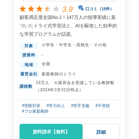
3.9
口コミ（18件）
顧客満足度全国No.1！147万人の指導実績に基
づいたトライ式学習法と、AIを駆使した効率的
な学習プログラムが話題。
小学生
・
中学生
・
高校生
・
その他
対象
授業料
-
全国
地域
運営会社
家庭教師のトライ
33万人 ※講習会を受講している教師数
講師数
（2024年3月31日時点）
#受験対策
#学力向上
#苦手克服
#不登校
#プロ家庭教師
資料請求【無料】
詳細