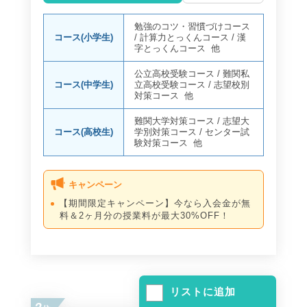
勉強のコツ・習慣づけコース
コース(小学生)
/
計算力とっくんコース
/
漢
字とっくんコース
他
公立高校受験コース
/
難関私
コース(中学生)
立高校受験コース
/
志望校別
対策コース
他
難関大学対策コース
/
志望大
コース(高校生)
学別対策コース
/
センター試
験対策コース
他
キャンペーン
【期間限定キャンペーン】今なら入会金が無
料＆2ヶ月分の授業料が最大30%OFF！
リストに追加
2