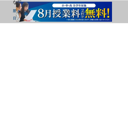
な行
那須烏山市
那須郡那珂川町
那須郡那須町
那須塩原市
日光市
は行
芳賀郡市貝町
芳賀郡芳賀町
芳賀郡益子町
芳賀郡茂木町
ま行
真岡市
や行
矢板市
広告掲載のお問い合わせ
サイトマップ
個人情報の取扱いについて
会社概要
お問い合わせ
利用規約