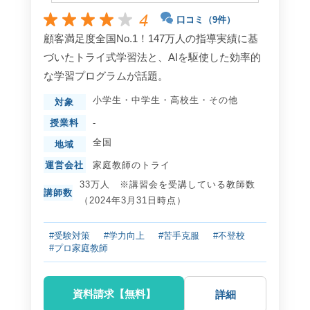
4
口コミ（9件）
顧客満足度全国No.1！147万人の指導実績に基
づいたトライ式学習法と、AIを駆使した効率的
な学習プログラムが話題。
小学生
・
中学生
・
高校生
・
その他
対象
授業料
-
全国
地域
運営会社
家庭教師のトライ
33万人 ※講習会を受講している教師数
講師数
（2024年3月31日時点）
#受験対策
#学力向上
#苦手克服
#不登校
#プロ家庭教師
資料請求【無料】
詳細