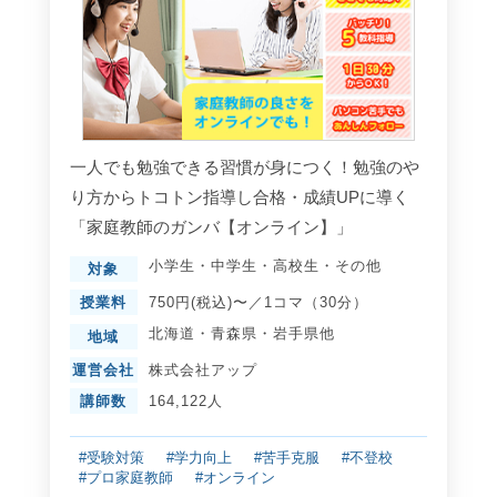
一人でも勉強できる習慣が身につく！勉強のや
り方からトコトン指導し合格・成績UPに導く
「家庭教師のガンバ【オンライン】」
小学生
・
中学生
・
高校生
・
その他
対象
授業料
750円(税込)〜／1コマ（30分）
北海道
・
青森県
・
岩手県
他
地域
運営会社
株式会社アップ
講師数
164,122人
#受験対策
#学力向上
#苦手克服
#不登校
#プロ家庭教師
#オンライン