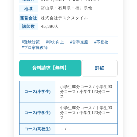
富山県
・
石川県
・
福井県
他
地域
運営会社
株式会社デスクスタイル
講師数
45,390人
#受験対策
#学力向上
#苦手克服
#不登校
#プロ家庭教師
資料請求【無料】
詳細
小学生60分コース
/
小学生90
コース(小学生)
分コース
/
小学生120分コー
ス
中学生60分コース
/
中学生90
コース(中学生)
分コース
/
中学生120分コー
ス
コース(高校生)
－
/
－