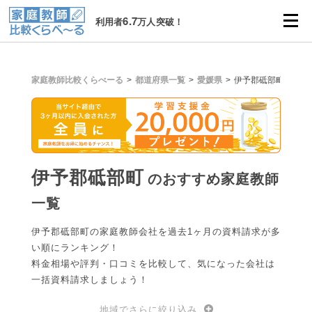
6.7
利用者
万人突破！
家庭教師比較くらべーる
都道府県一覧
愛媛県
伊予郡砥部町
伊予郡砥部町
のおすすめ家庭教師
一覧
伊予郡砥部町の家庭教師会社を過去1ヶ月の資料請求が多
い順にランキング！
料金相場や評判・口コミを比較して、気になった会社は
一括資料請求しましょう！
地域でさらに絞り込み