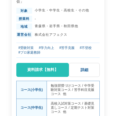
会」
小学生
・
中学生
・
高校生
・
その他
対象
授業料
-
青森県
・
岩手県
・
秋田県
他
地域
運営会社
株式会社アフェクス
#受験対策
#学力向上
#苦手克服
#不登校
#プロ家庭教師
資料請求【無料】
詳細
勉強習慣づけコース
/
中学受
コース(小学生)
験対策コース
/
苦手科目克服
コース
他
高校入試対策コース
/
基礎見
コース(中学生)
直しコース
/
定期テスト対策
コース
他