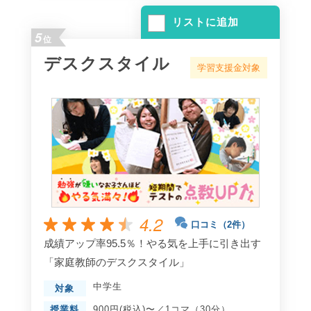
リストに追加
5
位
デスクスタイル
学習支援金対象
4.2
口コミ（2件）
成績アップ率95.5％！やる気を上手に引き出す
「家庭教師のデスクスタイル」
中学生
対象
授業料
900円(税込)〜／1コマ（30分）