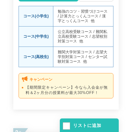
勉強のコツ・習慣づけコース
コース(小学生)
/
計算力とっくんコース
/
漢
字とっくんコース
他
公立高校受験コース
/
難関私
コース(中学生)
立高校受験コース
/
志望校別
対策コース
他
難関大学対策コース
/
志望大
コース(高校生)
学別対策コース
/
センター試
験対策コース
他
キャンペーン
【期間限定キャンペーン】今なら入会金が無
料＆2ヶ月分の授業料が最大30%OFF！
リストに追加
2