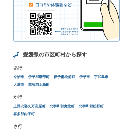
愛媛県の市区町村から探す
あ行
今治市
伊予郡砥部町
伊予郡松前町
伊予市
宇和島市
大洲市
越智郡上島町
か行
上浮穴郡久万高原町
北宇和郡鬼北町
北宇和郡松野町
喜多郡内子町
さ行