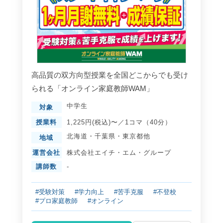
高品質の双方向型授業を全国どこからでも受け
られる「オンライン家庭教師WAM」
中学生
対象
授業料
1,225円(税込)〜／1コマ（40分）
北海道
・
千葉県
・
東京都
他
地域
運営会社
株式会社エイチ・エム・グループ
講師数
-
#受験対策
#学力向上
#苦手克服
#不登校
#プロ家庭教師
#オンライン