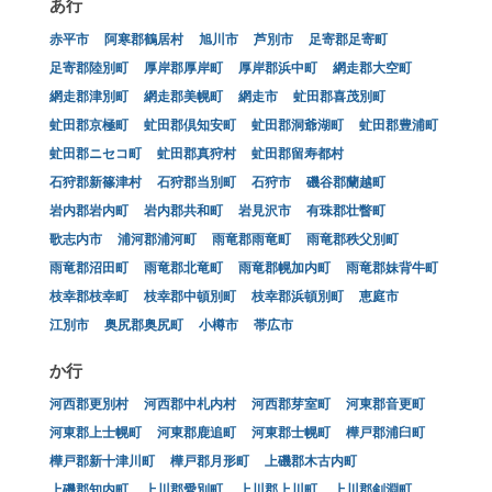
あ行
赤平市
阿寒郡鶴居村
旭川市
芦別市
足寄郡足寄町
足寄郡陸別町
厚岸郡厚岸町
厚岸郡浜中町
網走郡大空町
網走郡津別町
網走郡美幌町
網走市
虻田郡喜茂別町
虻田郡京極町
虻田郡倶知安町
虻田郡洞爺湖町
虻田郡豊浦町
虻田郡ニセコ町
虻田郡真狩村
虻田郡留寿都村
石狩郡新篠津村
石狩郡当別町
石狩市
磯谷郡蘭越町
岩内郡岩内町
岩内郡共和町
岩見沢市
有珠郡壮瞥町
歌志内市
浦河郡浦河町
雨竜郡雨竜町
雨竜郡秩父別町
雨竜郡沼田町
雨竜郡北竜町
雨竜郡幌加内町
雨竜郡妹背牛町
枝幸郡枝幸町
枝幸郡中頓別町
枝幸郡浜頓別町
恵庭市
江別市
奥尻郡奥尻町
小樽市
帯広市
か行
河西郡更別村
河西郡中札内村
河西郡芽室町
河東郡音更町
河東郡上士幌町
河東郡鹿追町
河東郡士幌町
樺戸郡浦臼町
樺戸郡新十津川町
樺戸郡月形町
上磯郡木古内町
上磯郡知内町
上川郡愛別町
上川郡上川町
上川郡剣淵町