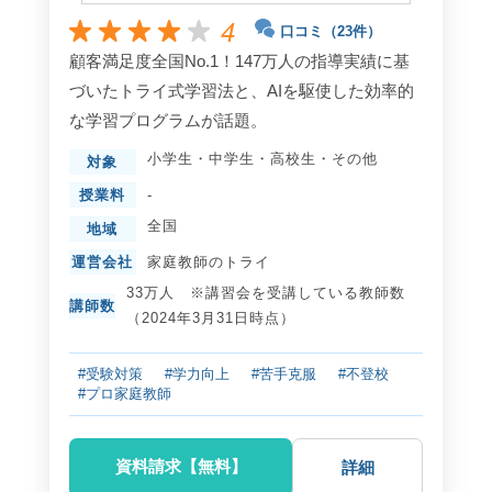
4
口コミ（23件）
顧客満足度全国No.1！147万人の指導実績に基
づいたトライ式学習法と、AIを駆使した効率的
な学習プログラムが話題。
小学生
・
中学生
・
高校生
・
その他
対象
授業料
-
全国
地域
運営会社
家庭教師のトライ
33万人 ※講習会を受講している教師数
講師数
（2024年3月31日時点）
#受験対策
#学力向上
#苦手克服
#不登校
#プロ家庭教師
資料請求【無料】
詳細