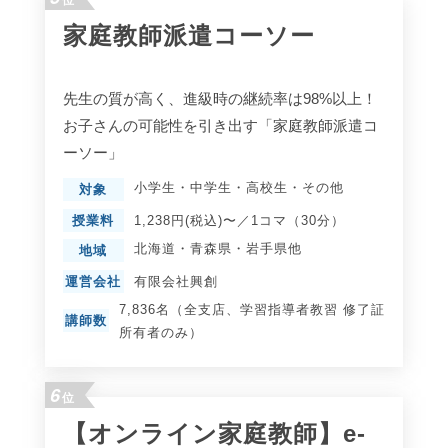
位
家庭教師派遣コーソー
先生の質が高く、進級時の継続率は98%以上！
お子さんの可能性を引き出す「家庭教師派遣コ
ーソー」
小学生
・
中学生
・
高校生
・
その他
対象
授業料
1,238円(税込)〜／1コマ（30分）
北海道
・
青森県
・
岩手県
他
地域
運営会社
有限会社興創
7,836名（全支店、学習指導者教習 修了証
講師数
所有者のみ）
6
位
【オンライン家庭教師】e-