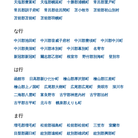
天塩郡豊富町
天塩郡幌延町
十勝郡浦幌町
常呂郡置戸町
常呂郡訓子府町
常呂郡佐呂間町
苫小牧市
苫前郡初山別村
苫前郡苫前町
苫前郡羽幌町
な行
中川郡池田町
中川郡音威子府村
中川郡豊頃町
中川郡中川町
中川郡美深町
中川郡本別町
中川郡幕別町
名寄市
新冠郡新冠町
爾志郡乙部町
根室市
野付郡別海町
登別市
は行
函館市
日高郡新ひだか町
檜山郡厚沢部町
檜山郡江差町
檜山郡上ノ国町
広尾郡大樹町
広尾郡広尾町
美唄市
深川市
二海郡八雲町
富良野市
古宇郡神恵内村
古宇郡泊村
古平郡古平町
北斗市
幌泉郡えりも町
ま行
増毛郡増毛町
松前郡福島町
松前郡松前町
三笠市
室蘭市
目梨郡羅臼町
紋別郡遠軽町
紋別郡雄武町
紋別郡興部町