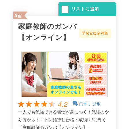
リストに追加
3
位
家庭教師のガンバ
学習支援金対象
【オンライン】
4.2
口コミ（2件）
一人でも勉強できる習慣が身につく！勉強のや
り方からトコトン指導し合格・成績UPに導く
「家庭教師のガンバ【オンライン】」