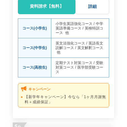
資料請求【無料】
詳細
小学生英語強化コース
/
中学
コース(小学生)
英語準備コース
/
英検特訓コ
ース
他
英文法強化コース
/
英語長文
コース(中学生)
読解コース
/
英文解釈コース
他
定期テスト対策コース
/
受験
コース(高校生)
対策コース
/
医学部受験コー
ス
キャンペーン
【新学年キャンペーン】今なら「1ヶ月月謝無
料＋成績保証」
5