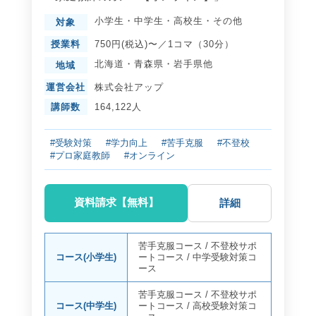
小学生
・
中学生
・
高校生
・
その他
対象
授業料
750円(税込)〜／1コマ（30分）
北海道
・
青森県
・
岩手県
他
地域
運営会社
株式会社アップ
講師数
164,122人
#受験対策
#学力向上
#苦手克服
#不登校
#プロ家庭教師
#オンライン
資料請求【無料】
詳細
苦手克服コース
/
不登校サポ
コース(小学生)
ートコース
/
中学受験対策コ
ース
苦手克服コース
/
不登校サポ
コース(中学生)
ートコース
/
高校受験対策コ