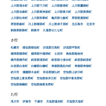
上川郡清水町
上川郡下川町
上川郡新得町
上川郡鷹栖町
上川郡当麻町
上川郡東神楽町
上川郡東川町
上川郡美瑛町
上川郡比布町
上川郡和寒町
亀田郡七飯町
茅部郡鹿部町
茅部郡森町
川上郡標茶町
川上郡弟子屈町
北広島市
北見市
釧路郡釧路町
釧路市
久遠郡せたな町
さ行
札幌市
様似郡様似町
沙流郡日高町
沙流郡平取町
標津郡標津町
標津郡中標津町
士別市
島牧郡島牧村
積丹郡積丹町
斜里郡清里町
斜里郡小清水町
斜里郡斜里町
白老郡白老町
白糠郡白糠町
寿都郡黒松内町
寿都郡寿都町
砂川市
瀬棚郡今金町
宗谷郡猿払村
空知郡上砂川町
空知郡上富良野町
空知郡奈井江町
空知郡中富良野町
空知郡南幌町
空知郡南富良野町
た行
滝川市
伊達市
千歳市
天塩郡遠別町
天塩郡天塩町