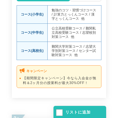
勉強のコツ・習慣づけコース
コース(小学生)
/
計算力とっくんコース
/
漢
字とっくんコース
他
公立高校受験コース
/
難関私
コース(中学生)
立高校受験コース
/
志望校別
対策コース
他
難関大学対策コース
/
志望大
コース(高校生)
学別対策コース
/
センター試
験対策コース
他
キャンペーン
【期間限定キャンペーン】今なら入会金が無
料＆2ヶ月分の授業料が最大30%OFF！
リストに追加
2