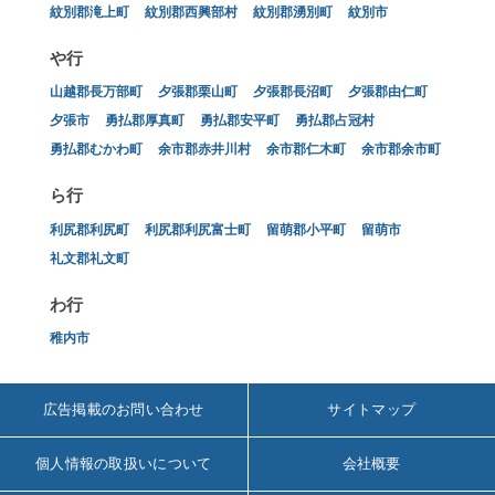
紋別郡滝上町
紋別郡西興部村
紋別郡湧別町
紋別市
や行
山越郡長万部町
夕張郡栗山町
夕張郡長沼町
夕張郡由仁町
夕張市
勇払郡厚真町
勇払郡安平町
勇払郡占冠村
勇払郡むかわ町
余市郡赤井川村
余市郡仁木町
余市郡余市町
ら行
利尻郡利尻町
利尻郡利尻富士町
留萌郡小平町
留萌市
礼文郡礼文町
わ行
稚内市
広告掲載のお問い合わせ
サイトマップ
個人情報の取扱いについて
会社概要