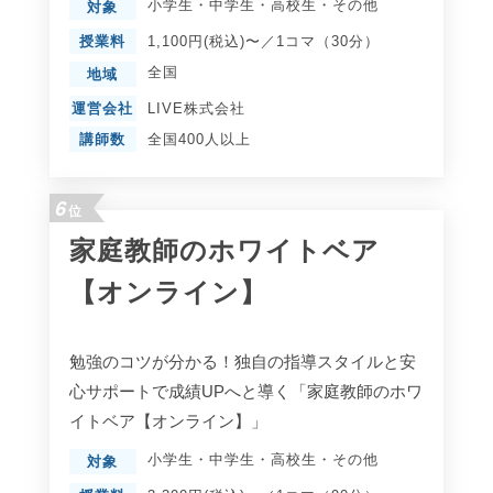
小学生
・
中学生
・
高校生
・
その他
対象
授業料
1,100円(税込)〜／1コマ（30分）
全国
地域
運営会社
LIVE株式会社
講師数
全国400人以上
6
位
家庭教師のホワイトベア
【オンライン】
勉強のコツが分かる！独自の指導スタイルと安
心サポートで成績UPへと導く「家庭教師のホワ
イトベア【オンライン】」
小学生
・
中学生
・
高校生
・
その他
対象