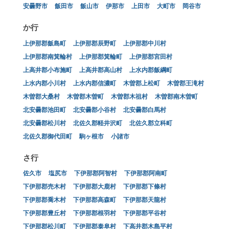
安曇野市
飯田市
飯山市
伊那市
上田市
大町市
岡谷市
か行
上伊那郡飯島町
上伊那郡辰野町
上伊那郡中川村
上伊那郡南箕輪村
上伊那郡箕輪町
上伊那郡宮田村
上高井郡小布施町
上高井郡高山村
上水内郡飯綱町
上水内郡小川村
上水内郡信濃町
木曽郡上松町
木曽郡王滝村
木曽郡大桑村
木曽郡木曽町
木曽郡木祖村
木曽郡南木曽町
北安曇郡池田町
北安曇郡小谷村
北安曇郡白馬村
北安曇郡松川村
北佐久郡軽井沢町
北佐久郡立科町
北佐久郡御代田町
駒ヶ根市
小諸市
さ行
佐久市
塩尻市
下伊那郡阿智村
下伊那郡阿南町
下伊那郡売木村
下伊那郡大鹿村
下伊那郡下條村
下伊那郡喬木村
下伊那郡高森町
下伊那郡天龍村
下伊那郡豊丘村
下伊那郡根羽村
下伊那郡平谷村
下伊那郡松川町
下伊那郡泰阜村
下高井郡木島平村