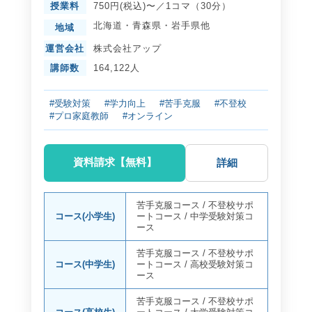
授業料
750円(税込)〜／1コマ（30分）
北海道
・
青森県
・
岩手県
他
地域
運営会社
株式会社アップ
講師数
164,122人
#受験対策
#学力向上
#苦手克服
#不登校
#プロ家庭教師
#オンライン
資料請求【無料】
詳細
苦手克服コース
/
不登校サポ
コース(小学生)
ートコース
/
中学受験対策コ
ース
苦手克服コース
/
不登校サポ
コース(中学生)
ートコース
/
高校受験対策コ
ース
苦手克服コース
/
不登校サポ