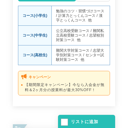
勉強のコツ・習慣づけコース
コース(小学生)
/
計算力とっくんコース
/
漢
字とっくんコース
他
公立高校受験コース
/
難関私
コース(中学生)
立高校受験コース
/
志望校別
対策コース
他
難関大学対策コース
/
志望大
コース(高校生)
学別対策コース
/
センター試
験対策コース
他
キャンペーン
【期間限定キャンペーン】今なら入会金が無
料＆2ヶ月分の授業料が最大30%OFF！
リストに追加
2