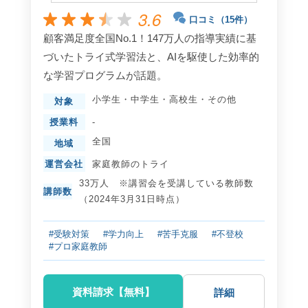
3.6
口コミ（15件）
顧客満足度全国No.1！147万人の指導実績に基
づいたトライ式学習法と、AIを駆使した効率的
な学習プログラムが話題。
小学生
・
中学生
・
高校生
・
その他
対象
授業料
-
全国
地域
運営会社
家庭教師のトライ
33万人 ※講習会を受講している教師数
講師数
（2024年3月31日時点）
#受験対策
#学力向上
#苦手克服
#不登校
#プロ家庭教師
資料請求【無料】
詳細