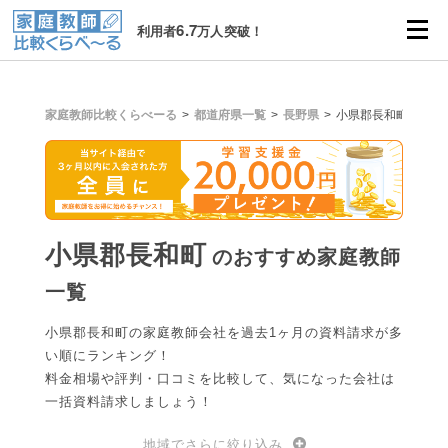
6.7
利用者
万人突破！
家庭教師比較くらべーる
都道府県一覧
長野県
小県郡長和町
小県郡長和町
のおすすめ家庭教師
一覧
小県郡長和町の家庭教師会社を過去1ヶ月の資料請求が多
い順にランキング！
料金相場や評判・口コミを比較して、気になった会社は
一括資料請求しましょう！
地域でさらに絞り込み