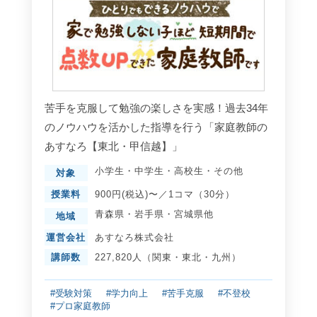
苦手を克服して勉強の楽しさを実感！過去34年
のノウハウを活かした指導を行う「家庭教師の
あすなろ【東北・甲信越】」
小学生
・
中学生
・
高校生
・
その他
対象
授業料
900円(税込)〜／1コマ（30分）
青森県
・
岩手県
・
宮城県
他
地域
運営会社
あすなろ株式会社
講師数
227,820人（関東・東北・九州）
#受験対策
#学力向上
#苦手克服
#不登校
#プロ家庭教師