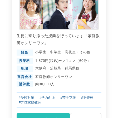
生徒に寄り添った授業を行っています「家庭教
師オンリーワン」
小学生
・
中学生
・
高校生
・
その他
対象
授業料
1,870円(税込)〜／1コマ（60分）
大阪府
・
茨城県
・
群馬県
他
地域
運営会社
家庭教師オンリーワン
講師数
約30,000人
#受験対策
#学力向上
#苦手克服
#不登校
#プロ家庭教師