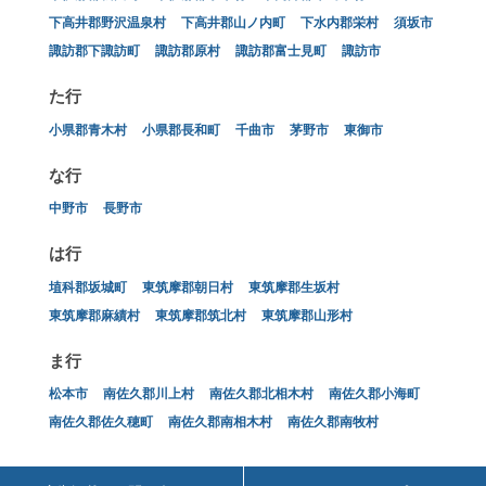
下高井郡野沢温泉村
下高井郡山ノ内町
下水内郡栄村
須坂市
諏訪郡下諏訪町
諏訪郡原村
諏訪郡富士見町
諏訪市
た行
小県郡青木村
小県郡長和町
千曲市
茅野市
東御市
な行
中野市
長野市
は行
埴科郡坂城町
東筑摩郡朝日村
東筑摩郡生坂村
東筑摩郡麻績村
東筑摩郡筑北村
東筑摩郡山形村
ま行
松本市
南佐久郡川上村
南佐久郡北相木村
南佐久郡小海町
南佐久郡佐久穂町
南佐久郡南相木村
南佐久郡南牧村