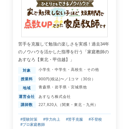
苦手を克服して勉強の楽しさを実感！過去34年
のノウハウを活かした指導を行う「家庭教師の
あすなろ【東北・甲信越】」
小学生
・
中学生
・
高校生
・
その他
対象
授業料
900円(税込)〜／1コマ（30分）
青森県
・
岩手県
・
宮城県
他
地域
運営会社
あすなろ株式会社
講師数
227,820人（関東・東北・九州）
#受験対策
#学力向上
#苦手克服
#不登校
#プロ家庭教師