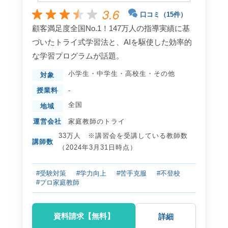
3.6
口コミ（15件）
顧客満足度全国No.1！147万人の指導実績に基
づいたトライ式学習法と、AIを駆使した効率的
な学習プログラムが話題。
小学生
・
中学生
・
高校生
・
その他
対象
授業料
-
全国
地域
運営会社
家庭教師のトライ
33万人 ※講習会を受講している教師数
講師数
（2024年3月31日時点）
#受験対策
#学力向上
#苦手克服
#不登校
#プロ家庭教師
資料請求【無料】
詳細