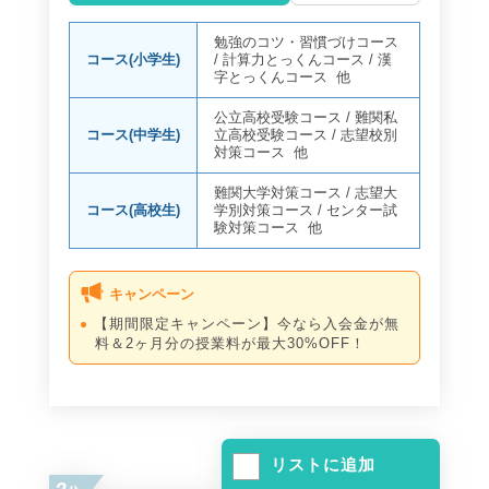
勉強のコツ・習慣づけコース
コース(小学生)
/
計算力とっくんコース
/
漢
字とっくんコース
他
公立高校受験コース
/
難関私
コース(中学生)
立高校受験コース
/
志望校別
対策コース
他
難関大学対策コース
/
志望大
コース(高校生)
学別対策コース
/
センター試
験対策コース
他
キャンペーン
【期間限定キャンペーン】今なら入会金が無
料＆2ヶ月分の授業料が最大30%OFF！
リストに追加
2