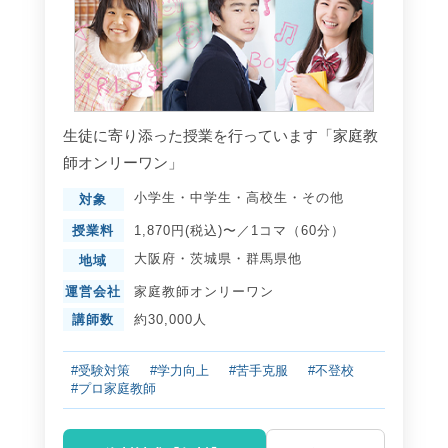
生徒に寄り添った授業を行っています「家庭教
師オンリーワン」
小学生
・
中学生
・
高校生
・
その他
対象
授業料
1,870円(税込)〜／1コマ（60分）
大阪府
・
茨城県
・
群馬県
他
地域
運営会社
家庭教師オンリーワン
講師数
約30,000人
#受験対策
#学力向上
#苦手克服
#不登校
#プロ家庭教師