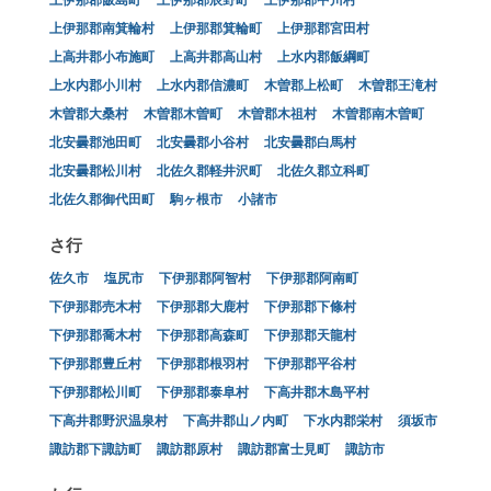
上伊那郡南箕輪村
上伊那郡箕輪町
上伊那郡宮田村
上高井郡小布施町
上高井郡高山村
上水内郡飯綱町
上水内郡小川村
上水内郡信濃町
木曽郡上松町
木曽郡王滝村
木曽郡大桑村
木曽郡木曽町
木曽郡木祖村
木曽郡南木曽町
北安曇郡池田町
北安曇郡小谷村
北安曇郡白馬村
北安曇郡松川村
北佐久郡軽井沢町
北佐久郡立科町
北佐久郡御代田町
駒ヶ根市
小諸市
さ行
佐久市
塩尻市
下伊那郡阿智村
下伊那郡阿南町
下伊那郡売木村
下伊那郡大鹿村
下伊那郡下條村
下伊那郡喬木村
下伊那郡高森町
下伊那郡天龍村
下伊那郡豊丘村
下伊那郡根羽村
下伊那郡平谷村
下伊那郡松川町
下伊那郡泰阜村
下高井郡木島平村
下高井郡野沢温泉村
下高井郡山ノ内町
下水内郡栄村
須坂市
諏訪郡下諏訪町
諏訪郡原村
諏訪郡富士見町
諏訪市