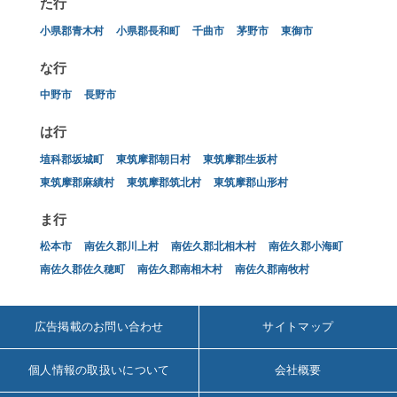
た行
小県郡青木村
小県郡長和町
千曲市
茅野市
東御市
な行
中野市
長野市
は行
埴科郡坂城町
東筑摩郡朝日村
東筑摩郡生坂村
東筑摩郡麻績村
東筑摩郡筑北村
東筑摩郡山形村
ま行
松本市
南佐久郡川上村
南佐久郡北相木村
南佐久郡小海町
南佐久郡佐久穂町
南佐久郡南相木村
南佐久郡南牧村
広告掲載のお問い合わせ
サイトマップ
個人情報の取扱いについて
会社概要