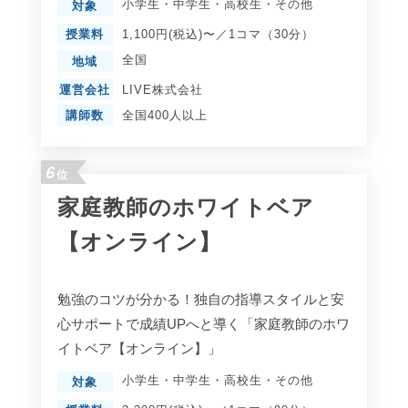
小学生
・
中学生
・
高校生
・
その他
対象
授業料
1,100円(税込)〜／1コマ（30分）
全国
地域
運営会社
LIVE株式会社
講師数
全国400人以上
6
位
家庭教師のホワイトベア
【オンライン】
勉強のコツが分かる！独自の指導スタイルと安
心サポートで成績UPへと導く「家庭教師のホワ
イトベア【オンライン】」
小学生
・
中学生
・
高校生
・
その他
対象