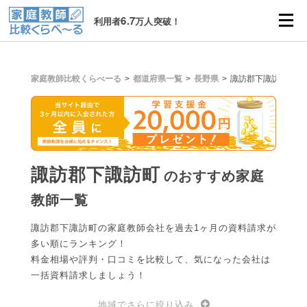
6.7
利用者
万人突破！
家庭教師比較くらべーる
都道府県一覧
長野県
諏訪郡下諏訪町
諏訪郡下諏訪町
のおすすめ家庭
教師一覧
諏訪郡下諏訪町の家庭教師会社を過去1ヶ月の資料請求が
多い順にランキング！
料金相場や評判・口コミを比較して、気になった会社は
一括資料請求しましょう！
地域でさらに絞り込み