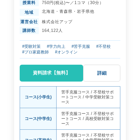
授業料
750円(税込)〜／1コマ（30分）
北海道
・
青森県
・
岩手県
他
地域
運営会社
株式会社アップ
講師数
164,122人
#受験対策
#学力向上
#苦手克服
#不登校
#プロ家庭教師
#オンライン
資料請求【無料】
詳細
苦手克服コース
/
不登校サポ
コース(小学生)
ートコース
/
中学受験対策コ
ース
苦手克服コース
/
不登校サポ
コース(中学生)
ートコース
/
高校受験対策コ
ース
苦手克服コース
/
不登校サポ