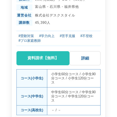
富山県
・
石川県
・
福井県
他
地域
運営会社
株式会社デスクスタイル
講師数
45,390人
#受験対策
#学力向上
#苦手克服
#不登校
#プロ家庭教師
資料請求【無料】
詳細
小学生60分コース
/
小学生90
コース(小学生)
分コース
/
小学生120分コー
ス
中学生60分コース
/
中学生90
コース(中学生)
分コース
/
中学生120分コー
ス
コース(高校生)
－
/
－