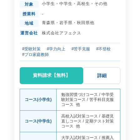
小学生
・
中学生
・
高校生
・
その他
対象
授業料
-
青森県
・
岩手県
・
秋田県
他
地域
運営会社
株式会社アフェクス
#受験対策
#学力向上
#苦手克服
#不登校
#プロ家庭教師
資料請求【無料】
詳細
勉強習慣づけコース
/
中学受
コース(小学生)
験対策コース
/
苦手科目克服
コース
他
高校入試対策コース
/
基礎見
コース(中学生)
直しコース
/
定期テスト対策
コース
他
大学入試対策コース
/
推薦入