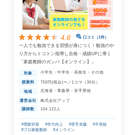
4.6
口コミ（1件）
一人でも勉強できる習慣が身につく！勉強のや
り方からトコトン指導し合格・成績UPに導く
「家庭教師のガンバ【オンライン】」
小学生
・
中学生
・
高校生
・
その他
対象
授業料
750円(税込)〜／1コマ（30分）
北海道
・
青森県
・
岩手県
他
地域
運営会社
株式会社アップ
講師数
164,122人
#受験対策
#学力向上
#苦手克服
#不登校
#プロ家庭教師
#オンライン