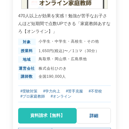
470人以上が効果を実感！勉強が苦手なお子さ
んほど短期間で点数UPできる「家庭教師あすな
ろ【オンライン】」
小学生
・
中学生
・
高校生
・
その他
対象
授業料
1,650円(税込)〜／1コマ（30分）
鳥取県
・
岡山県
・
広島県
他
地域
運営会社
株式会社ひのき
講師数
全国190,000人
#受験対策
#学力向上
#苦手克服
#不登校
#プロ家庭教師
#オンライン
資料請求【無料】
詳細