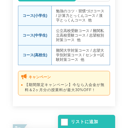
勉強のコツ・習慣づけコース
コース(小学生)
/
計算力とっくんコース
/
漢
字とっくんコース
他
公立高校受験コース
/
難関私
コース(中学生)
立高校受験コース
/
志望校別
対策コース
他
難関大学対策コース
/
志望大
コース(高校生)
学別対策コース
/
センター試
験対策コース
他
キャンペーン
【期間限定キャンペーン】今なら入会金が無
料＆2ヶ月分の授業料が最大30%OFF！
リストに追加
2