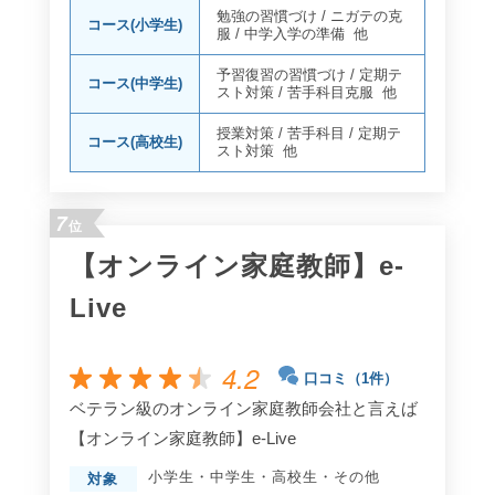
勉強の習慣づけ
/
ニガテの克
コース(小学生)
服
/
中学入学の準備
他
予習復習の習慣づけ
/
定期テ
コース(中学生)
スト対策
/
苦手科目克服
他
授業対策
/
苦手科目
/
定期テ
コース(高校生)
スト対策
他
7
位
【オンライン家庭教師】e-
Live
4.2
口コミ（1件）
ベテラン級のオンライン家庭教師会社と言えば
【オンライン家庭教師】e-Live
小学生
・
中学生
・
高校生
・
その他
対象