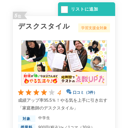
リストに追加
5
位
デスクスタイル
学習支援金対象
4
口コミ（3件）
成績アップ率95.5％！やる気を上手に引き出す
「家庭教師のデスクスタイル」
中学生
対象
授業料
900円(税込)〜／1コマ（30分）