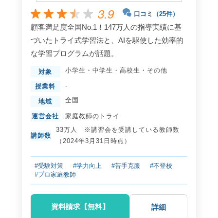
3.9
口コミ（25件）
顧客満足度全国No.1！147万人の指導実績に基
づいたトライ式学習法と、AIを駆使した効率的
な学習プログラムが話題。
小学生
・
中学生
・
高校生
・
その他
対象
授業料
-
全国
地域
運営会社
家庭教師のトライ
33万人 ※講習会を受講している教師数
講師数
（2024年3月31日時点）
#受験対策
#学力向上
#苦手克服
#不登校
#プロ家庭教師
資料請求【無料】
詳細