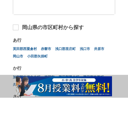
岡山県の市区町村から探す
あ行
英田郡西粟倉村
赤磐市
浅口郡里庄町
浅口市
井原市
岡山市
小田郡矢掛町
か行
加賀郡吉備中央町
笠岡市
勝田郡勝央町
勝田郡奈義町
久米郡久米南町
久米郡美咲町
倉敷市
さ行
瀬戸内市
総社市
た行
高梁市
玉野市
都窪郡早島町
津山市
苫田郡鏡野町