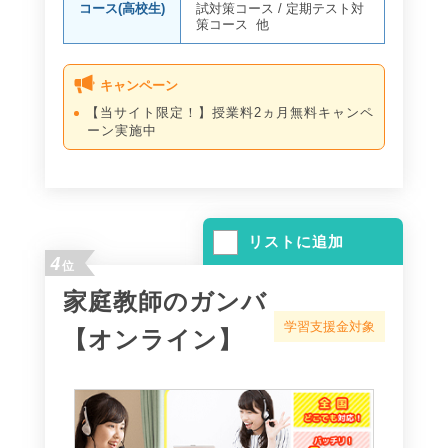
コース(高校生)
試対策コース
/
定期テスト対
策コース
他
キャンペーン
【当サイト限定！】授業料2ヵ月無料キャンペ
ーン実施中
リストに追加
4
位
家庭教師のガンバ
学習支援金対象
【オンライン】