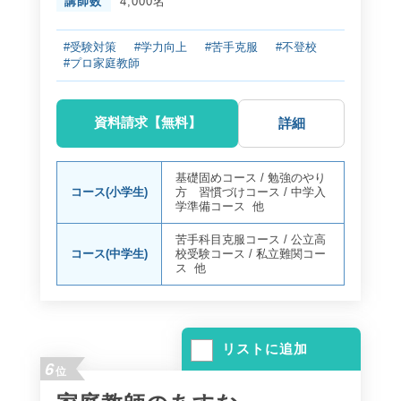
講師数
4,000名
#受験対策
#学力向上
#苦手克服
#不登校
#プロ家庭教師
資料請求【無料】
詳細
基礎固めコース
/
勉強のやり
コース(小学生)
方 習慣づけコース
/
中学入
学準備コース
他
苦手科目克服コース
/
公立高
コース(中学生)
校受験コース
/
私立難関コー
ス
他
リストに追加
6
位