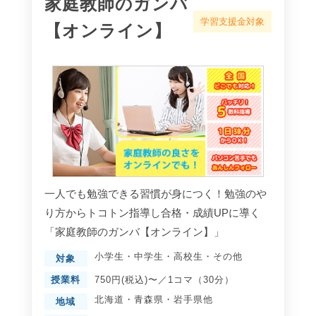
家庭教師のガンバ
学習支援金対象
【オンライン】
一人でも勉強できる習慣が身につく！勉強のや
り方からトコトン指導し合格・成績UPに導く
「家庭教師のガンバ【オンライン】」
小学生
・
中学生
・
高校生
・
その他
対象
授業料
750円(税込)〜／1コマ（30分）
北海道
・
青森県
・
岩手県
他
地域