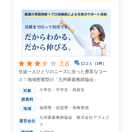
3.6
口コミ（1件）
生徒一人ひとりのニーズに合った豊富なコー
ス！地域密着型の「九州家庭教師協会」
小学生
・
中学生
・
高校生
対象
授業料
-
福岡県
・
佐賀県
・
長崎県
他
地域
九州家庭教師協会 株式会社アフェク
運営会社
ス