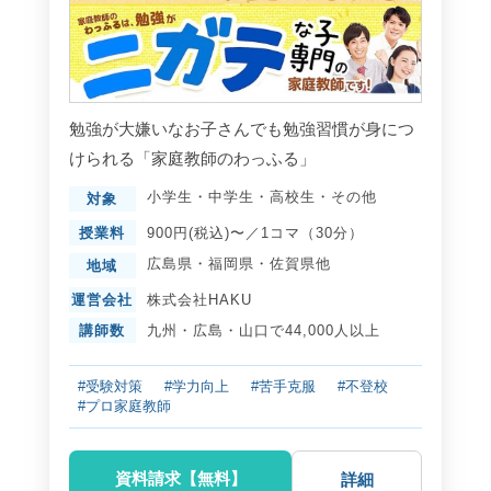
勉強が大嫌いなお子さんでも勉強習慣が身につ
けられる「家庭教師のわっふる」
小学生
・
中学生
・
高校生
・
その他
対象
授業料
900円(税込)〜／1コマ（30分）
広島県
・
福岡県
・
佐賀県
他
地域
運営会社
株式会社HAKU
講師数
九州・広島・山口で44,000人以上
#受験対策
#学力向上
#苦手克服
#不登校
#プロ家庭教師
資料請求【無料】
詳細