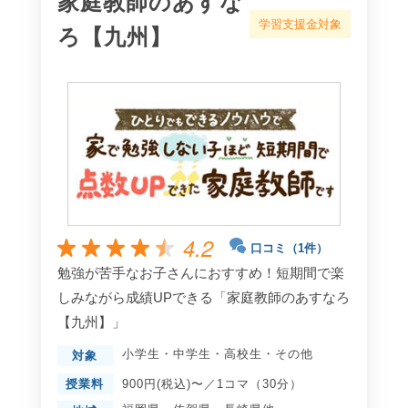
家庭教師のあすな
学習支援金対象
ろ【九州】
4.2
口コミ（1件）
勉強が苦手なお子さんにおすすめ！短期間で楽
しみながら成績UPできる「家庭教師のあすなろ
【九州】」
小学生
・
中学生
・
高校生
・
その他
対象
授業料
900円(税込)〜／1コマ（30分）