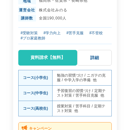
福岡県
・
佐賀県
・
長崎県
他
地域
運営会社
株式会社みのる
講師数
全国190,000人
#受験対策
#学力向上
#苦手克服
#不登校
#プロ家庭教師
資料請求【無料】
詳細
勉強の習慣づけ
/
ニガテの克
コース(小学生)
服
/
中学入学の準備
他
予習復習の習慣づけ
/
定期テ
コース(中学生)
スト対策
/
苦手科目克服
他
授業対策
/
苦手科目
/
定期テ
コース(高校生)
スト対策
他
キャンペーン