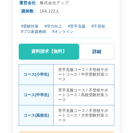
運営会社
株式会社アップ
講師数
164,122人
#受験対策
#学力向上
#苦手克服
#不登校
#プロ家庭教師
#オンライン
資料請求【無料】
詳細
苦手克服コース
/
不登校サポ
コース(小学生)
ートコース
/
中学受験対策コ
ース
苦手克服コース
/
不登校サポ
コース(中学生)
ートコース
/
高校受験対策コ
ース
苦手克服コース
/
不登校サポ
コース(高校生)
ートコース
/
大学受験対策コ
ース