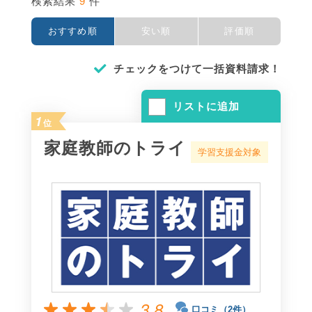
9
検索結果
件
おすすめ順
安い順
評価順
チェックをつけて一括資料請求！
リストに追加
1
位
家庭教師のトライ
学習支援金対象
3.8
口コミ（2件）