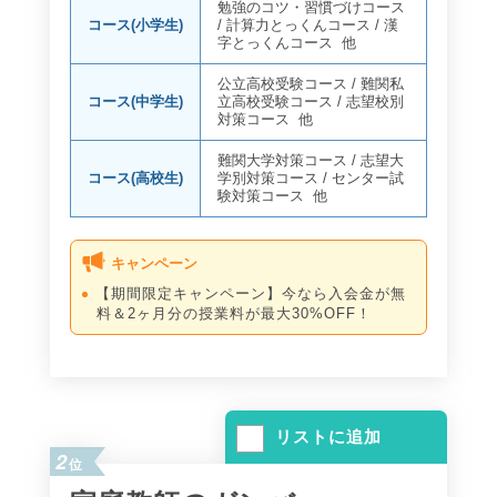
勉強のコツ・習慣づけコース
コース(小学生)
/
計算力とっくんコース
/
漢
字とっくんコース
他
公立高校受験コース
/
難関私
コース(中学生)
立高校受験コース
/
志望校別
対策コース
他
難関大学対策コース
/
志望大
コース(高校生)
学別対策コース
/
センター試
験対策コース
他
キャンペーン
【期間限定キャンペーン】今なら入会金が無
料＆2ヶ月分の授業料が最大30%OFF！
リストに追加
2
位