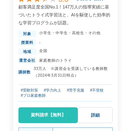
顧客満足度全国No.1！147万人の指導実績に基
づいたトライ式学習法と、AIを駆使した効率的
な学習プログラムが話題。
小学生
・
中学生
・
高校生
・
その他
対象
授業料
-
全国
地域
運営会社
家庭教師のトライ
33万人 ※講習会を受講している教師数
講師数
（2024年3月31日時点）
#受験対策
#学力向上
#苦手克服
#不登校
#プロ家庭教師
資料請求【無料】
詳細