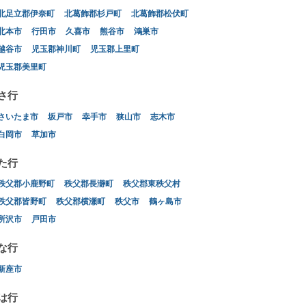
北足立郡伊奈町
北葛飾郡杉戸町
北葛飾郡松伏町
北本市
行田市
久喜市
熊谷市
鴻巣市
越谷市
児玉郡神川町
児玉郡上里町
児玉郡美里町
さ行
さいたま市
坂戸市
幸手市
狭山市
志木市
白岡市
草加市
た行
秩父郡小鹿野町
秩父郡長瀞町
秩父郡東秩父村
秩父郡皆野町
秩父郡横瀬町
秩父市
鶴ヶ島市
所沢市
戸田市
な行
新座市
は行