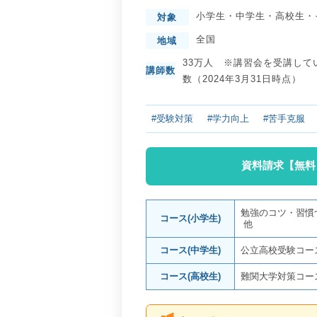
小学生
・
中学生
・
高校生
・
対象
全国
地域
33万人 ※講習会を受講して
講師数
数（2024年3月31日時点）
#受験対策
#学力向上
#苦手克服
資料請求【無料
勉強のコツ・習慣
コース(小学生)
他
コース(中学生)
公立高校受験コー
コース(高校生)
難関大学対策コー