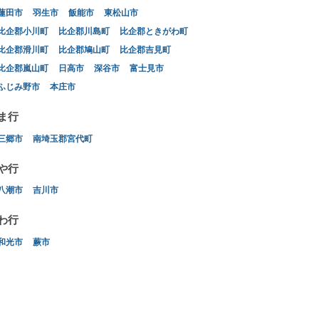
蓮田市
羽生市
飯能市
東松山市
比企郡小川町
比企郡川島町
比企郡ときがわ町
比企郡滑川町
比企郡鳩山町
比企郡吉見町
比企郡嵐山町
日高市
深谷市
富士見市
ふじみ野市
本庄市
ま行
三郷市
南埼玉郡宮代町
や行
八潮市
吉川市
わ行
和光市
蕨市