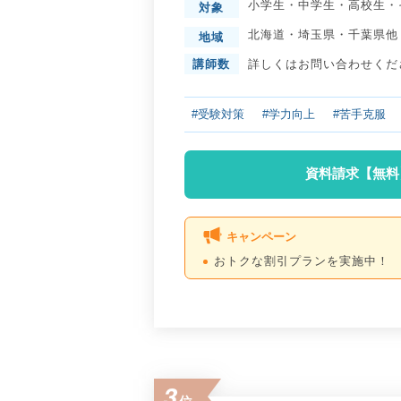
小学生
・
中学生
・
高校生
・
対象
北海道
・
埼玉県
・
千葉県
他
地域
講師数
詳しくはお問い合わせくだ
#受験対策
#学力向上
#苦手克服
資料請求【無料
キャンペーン
おトクな割引プランを実施中！
3