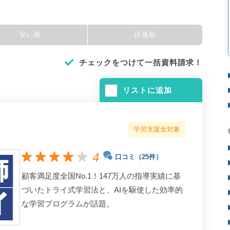
安い順
評価順
チェックをつけて一括資料請求！
リストに追加
学習支援金対象
4
口コミ（25件）
顧客満足度全国No.1！147万人の指導実績に基
づいたトライ式学習法と、AIを駆使した効率的
な学習プログラムが話題。