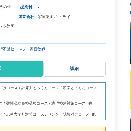
その他
授業料
-
運営会社
家庭教師のトライ
いる教師
#不登校
#プロ家庭教師
】
詳細
づけコース
/
計算力とっくんコース
/
漢字とっくんコース
ス
/
難関私立高校受験コース
/
志望校別対策コース
他
ス
/
志望大学別対策コース
/
センター試験対策コース
他