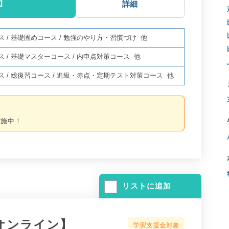
】
詳細
ス
/
基礎固めコース
/
勉強のやり方・習慣づけ
他
ス
/
基礎マスターコース
/
内申点対策コース
他
ス
/
総復習コース
/
進級・赤点・定期テスト対策コース
他
実施中！
リストに追加
オンライン】
学習支援金対象