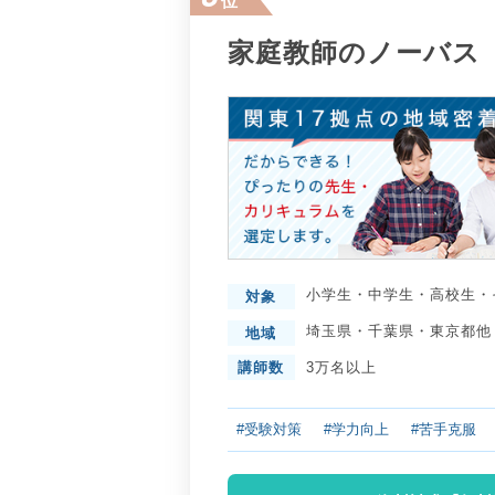
位
家庭教師のノーバス
小学生
・
中学生
・
高校生
・
対象
埼玉県
・
千葉県
・
東京都
他
地域
講師数
3万名以上
#受験対策
#学力向上
#苦手克服