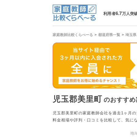
6.7
利用者
万人突
家庭教師比較くらべーる
都道府県一覧
埼玉県
児玉郡美里町
のおすすめ
児玉郡美里町の家庭教師会社を過去1ヶ月
料金相場や評判・口コミを比較して、気に
地