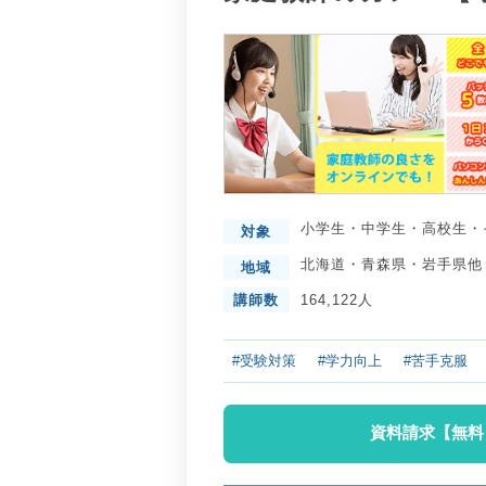
小学生
・
中学生
・
高校生
・
対象
北海道
・
青森県
・
岩手県
他
地域
講師数
164,122人
#受験対策
#学力向上
#苦手克服
資料請求【無料