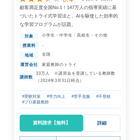
顧客満足度全国No.1！147万人の指導実績に基
づいたトライ式学習法と、AIを駆使した効率的
な学習プログラムが話題。
小学生
・
中学生
・
高校生
・
その他
対象
授業料
-
全国
地域
運営会社
家庭教師のトライ
33万人 ※講習会を受講している教師数
講師数
（2024年3月31日時点）
#受験対策
#学力向上
#苦手克服
#不登校
#プロ家庭教師
資料請求【無料】
詳細