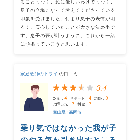
ることもなく、変に優しいわけでもなく、
息子の立場になって考えてくださっている
印象を受けました。何より息子の表情が明
るく、安心していたことが大きな決め手で
す。息子の夢が叶うように、これから一緒
に頑張っていこうと思います。
家庭教師のトライ
の口コミ
3.4
4
4
3
対応：
サポート：
講師：
3
3
指導方法：
料金：
富山県
/
高岡市
乗り気ではなかった我が子
のやる気を引き出すところ