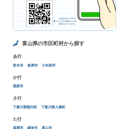
富山県の市区町村から探す
あ行
射水市
魚津市
小矢部市
か行
黒部市
さ行
下新川郡朝日町
下新川郡入善町
た行
高岡市
砺波市
富山市