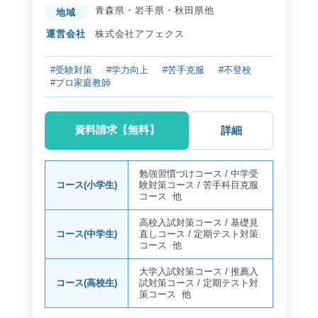
青森県
・
岩手県
・
秋田県
他
地域
運営会社
株式会社アフェクス
#受験対策
#学力向上
#苦手克服
#不登校
#プロ家庭教師
資料請求【無料】
詳細
勉強習慣づけコース
/
中学受
コース(小学生)
験対策コース
/
苦手科目克服
コース
他
高校入試対策コース
/
基礎見
コース(中学生)
直しコース
/
定期テスト対策
コース
他
大学入試対策コース
/
推薦入
コース(高校生)
試対策コース
/
定期テスト対
策コース
他