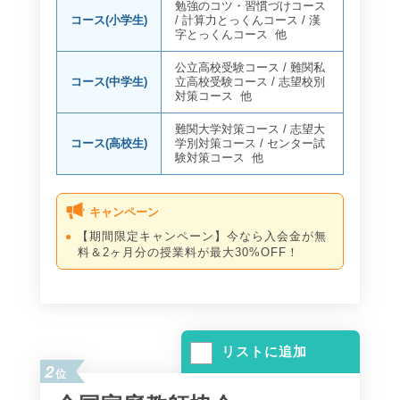
勉強のコツ・習慣づけコース
コース(小学生)
/
計算力とっくんコース
/
漢
字とっくんコース
他
公立高校受験コース
/
難関私
コース(中学生)
立高校受験コース
/
志望校別
対策コース
他
難関大学対策コース
/
志望大
コース(高校生)
学別対策コース
/
センター試
験対策コース
他
キャンペーン
【期間限定キャンペーン】今なら入会金が無
料＆2ヶ月分の授業料が最大30%OFF！
リストに追加
2
位