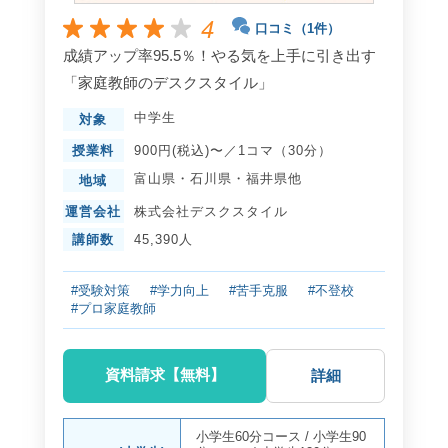
4
口コミ（1件）
成績アップ率95.5％！やる気を上手に引き出す
「家庭教師のデスクスタイル」
中学生
対象
授業料
900円(税込)〜／1コマ（30分）
富山県
・
石川県
・
福井県
他
地域
運営会社
株式会社デスクスタイル
講師数
45,390人
#受験対策
#学力向上
#苦手克服
#不登校
#プロ家庭教師
資料請求【無料】
詳細
小学生60分コース
/
小学生90