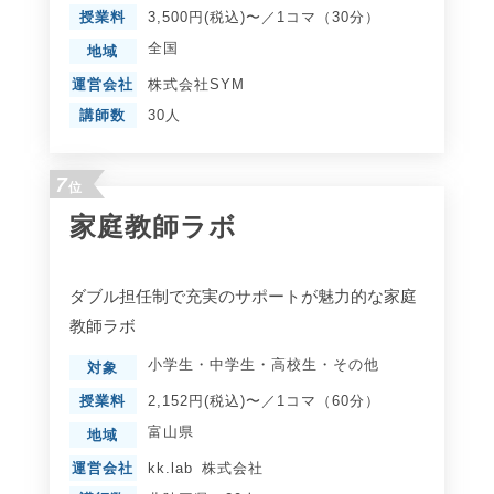
授業料
3,500円(税込)〜／1コマ（30分）
全国
地域
運営会社
株式会社SYM
講師数
30人
7
位
家庭教師ラボ
ダブル担任制で充実のサポートが魅力的な家庭
教師ラボ
小学生
・
中学生
・
高校生
・
その他
対象
授業料
2,152円(税込)〜／1コマ（60分）
富山県
地域
運営会社
kk.lab 株式会社