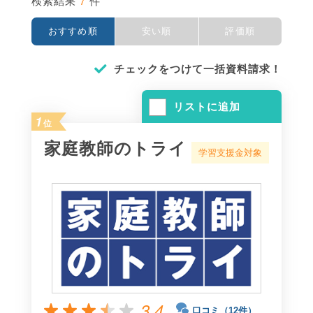
7
検索結果
件
おすすめ順
安い順
評価順
チェックをつけて一括資料請求！
リストに追加
1
位
家庭教師のトライ
学習支援金対象
3.4
口コミ（12件）