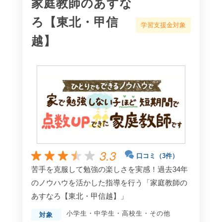
家庭教師のあすな
ろ【東北・甲信
学習支援金対象
越】
3.3
口コミ（3件）
苦手を克服して勉強の楽しさを実感！過去34年
のノウハウを活かした指導を行う「家庭教師の
あすなろ【東北・甲信越】」
小学生
・
中学生
・
高校生
・
その他
対象