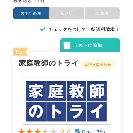
10
検索結果
件
おすすめ順
安い順
評価順
チェックをつけて一括資料請求！
リストに追加
1
位
家庭教師のトライ
学習支援金対象
3.7
口コミ（7件）