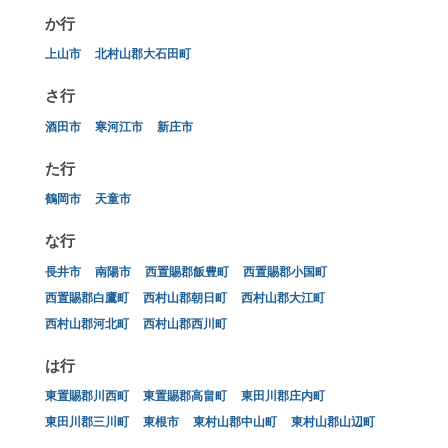
か行
上山市
北村山郡大石田町
さ行
酒田市
寒河江市
新庄市
た行
鶴岡市
天童市
な行
長井市
南陽市
西置賜郡飯豊町
西置賜郡小国町
西置賜郡白鷹町
西村山郡朝日町
西村山郡大江町
西村山郡河北町
西村山郡西川町
は行
東置賜郡川西町
東置賜郡高畠町
東田川郡庄内町
東田川郡三川町
東根市
東村山郡中山町
東村山郡山辺町