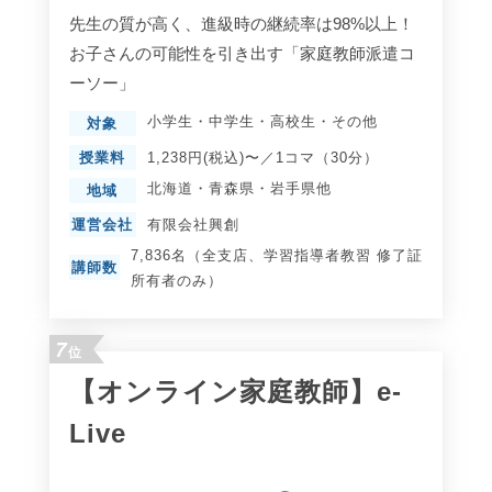
先生の質が高く、進級時の継続率は98%以上！
お子さんの可能性を引き出す「家庭教師派遣コ
ーソー」
小学生
・
中学生
・
高校生
・
その他
対象
授業料
1,238円(税込)〜／1コマ（30分）
北海道
・
青森県
・
岩手県
他
地域
運営会社
有限会社興創
7,836名（全支店、学習指導者教習 修了証
講師数
所有者のみ）
7
位
【オンライン家庭教師】e-
Live