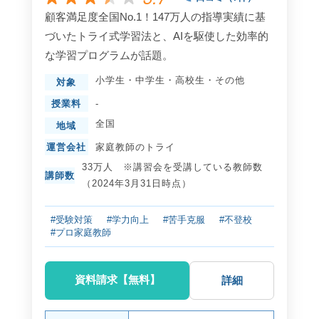
顧客満足度全国No.1！147万人の指導実績に基
づいたトライ式学習法と、AIを駆使した効率的
な学習プログラムが話題。
小学生
・
中学生
・
高校生
・
その他
対象
授業料
-
全国
地域
運営会社
家庭教師のトライ
33万人 ※講習会を受講している教師数
講師数
（2024年3月31日時点）
#受験対策
#学力向上
#苦手克服
#不登校
#プロ家庭教師
資料請求【無料】
詳細