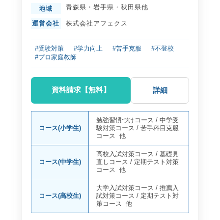
青森県
・
岩手県
・
秋田県
他
地域
運営会社
株式会社アフェクス
#受験対策
#学力向上
#苦手克服
#不登校
#プロ家庭教師
資料請求【無料】
詳細
勉強習慣づけコース
/
中学受
コース(小学生)
験対策コース
/
苦手科目克服
コース
他
高校入試対策コース
/
基礎見
コース(中学生)
直しコース
/
定期テスト対策
コース
他
大学入試対策コース
/
推薦入
コース(高校生)
試対策コース
/
定期テスト対
策コース
他