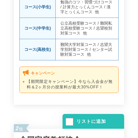
勉強のコツ・習慣づけコース
コース(小学生)
/
計算力とっくんコース
/
漢
字とっくんコース
他
公立高校受験コース
/
難関私
コース(中学生)
立高校受験コース
/
志望校別
対策コース
他
難関大学対策コース
/
志望大
コース(高校生)
学別対策コース
/
センター試
験対策コース
他
キャンペーン
【期間限定キャンペーン】今なら入会金が無
料＆2ヶ月分の授業料が最大30%OFF！
リストに追加
2
位