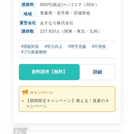
授業料
900円(税込)〜／1コマ（30分）
青森県
・
岩手県
・
宮城県
他
地域
運営会社
あすなろ株式会社
講師数
227,820人（関東・東北・九州）
#受験対策
#学力向上
#苦手克服
#不登校
#プロ家庭教師
資料請求【無料】
詳細
キャンペーン
【期間限定キャンペーン】燃える！真夏のキ
ャンペーン
5
位