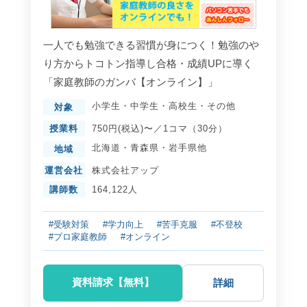
一人でも勉強できる習慣が身につく！勉強のや
り方からトコトン指導し合格・成績UPに導く
「家庭教師のガンバ【オンライン】」
小学生
・
中学生
・
高校生
・
その他
対象
授業料
750円(税込)〜／1コマ（30分）
北海道
・
青森県
・
岩手県
他
地域
運営会社
株式会社アップ
講師数
164,122人
#受験対策
#学力向上
#苦手克服
#不登校
#プロ家庭教師
#オンライン
資料請求【無料】
詳細