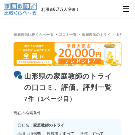
6.7
利用者
万人突破！
家庭教師比較くらべーる
口コミ一覧
家庭教師のトライ
山形県
山形県の家庭教師のトライ
の口コミ、評価、評判一覧
7件（1ページ目）
現在の検索条件
会社名：
家庭教師のトライ
地域：
山形県
投稿者：
すべて
学年：
すべて