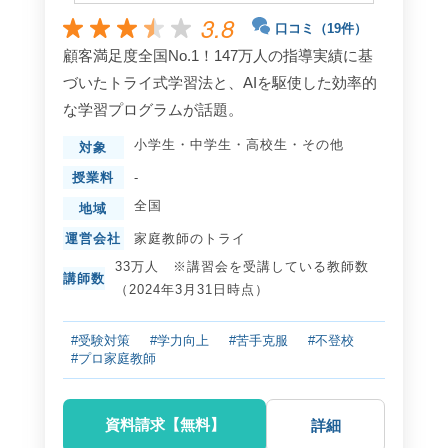
3.8
口コミ（19件）
顧客満足度全国No.1！147万人の指導実績に基
づいたトライ式学習法と、AIを駆使した効率的
な学習プログラムが話題。
小学生
・
中学生
・
高校生
・
その他
対象
授業料
-
全国
地域
運営会社
家庭教師のトライ
33万人 ※講習会を受講している教師数
講師数
（2024年3月31日時点）
#受験対策
#学力向上
#苦手克服
#不登校
#プロ家庭教師
資料請求【無料】
詳細