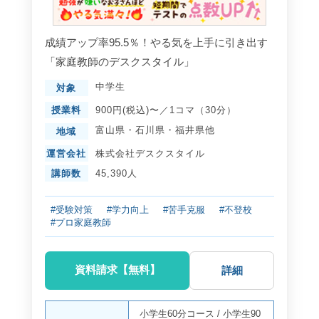
成績アップ率95.5％！やる気を上手に引き出す
「家庭教師のデスクスタイル」
中学生
対象
授業料
900円(税込)〜／1コマ（30分）
富山県
・
石川県
・
福井県
他
地域
運営会社
株式会社デスクスタイル
講師数
45,390人
#受験対策
#学力向上
#苦手克服
#不登校
#プロ家庭教師
資料請求【無料】
詳細
小学生60分コース
/
小学生90