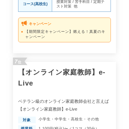
授業対策
/
苦手科目
/
定期テ
コース(高校生)
スト対策
他
キャンペーン
【期間限定キャンペーン】燃える！真夏のキ
ャンペーン
7
位
【オンライン家庭教師】e-
Live
ベテラン級のオンライン家庭教師会社と言えば
【オンライン家庭教師】e-Live
小学生
・
中学生
・
高校生
・
その他
対象
授業料
1,100円(税込)〜／1コマ（30分）