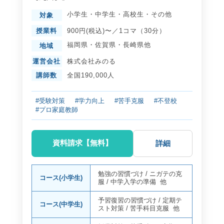
小学生
・
中学生
・
高校生
・
その他
対象
授業料
900円(税込)〜／1コマ（30分）
福岡県
・
佐賀県
・
長崎県
他
地域
運営会社
株式会社みのる
講師数
全国190,000人
#受験対策
#学力向上
#苦手克服
#不登校
#プロ家庭教師
資料請求【無料】
詳細
勉強の習慣づけ
/
ニガテの克
コース(小学生)
服
/
中学入学の準備
他
予習復習の習慣づけ
/
定期テ
コース(中学生)
スト対策
/
苦手科目克服
他