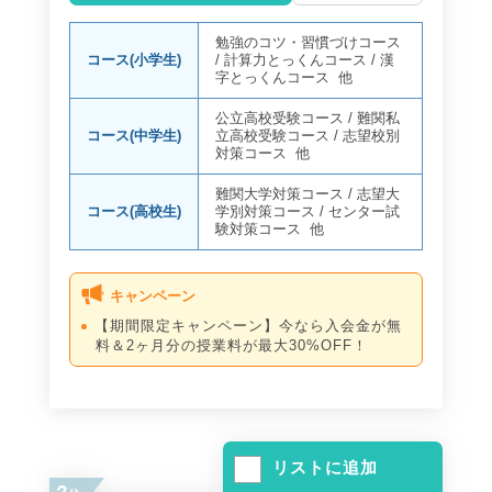
勉強のコツ・習慣づけコース
コース(小学生)
/
計算力とっくんコース
/
漢
字とっくんコース
他
公立高校受験コース
/
難関私
コース(中学生)
立高校受験コース
/
志望校別
対策コース
他
難関大学対策コース
/
志望大
コース(高校生)
学別対策コース
/
センター試
験対策コース
他
キャンペーン
【期間限定キャンペーン】今なら入会金が無
料＆2ヶ月分の授業料が最大30%OFF！
リストに追加
2