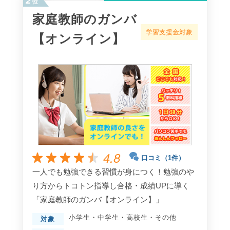
位
家庭教師のガンバ
学習支援金対象
【オンライン】
4.8
口コミ（1件）
一人でも勉強できる習慣が身につく！勉強のや
り方からトコトン指導し合格・成績UPに導く
「家庭教師のガンバ【オンライン】」
小学生
・
中学生
・
高校生
・
その他
対象