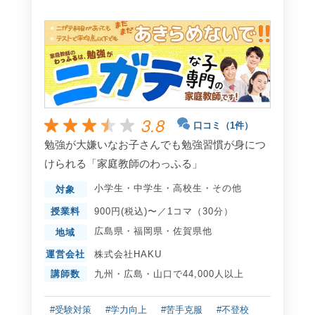
3.8
口コミ（1件）
勉強が大嫌いなお子さんでも勉強習慣が身につ
けられる「家庭教師のわっふる」
小学生
・
中学生
・
高校生
・
その他
対象
授業料
900円(税込)〜／1コマ（30分）
広島県
・
福岡県
・
佐賀県
他
地域
運営会社
株式会社HAKU
講師数
九州・広島・山口で44,000人以上
#受験対策
#学力向上
#苦手克服
#不登校