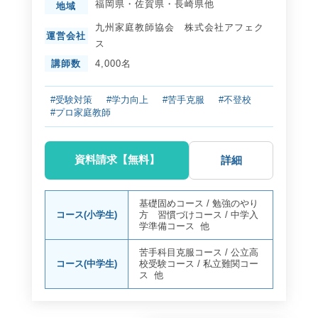
福岡県
・
佐賀県
・
長崎県
他
地域
九州家庭教師協会 株式会社アフェク
運営会社
ス
講師数
4,000名
#受験対策
#学力向上
#苦手克服
#不登校
#プロ家庭教師
資料請求【無料】
詳細
基礎固めコース
/
勉強のやり
コース(小学生)
方 習慣づけコース
/
中学入
学準備コース
他
苦手科目克服コース
/
公立高
コース(中学生)
校受験コース
/
私立難関コー
ス
他