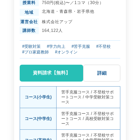
授業料
750円(税込)〜／1コマ（30分）
北海道
・
青森県
・
岩手県
他
地域
運営会社
株式会社アップ
講師数
164,122人
#受験対策
#学力向上
#苦手克服
#不登校
#プロ家庭教師
#オンライン
資料請求【無料】
詳細
苦手克服コース
/
不登校サポ
コース(小学生)
ートコース
/
中学受験対策コ
ース
苦手克服コース
/
不登校サポ
コース(中学生)
ートコース
/
高校受験対策コ
ース
苦手克服コース
/
不登校サポ