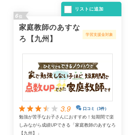
リストに追加
6
位
家庭教師のあすな
学習支援金対象
ろ【九州】
3.9
口コミ（3件）
勉強が苦手なお子さんにおすすめ！短期間で楽
しみながら成績UPできる「家庭教師のあすなろ
【九州】」