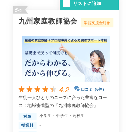
リストに追加
5
位
九州家庭教師協会
学習支援金対象
4.2
口コミ（6件）
生徒一人ひとりのニーズに合った豊富なコー
ス！地域密着型の「九州家庭教師協会」
小学生
・
中学生
・
高校生
対象
授業料
-