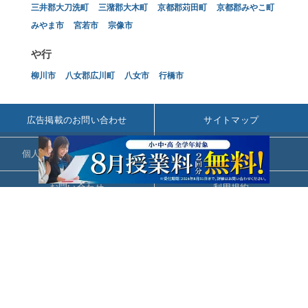
三井郡大刀洗町
三潴郡大木町
京都郡苅田町
京都郡みやこ町
みやま市
宮若市
宗像市
や行
柳川市
八女郡広川町
八女市
行橋市
広告掲載のお問い合わせ
サイトマップ
個人情報の取扱いについて
会社概要
お問い合わせ
利用規約
© ZIGExN Co., Ltd. All Rights Reserved.