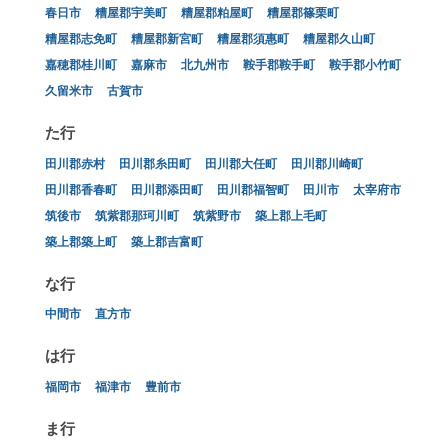
春日市
糟屋郡宇美町
糟屋郡粕屋町
糟屋郡篠栗町
糟屋郡志免町
糟屋郡新宮町
糟屋郡須惠町
糟屋郡久山町
嘉穂郡桂川町
嘉麻市
北九州市
鞍手郡鞍手町
鞍手郡小竹町
久留米市
古賀市
た行
田川郡赤村
田川郡糸田町
田川郡大任町
田川郡川崎町
田川郡香春町
田川郡添田町
田川郡福智町
田川市
太宰府市
筑後市
筑紫郡那珂川町
筑紫野市
築上郡上毛町
築上郡築上町
築上郡吉富町
な行
中間市
直方市
は行
福岡市
福津市
豊前市
ま行