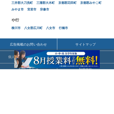
三井郡大刀洗町
三潴郡大木町
京都郡苅田町
京都郡みやこ町
みやま市
宮若市
宗像市
や行
柳川市
八女郡広川町
八女市
行橋市
広告掲載のお問い合わせ
サイトマップ
個人情報の取扱いについて
会社概要
お問い合わせ
利用規約
© ZIGExN Co., Ltd. All Rights Reserved.