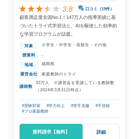
3.8
口コミ（19件）
顧客満足度全国No.1！147万人の指導実績に基
づいたトライ式学習法と、AIを駆使した効率的
な学習プログラムが話題。
小学生
・
中学生
・
高校生
・
その他
対象
授業料
-
福岡県
地域
運営会社
家庭教師のトライ
33万人 ※講習会を受講している教師数
講師数
（2024年3月31日時点）
#受験対策
#学力向上
#苦手克服
#不登校
#プロ家庭教師
資料請求【無料】
詳細