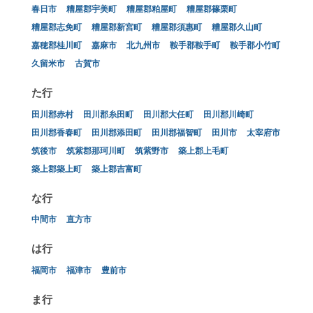
春日市
糟屋郡宇美町
糟屋郡粕屋町
糟屋郡篠栗町
糟屋郡志免町
糟屋郡新宮町
糟屋郡須惠町
糟屋郡久山町
嘉穂郡桂川町
嘉麻市
北九州市
鞍手郡鞍手町
鞍手郡小竹町
久留米市
古賀市
た行
田川郡赤村
田川郡糸田町
田川郡大任町
田川郡川崎町
田川郡香春町
田川郡添田町
田川郡福智町
田川市
太宰府市
筑後市
筑紫郡那珂川町
筑紫野市
築上郡上毛町
築上郡築上町
築上郡吉富町
な行
中間市
直方市
は行
福岡市
福津市
豊前市
ま行