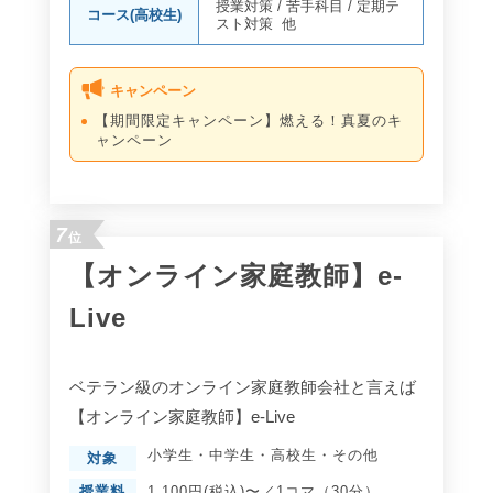
授業対策
/
苦手科目
/
定期テ
コース(高校生)
スト対策
他
キャンペーン
【期間限定キャンペーン】燃える！真夏のキ
ャンペーン
7
位
【オンライン家庭教師】e-
Live
ベテラン級のオンライン家庭教師会社と言えば
【オンライン家庭教師】e-Live
小学生
・
中学生
・
高校生
・
その他
対象
授業料
1,100円(税込)〜／1コマ（30分）