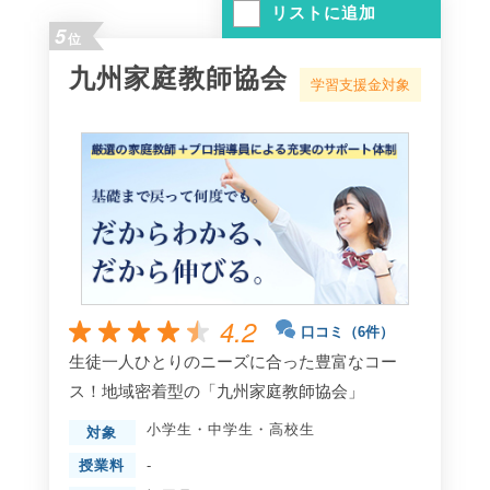
リストに追加
5
位
九州家庭教師協会
学習支援金対象
4.2
口コミ（6件）
生徒一人ひとりのニーズに合った豊富なコー
ス！地域密着型の「九州家庭教師協会」
小学生
・
中学生
・
高校生
対象
授業料
-