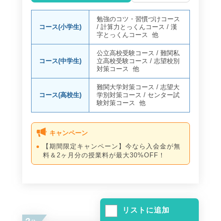
勉強のコツ・習慣づけコース
コース(小学生)
/
計算力とっくんコース
/
漢
字とっくんコース
他
公立高校受験コース
/
難関私
コース(中学生)
立高校受験コース
/
志望校別
対策コース
他
難関大学対策コース
/
志望大
コース(高校生)
学別対策コース
/
センター試
験対策コース
他
キャンペーン
【期間限定キャンペーン】今なら入会金が無
料＆2ヶ月分の授業料が最大30%OFF！
リストに追加
2