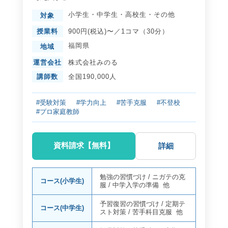
小学生
・
中学生
・
高校生
・
その他
対象
授業料
900円(税込)〜／1コマ（30分）
福岡県
地域
運営会社
株式会社みのる
講師数
全国190,000人
#受験対策
#学力向上
#苦手克服
#不登校
#プロ家庭教師
資料請求【無料】
詳細
勉強の習慣づけ
/
ニガテの克
コース(小学生)
服
/
中学入学の準備
他
予習復習の習慣づけ
/
定期テ
コース(中学生)
スト対策
/
苦手科目克服
他