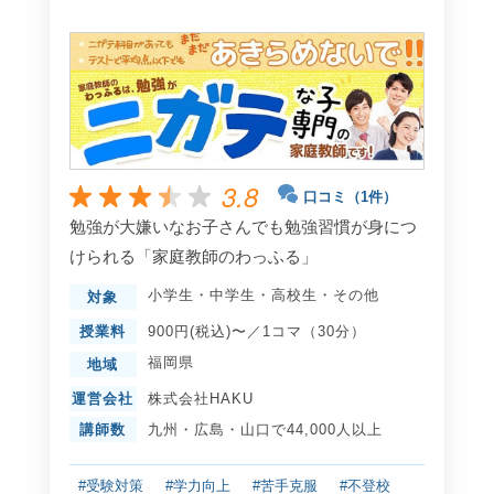
3.8
口コミ（1件）
勉強が大嫌いなお子さんでも勉強習慣が身につ
けられる「家庭教師のわっふる」
小学生
・
中学生
・
高校生
・
その他
対象
授業料
900円(税込)〜／1コマ（30分）
福岡県
地域
運営会社
株式会社HAKU
講師数
九州・広島・山口で44,000人以上
#受験対策
#学力向上
#苦手克服
#不登校