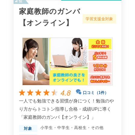
位
家庭教師のガンバ
学習支援金対象
【オンライン】
4.8
口コミ（1件）
一人でも勉強できる習慣が身につく！勉強のや
り方からトコトン指導し合格・成績UPに導く
「家庭教師のガンバ【オンライン】」
小学生
・
中学生
・
高校生
・
その他
対象