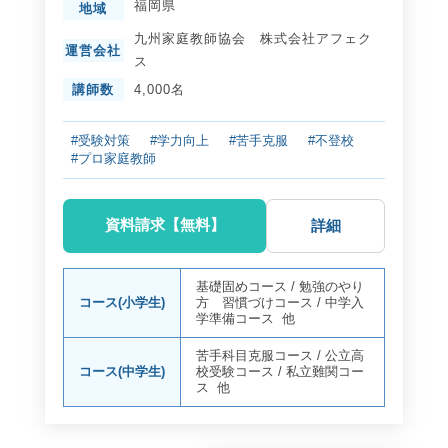
福岡県
地域
九州家庭教師協会 株式会社アフェク
運営会社
ス
講師数
4,000名
#受験対策
#学力向上
#苦手克服
#不登校
#プロ家庭教師
資料請求【無料】
詳細
基礎固めコース
/
勉強のやり
コース(小学生)
方 習慣づけコース
/
中学入
学準備コース
他
苦手科目克服コース
/
公立高
コース(中学生)
校受験コース
/
私立難関コー
ス
他