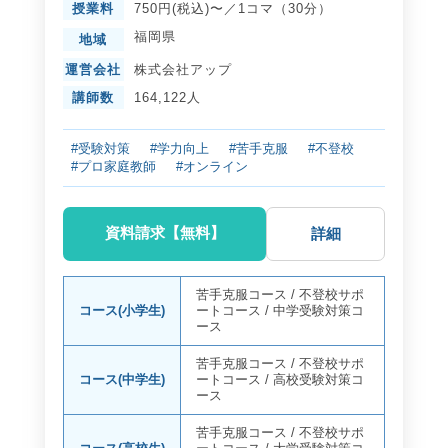
授業料
750円(税込)〜／1コマ（30分）
福岡県
地域
運営会社
株式会社アップ
講師数
164,122人
#受験対策
#学力向上
#苦手克服
#不登校
#プロ家庭教師
#オンライン
資料請求【無料】
詳細
苦手克服コース
/
不登校サポ
コース(小学生)
ートコース
/
中学受験対策コ
ース
苦手克服コース
/
不登校サポ
コース(中学生)
ートコース
/
高校受験対策コ
ース
苦手克服コース
/
不登校サポ