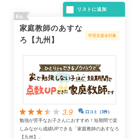
リストに追加
6
位
家庭教師のあすな
学習支援金対象
ろ【九州】
3.9
口コミ（3件）
勉強が苦手なお子さんにおすすめ！短期間で楽
しみながら成績UPできる「家庭教師のあすなろ
【九州】」