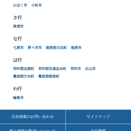
かほく市
小松市
さ行
珠洲市
な行
七尾市
野々市市
能美郡川北町
能美市
は行
羽咋郡志賀町
羽咋郡宝達志水町
羽咋市
白山市
鳳珠郡穴水町
鳳珠郡能登町
わ行
輪島市
広告掲載のお問い合わせ
サイトマップ
個人情報の取扱いについて
会社概要