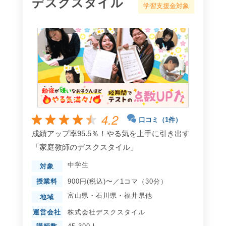
デスクスタイル
学習支援金対象
4.2
口コミ（1件）
成績アップ率95.5％！やる気を上手に引き出す
「家庭教師のデスクスタイル」
中学生
対象
授業料
900円(税込)〜／1コマ（30分）
富山県
・
石川県
・
福井県
他
地域
運営会社
株式会社デスクスタイル