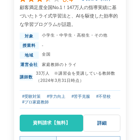
顧客満足度全国No.1！147万人の指導実績に基
づいたトライ式学習法と、AIを駆使した効率的
な学習プログラムが話題。
小学生
・
中学生
・
高校生
・
その他
対象
授業料
-
全国
地域
運営会社
家庭教師のトライ
33万人 ※講習会を受講している教師数
講師数
（2024年3月31日時点）
#受験対策
#学力向上
#苦手克服
#不登校
#プロ家庭教師
資料請求【無料】
詳細