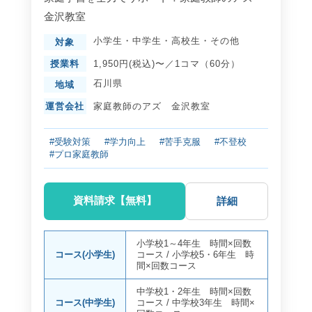
金沢教室
小学生
・
中学生
・
高校生
・
その他
対象
授業料
1,950円(税込)〜／1コマ（60分）
石川県
地域
運営会社
家庭教師のアズ 金沢教室
#受験対策
#学力向上
#苦手克服
#不登校
#プロ家庭教師
資料請求【無料】
詳細
小学校1～4年生 時間×回数
コース(小学生)
コース
/
小学校5・6年生 時
間×回数コース
中学校1・2年生 時間×回数
コース(中学生)
コース
/
中学校3年生 時間×