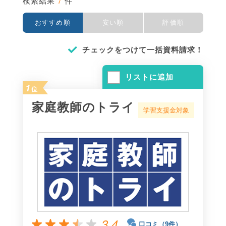
7
検索結果
件
おすすめ順
安い順
評価順
チェックをつけて一括資料請求！
リストに追加
1
位
家庭教師のトライ
学習支援金対象
3.4
口コミ（9件）