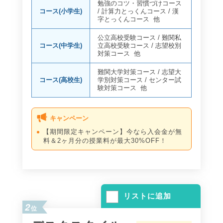
勉強のコツ・習慣づけコース
コース(小学生)
/
計算力とっくんコース
/
漢
字とっくんコース
他
公立高校受験コース
/
難関私
コース(中学生)
立高校受験コース
/
志望校別
対策コース
他
難関大学対策コース
/
志望大
コース(高校生)
学別対策コース
/
センター試
験対策コース
他
キャンペーン
【期間限定キャンペーン】今なら入会金が無
料＆2ヶ月分の授業料が最大30%OFF！
リストに追加
2
位