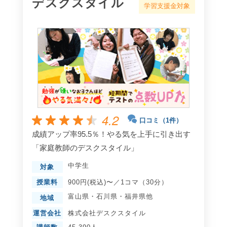
デスクスタイル
学習支援金対象
4.2
口コミ（1件）
成績アップ率95.5％！やる気を上手に引き出す
「家庭教師のデスクスタイル」
中学生
対象
授業料
900円(税込)〜／1コマ（30分）
富山県
・
石川県
・
福井県
他
地域
運営会社
株式会社デスクスタイル