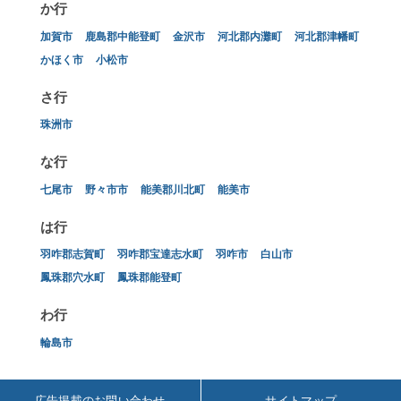
か行
加賀市
鹿島郡中能登町
金沢市
河北郡内灘町
河北郡津幡町
かほく市
小松市
さ行
珠洲市
な行
七尾市
野々市市
能美郡川北町
能美市
は行
羽咋郡志賀町
羽咋郡宝達志水町
羽咋市
白山市
鳳珠郡穴水町
鳳珠郡能登町
わ行
輪島市
広告掲載のお問い合わせ
サイトマップ