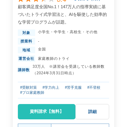
顧客満足度全国No.1！147万人の指導実績に基
づいたトライ式学習法と、AIを駆使した効率的
な学習プログラムが話題。
小学生
・
中学生
・
高校生
・
その他
対象
授業料
-
全国
地域
運営会社
家庭教師のトライ
33万人 ※講習会を受講している教師数
講師数
（2024年3月31日時点）
#受験対策
#学力向上
#苦手克服
#不登校
#プロ家庭教師
資料請求【無料】
詳細