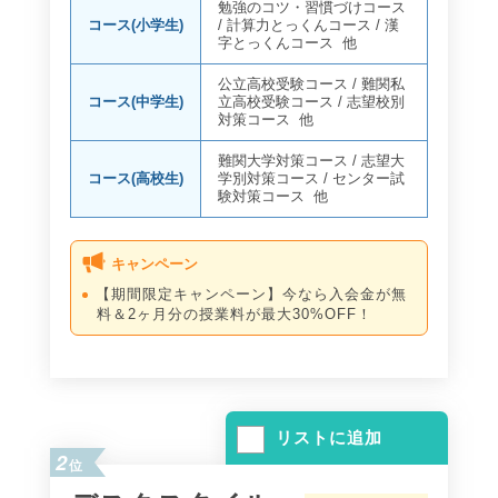
勉強のコツ・習慣づけコース
コース(小学生)
/
計算力とっくんコース
/
漢
字とっくんコース
他
公立高校受験コース
/
難関私
コース(中学生)
立高校受験コース
/
志望校別
対策コース
他
難関大学対策コース
/
志望大
コース(高校生)
学別対策コース
/
センター試
験対策コース
他
キャンペーン
【期間限定キャンペーン】今なら入会金が無
料＆2ヶ月分の授業料が最大30%OFF！
リストに追加
2
位