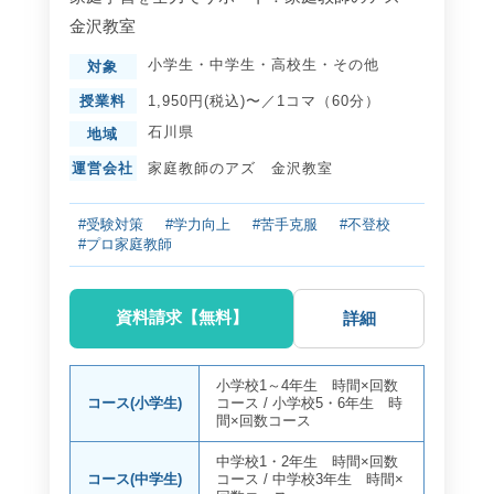
金沢教室
小学生
・
中学生
・
高校生
・
その他
対象
授業料
1,950円(税込)〜／1コマ（60分）
石川県
地域
運営会社
家庭教師のアズ 金沢教室
#受験対策
#学力向上
#苦手克服
#不登校
#プロ家庭教師
資料請求【無料】
詳細
小学校1～4年生 時間×回数
コース(小学生)
コース
/
小学校5・6年生 時
間×回数コース
中学校1・2年生 時間×回数
コース(中学生)
コース
/
中学校3年生 時間×