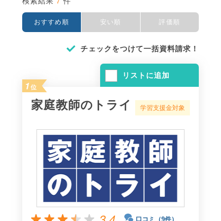
7
検索結果
件
おすすめ順
安い順
評価順
チェックをつけて一括資料請求！
リストに追加
1
位
家庭教師のトライ
学習支援金対象
3.4
口コミ（9件）