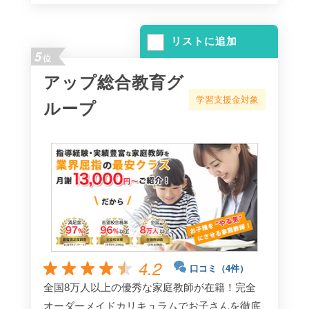
リストに追加
5
位
アップ総合教育グ
学習支援金対象
ループ
4.2
口コミ（4件）
全国8万人以上の優秀な家庭教師が在籍！完全
オーダーメイドカリキュラムでお子さんを徹底