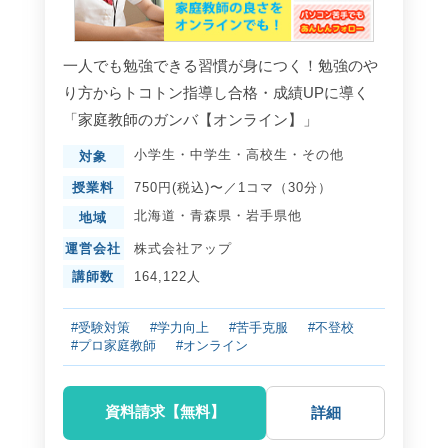
一人でも勉強できる習慣が身につく！勉強のや
り方からトコトン指導し合格・成績UPに導く
「家庭教師のガンバ【オンライン】」
小学生
・
中学生
・
高校生
・
その他
対象
授業料
750円(税込)〜／1コマ（30分）
北海道
・
青森県
・
岩手県
他
地域
運営会社
株式会社アップ
講師数
164,122人
#受験対策
#学力向上
#苦手克服
#不登校
#プロ家庭教師
#オンライン
資料請求【無料】
詳細