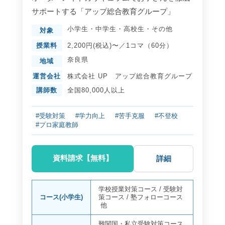
サポートする「アップ総合教育グループ」
小学生
・
中学生
・
高校生
・
その他
対象
授業料
2,200円(税込)〜／1コマ（60分）
奈良県
地域
運営会社
株式会社 UP アップ総合教育グループ
講師数
全国80,000人以上
#受験対策
#学力向上
#苦手克服
#不登校
#プロ家庭教師
資料請求【無料】
詳細
学校授業対策コース
/
受験対
コース(小学生)
策コース
/
塾フォローコース
他
難関国・私立受験対策コース