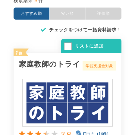
9
検索結果
件
おすすめ順
安い順
評価順
チェックをつけて一括資料請求！
リストに追加
1
位
家庭教師のトライ
学習支援金対象
3.9
口コミ（14件）