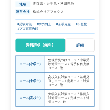
青森県
・
岩手県
・
秋田県
他
地域
運営会社
株式会社アフェクス
#受験対策
#学力向上
#苦手克服
#不登校
#プロ家庭教師
資料請求【無料】
詳細
勉強習慣づけコース
/
中学受
コース(小学生)
験対策コース
/
苦手科目克服
コース
他
高校入試対策コース
/
基礎見
コース(中学生)
直しコース
/
定期テスト対策
コース
他
大学入試対策コース
/
推薦入
コース(高校生)
試対策コース
/
定期テスト対
策コース
他