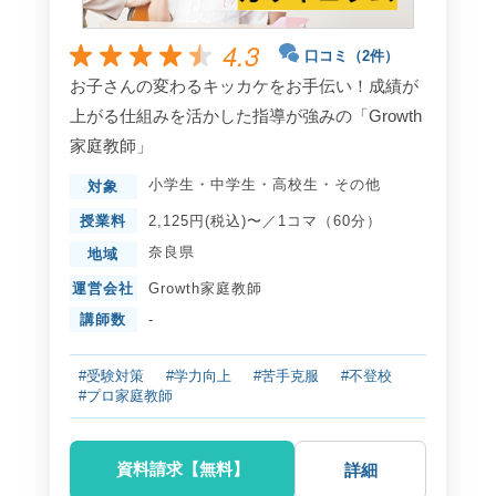
4.3
口コミ（2件）
お子さんの変わるキッカケをお手伝い！成績が
上がる仕組みを活かした指導が強みの「Growth
家庭教師」
小学生
・
中学生
・
高校生
・
その他
対象
授業料
2,125円(税込)〜／1コマ（60分）
奈良県
地域
運営会社
Growth家庭教師
講師数
-
#受験対策
#学力向上
#苦手克服
#不登校
#プロ家庭教師
資料請求【無料】
詳細