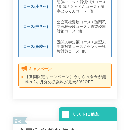
勉強のコツ・習慣づけコース
コース(小学生)
/
計算力とっくんコース
/
漢
字とっくんコース
他
公立高校受験コース
/
難関私
コース(中学生)
立高校受験コース
/
志望校別
対策コース
他
難関大学対策コース
/
志望大
コース(高校生)
学別対策コース
/
センター試
験対策コース
他
キャンペーン
【期間限定キャンペーン】今なら入会金が無
料＆2ヶ月分の授業料が最大30%OFF！
リストに追加
2
位