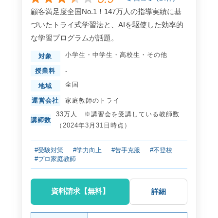
顧客満足度全国No.1！147万人の指導実績に基
づいたトライ式学習法と、AIを駆使した効率的
な学習プログラムが話題。
小学生
・
中学生
・
高校生
・
その他
対象
授業料
-
全国
地域
運営会社
家庭教師のトライ
33万人 ※講習会を受講している教師数
講師数
（2024年3月31日時点）
#受験対策
#学力向上
#苦手克服
#不登校
#プロ家庭教師
資料請求【無料】
詳細