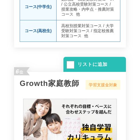
/
公立高校受験対策コース
/
コース(中学生)
授業攻略・内申点・推薦対策
コース
他
高校別授業対策コース
/
大学
コース(高校生)
受験対策コース
/
指定校推薦
対策コース
他
リストに追加
6
位
Growth家庭教師
学習支援金対象