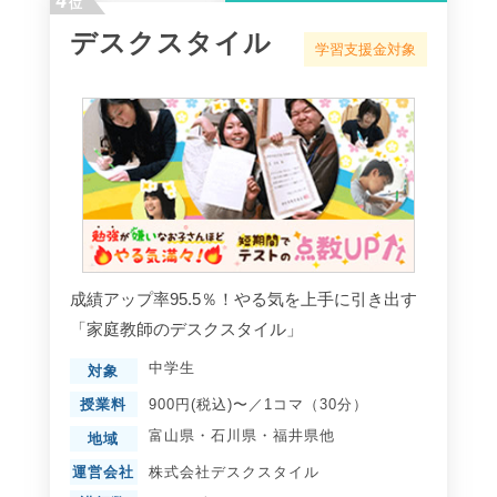
4
位
デスクスタイル
学習支援金対象
成績アップ率95.5％！やる気を上手に引き出す
「家庭教師のデスクスタイル」
中学生
対象
授業料
900円(税込)〜／1コマ（30分）
富山県
・
石川県
・
福井県
他
地域
運営会社
株式会社デスクスタイル