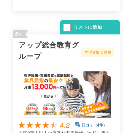
リストに追加
5
位
アップ総合教育グ
学習支援金対象
ループ
4.2
口コミ（4件）