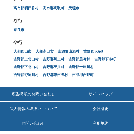
高市郡明日香村
高市郡高取町
天理市
な行
奈良市
や行
大和郡山市
大和高田市
山辺郡山添村
吉野郡大淀町
吉野郡上北山村
吉野郡川上村
吉野郡黒滝村
吉野郡下市町
吉野郡下北山村
吉野郡天川村
吉野郡十津川村
吉野郡野迫川村
吉野郡東吉野村
吉野郡吉野町
広告掲載のお問い合わせ
サイトマップ
個人情報の取扱いについて
会社概要
お問い合わせ
利用規約