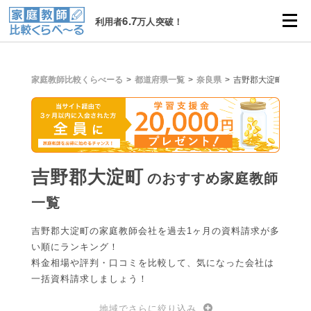
6.7
利用者
万人突破！
家庭教師比較くらべーる
都道府県一覧
奈良県
吉野郡大淀町
吉野郡大淀町
のおすすめ家庭教師
一覧
吉野郡大淀町の家庭教師会社を過去1ヶ月の資料請求が多
い順にランキング！
料金相場や評判・口コミを比較して、気になった会社は
一括資料請求しましょう！
地域でさらに絞り込み