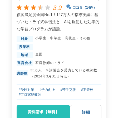
3.9
口コミ（14件）
顧客満足度全国No.1！147万人の指導実績に基
づいたトライ式学習法と、AIを駆使した効率的
な学習プログラムが話題。
小学生
・
中学生
・
高校生
・
その他
対象
授業料
-
全国
地域
運営会社
家庭教師のトライ
33万人 ※講習会を受講している教師数
講師数
（2024年3月31日時点）
#受験対策
#学力向上
#苦手克服
#不登校
#プロ家庭教師
資料請求【無料】
詳細