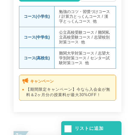
勉強のコツ・習慣づけコース
コース(小学生)
/
計算力とっくんコース
/
漢
字とっくんコース
他
公立高校受験コース
/
難関私
コース(中学生)
立高校受験コース
/
志望校別
対策コース
他
難関大学対策コース
/
志望大
コース(高校生)
学別対策コース
/
センター試
験対策コース
他
キャンペーン
【期間限定キャンペーン】今なら入会金が無
料＆2ヶ月分の授業料が最大30%OFF！
リストに追加
2