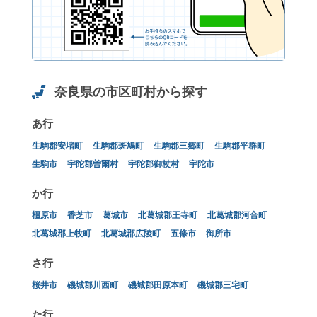
奈良県の市区町村から探す
あ行
生駒郡安堵町
生駒郡斑鳩町
生駒郡三郷町
生駒郡平群町
生駒市
宇陀郡曽爾村
宇陀郡御杖村
宇陀市
か行
橿原市
香芝市
葛城市
北葛城郡王寺町
北葛城郡河合町
北葛城郡上牧町
北葛城郡広陵町
五條市
御所市
さ行
桜井市
磯城郡川西町
磯城郡田原本町
磯城郡三宅町
た行