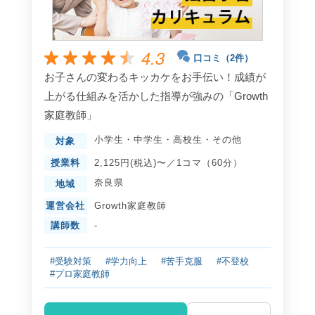
4.3
口コミ（2件）
お子さんの変わるキッカケをお手伝い！成績が
上がる仕組みを活かした指導が強みの「Growth
家庭教師」
小学生
・
中学生
・
高校生
・
その他
対象
授業料
2,125円(税込)〜／1コマ（60分）
奈良県
地域
運営会社
Growth家庭教師
講師数
-
#受験対策
#学力向上
#苦手克服
#不登校
#プロ家庭教師