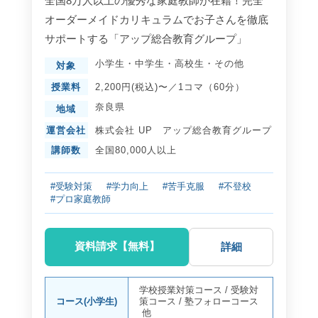
全国8万人以上の優秀な家庭教師が在籍！完全
オーダーメイドカリキュラムでお子さんを徹底
サポートする「アップ総合教育グループ」
小学生
・
中学生
・
高校生
・
その他
対象
授業料
2,200円(税込)〜／1コマ（60分）
奈良県
地域
運営会社
株式会社 UP アップ総合教育グループ
講師数
全国80,000人以上
#受験対策
#学力向上
#苦手克服
#不登校
#プロ家庭教師
資料請求【無料】
詳細
学校授業対策コース
/
受験対
コース(小学生)
策コース
/
塾フォローコース
他