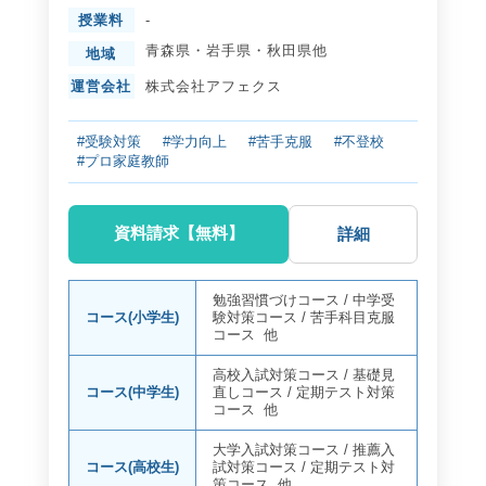
授業料
-
青森県
・
岩手県
・
秋田県
他
地域
運営会社
株式会社アフェクス
#受験対策
#学力向上
#苦手克服
#不登校
#プロ家庭教師
資料請求【無料】
詳細
勉強習慣づけコース
/
中学受
コース(小学生)
験対策コース
/
苦手科目克服
コース
他
高校入試対策コース
/
基礎見
コース(中学生)
直しコース
/
定期テスト対策
コース
他
大学入試対策コース
/
推薦入
コース(高校生)
試対策コース
/
定期テスト対
策コース
他