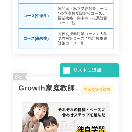
難関国・私立受験対策コース
/
公立高校受験対策コース
/
コース(中学生)
授業攻略・内申点・推薦対策
コース
他
高校別授業対策コース
/
大学
コース(高校生)
受験対策コース
/
指定校推薦
対策コース
他
リストに追加
6
位
Growth家庭教師
学習支援金対象