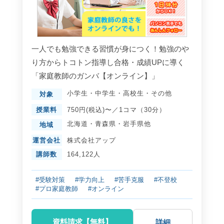
一人でも勉強できる習慣が身につく！勉強のや
り方からトコトン指導し合格・成績UPに導く
「家庭教師のガンバ【オンライン】」
小学生
・
中学生
・
高校生
・
その他
対象
授業料
750円(税込)〜／1コマ（30分）
北海道
・
青森県
・
岩手県
他
地域
運営会社
株式会社アップ
講師数
164,122人
#受験対策
#学力向上
#苦手克服
#不登校
#プロ家庭教師
#オンライン
資料請求【無料】
詳細