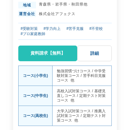
青森県
・
岩手県
・
秋田県
他
地域
運営会社
株式会社アフェクス
#受験対策
#学力向上
#苦手克服
#不登校
#プロ家庭教師
資料請求【無料】
詳細
勉強習慣づけコース
/
中学受
コース(小学生)
験対策コース
/
苦手科目克服
コース
他
高校入試対策コース
/
基礎見
コース(中学生)
直しコース
/
定期テスト対策
コース
他
大学入試対策コース
/
推薦入
コース(高校生)
試対策コース
/
定期テスト対
策コース
他