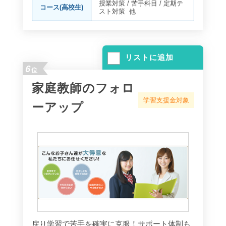
授業対策
/
苦手科目
/
定期テ
コース(高校生)
スト対策
他
リストに追加
6
位
家庭教師のフォロ
学習支援金対象
ーアップ
戻り学習で苦手を確実に克服！サポート体制も