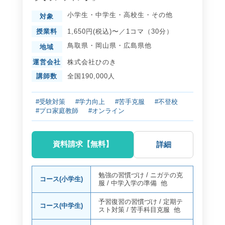
小学生
・
中学生
・
高校生
・
その他
対象
授業料
1,650円(税込)〜／1コマ（30分）
鳥取県
・
岡山県
・
広島県
他
地域
運営会社
株式会社ひのき
講師数
全国190,000人
#受験対策
#学力向上
#苦手克服
#不登校
#プロ家庭教師
#オンライン
資料請求【無料】
詳細
勉強の習慣づけ
/
ニガテの克
コース(小学生)
服
/
中学入学の準備
他
予習復習の習慣づけ
/
定期テ
コース(中学生)
スト対策
/
苦手科目克服
他