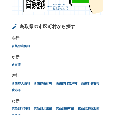
鳥取県の市区町村から探す
あ行
岩美郡岩美町
か行
倉吉市
さ行
西伯郡大山町
西伯郡南部町
西伯郡日吉津村
西伯郡伯耆町
境港市
た行
東伯郡琴浦町
東伯郡北栄町
東伯郡三朝町
東伯郡湯梨浜町