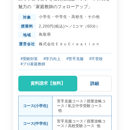
魅力の「家庭教師のフォローアップ」
小学生
・
中学生
・
高校生
・
その他
対象
授業料
2,200円(税込)〜／1コマ（60分）
鳥取県
地域
運営会社
株式会社ＥｄｕＣｒｅａｔｉｏｎ
#受験対策
#学力向上
#苦手克服
#不登校
#プロ家庭教師
資料請求【無料】
詳細
苦手克服コース
/
授業攻略コ
コース(小学生)
ース
/
私立中学受験コース
他
苦手克服コース
/
授業攻略コ
コース(中学生)
ース
/
高校受験コース
他