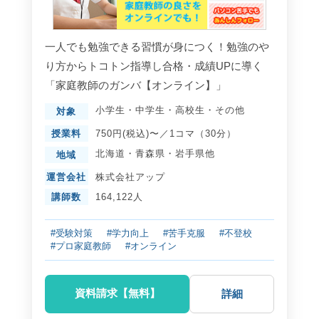
一人でも勉強できる習慣が身につく！勉強のや
り方からトコトン指導し合格・成績UPに導く
「家庭教師のガンバ【オンライン】」
小学生
・
中学生
・
高校生
・
その他
対象
授業料
750円(税込)〜／1コマ（30分）
北海道
・
青森県
・
岩手県
他
地域
運営会社
株式会社アップ
講師数
164,122人
#受験対策
#学力向上
#苦手克服
#不登校
#プロ家庭教師
#オンライン
資料請求【無料】
詳細