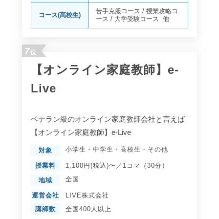
苦手克服コース
/
授業攻略コ
コース(高校生)
ース
/
大学受験コース
他
7
位
【オンライン家庭教師】e-
Live
ベテラン級のオンライン家庭教師会社と言えば
【オンライン家庭教師】e-Live
小学生
・
中学生
・
高校生
・
その他
対象
授業料
1,100円(税込)〜／1コマ（30分）
全国
地域
運営会社
LIVE株式会社
講師数
全国400人以上