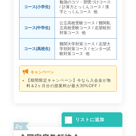
勉強のコツ・習慣づけコース
コース(小学生)
/
計算力とっくんコース
/
漢
字とっくんコース
他
公立高校受験コース
/
難関私
コース(中学生)
立高校受験コース
/
志望校別
対策コース
他
難関大学対策コース
/
志望大
コース(高校生)
学別対策コース
/
センター試
験対策コース
他
キャンペーン
【期間限定キャンペーン】今なら入会金が無
料＆2ヶ月分の授業料が最大30%OFF！
リストに追加
2
位