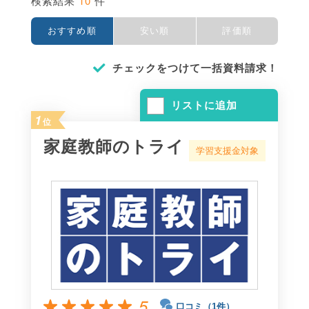
10
検索結果
件
おすすめ順
安い順
評価順
チェックをつけて一括資料請求！
リストに追加
1
位
家庭教師のトライ
学習支援金対象
5
口コミ（1件）