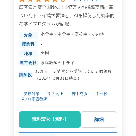
顧客満足度全国No.1！147万人の指導実績に基
づいたトライ式学習法と、AIを駆使した効率的
な学習プログラムが話題。
小学生
・
中学生
・
高校生
・
その他
対象
授業料
-
全国
地域
運営会社
家庭教師のトライ
33万人 ※講習会を受講している教師数
講師数
（2024年3月31日時点）
#受験対策
#学力向上
#苦手克服
#不登校
#プロ家庭教師
資料請求【無料】
詳細