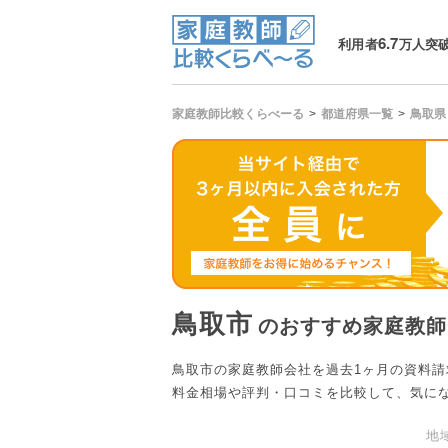
6.7
利用者
万人突
家庭教師比較くらべーる
都道府県一覧
鳥取県
鳥取市
のおすすめ家庭教師
鳥取市の家庭教師会社を過去1ヶ月の資料
料金相場や評判・口コミを比較して、気に
地