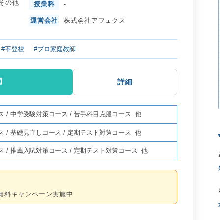
その他
授業料
-
運営会社
株式会社アフェクス
#不登校
#プロ家庭教師
】
詳細
ス
/
中学受験対策コース
/
苦手科目克服コース
他
ス
/
基礎見直しコース
/
定期テスト対策コース
他
ス
/
推薦入試対策コース
/
定期テスト対策コース
他
無料キャンペーン実施中