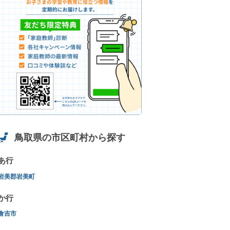
鳥取県の市区町村から探す
あ行
岩美郡岩美町
か行
倉吉市