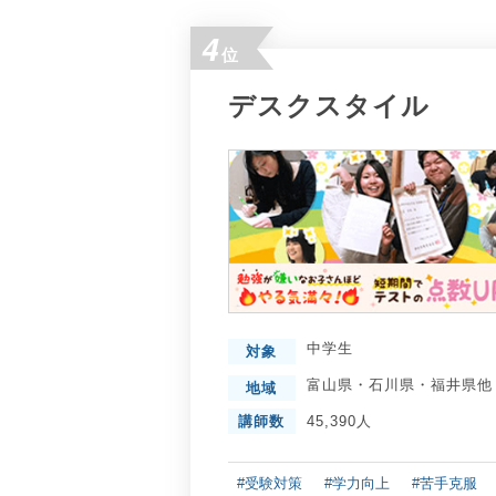
4
位
デスクスタイル
中学生
対象
富山県
・
石川県
・
福井県
他
地域
講師数
45,390人
#受験対策
#学力向上
#苦手克服