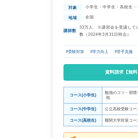
小学生
・
中学生
・
高校生
・
対象
全国
地域
33万人 ※講習会を受講して
講師数
数（2024年3月31日時点）
#受験対策
#学力向上
#苦手克服
資料請求【無料
勉強のコツ・習慣
コース(小学生)
他
コース(中学生)
公立高校受験コー
コース(高校生)
難関大学対策コー