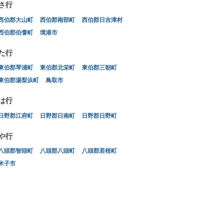
さ行
西伯郡大山町
西伯郡南部町
西伯郡日吉津村
西伯郡伯耆町
境港市
た行
東伯郡琴浦町
東伯郡北栄町
東伯郡三朝町
東伯郡湯梨浜町
鳥取市
は行
日野郡江府町
日野郡日南町
日野郡日野町
や行
八頭郡智頭町
八頭郡八頭町
八頭郡若桜町
米子市