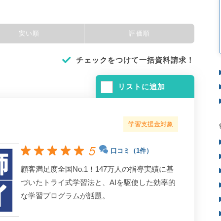
安い順
評価順
チェックをつけて一括資料請求！
リストに追加
学習支援金対象
5
口コミ（1件）
顧客満足度全国No.1！147万人の指導実績に基
づいたトライ式学習法と、AIを駆使した効率的
な学習プログラムが話題。