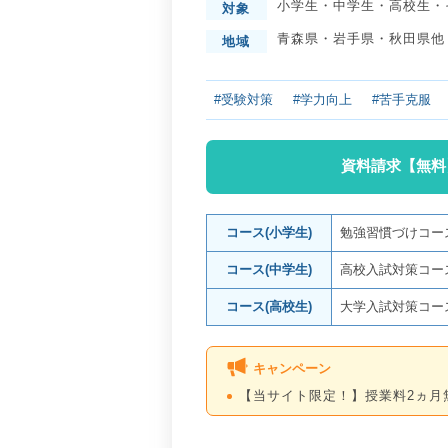
小学生
・
中学生
・
高校生
・
対象
青森県
・
岩手県
・
秋田県
他
地域
#受験対策
#学力向上
#苦手克服
資料請求【無料
コース(小学生)
勉強習慣づけコー
コース(中学生)
高校入試対策コー
コース(高校生)
大学入試対策コー
キャンペーン
【当サイト限定！】授業料2ヵ月