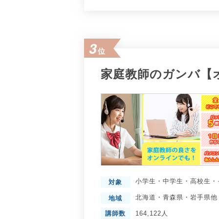
3
位
家庭教師のガンバ【
小学生
・
中学生
・
高校生
・
対象
北海道
・
青森県
・
岩手県
他
地域
講師数
164,122人