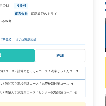
その他
授業料
-
運営会社
家庭教師のトライ
いる教師
#不登校
#プロ家庭教師
】
詳細
づけコース
/
計算力とっくんコース
/
漢字とっくんコース
ス
/
難関私立高校受験コース
/
志望校別対策コース
他
ス
/
志望大学別対策コース
/
センター試験対策コース
他