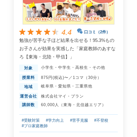
4.4
口コミ（2件）
勉強が苦手な子ほど結果を出せる！95.3%もの
お子さんが効果を実感した「家庭教師のあすな
ろ【東海・北陸・甲信】」
小学生
・
中学生
・
高校生
・
その他
対象
授業料
875円(税込)〜／1コマ（30分）
岐阜県
・
愛知県
・
三重県
他
地域
運営会社
株式会社マイ・プラン
講師数
60,000人（東海・北信越エリア）
#受験対策
#学力向上
#苦手克服
#不登校
#プロ家庭教師