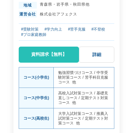
青森県
・
岩手県
・
秋田県
他
地域
運営会社
株式会社アフェクス
#受験対策
#学力向上
#苦手克服
#不登校
#プロ家庭教師
資料請求【無料】
詳細
勉強習慣づけコース
/
中学受
コース(小学生)
験対策コース
/
苦手科目克服
コース
他
高校入試対策コース
/
基礎見
コース(中学生)
直しコース
/
定期テスト対策
コース
他
大学入試対策コース
/
推薦入
コース(高校生)
試対策コース
/
定期テスト対
策コース
他