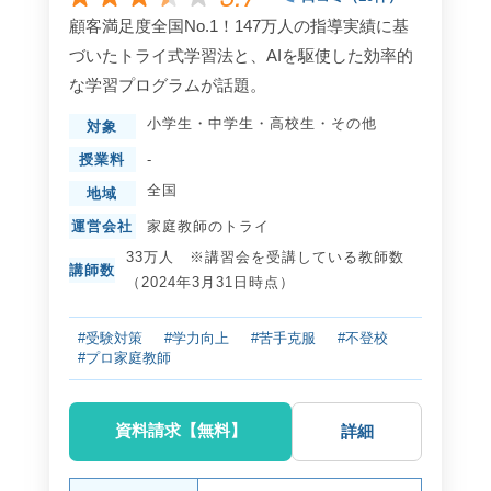
顧客満足度全国No.1！147万人の指導実績に基
づいたトライ式学習法と、AIを駆使した効率的
な学習プログラムが話題。
小学生
・
中学生
・
高校生
・
その他
対象
授業料
-
全国
地域
運営会社
家庭教師のトライ
33万人 ※講習会を受講している教師数
講師数
（2024年3月31日時点）
#受験対策
#学力向上
#苦手克服
#不登校
#プロ家庭教師
資料請求【無料】
詳細