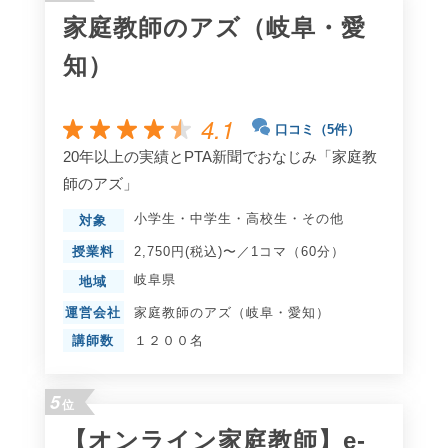
家庭教師のアズ（岐阜・愛
知）
4.1
口コミ（5件）
20年以上の実績とPTA新聞でおなじみ「家庭教
師のアズ」
小学生
・
中学生
・
高校生
・
その他
対象
授業料
2,750円(税込)〜／1コマ（60分）
岐阜県
地域
運営会社
家庭教師のアズ（岐阜・愛知）
講師数
１２００名
5
位
【オンライン家庭教師】e-