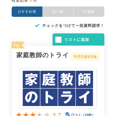
9
検索結果
件
おすすめ順
安い順
評価順
チェックをつけて一括資料請求！
リストに追加
1
位
家庭教師のトライ
学習支援金対象
3.7
口コミ（10件）