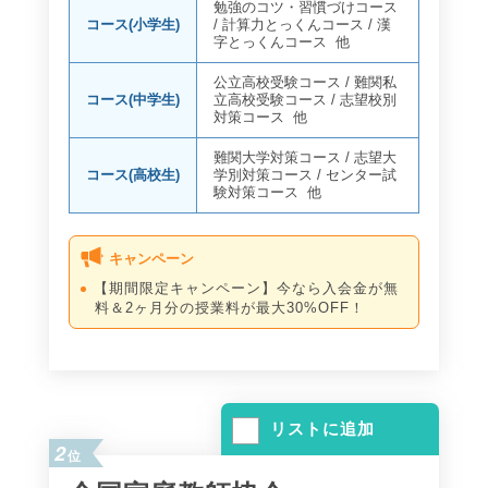
勉強のコツ・習慣づけコース
コース(小学生)
/
計算力とっくんコース
/
漢
字とっくんコース
他
公立高校受験コース
/
難関私
コース(中学生)
立高校受験コース
/
志望校別
対策コース
他
難関大学対策コース
/
志望大
コース(高校生)
学別対策コース
/
センター試
験対策コース
他
キャンペーン
【期間限定キャンペーン】今なら入会金が無
料＆2ヶ月分の授業料が最大30%OFF！
リストに追加
2
位