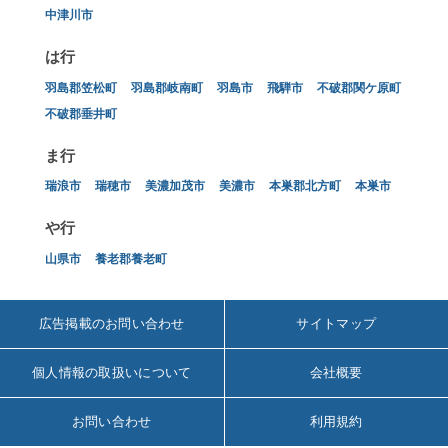
中津川市
は行
羽島郡笠松町
羽島郡岐南町
羽島市
飛騨市
不破郡関ケ原町
不破郡垂井町
ま行
瑞浪市
瑞穂市
美濃加茂市
美濃市
本巣郡北方町
本巣市
や行
山県市
養老郡養老町
広告掲載のお問い合わせ
サイトマップ
個人情報の取扱いについて
会社概要
お問い合わせ
利用規約