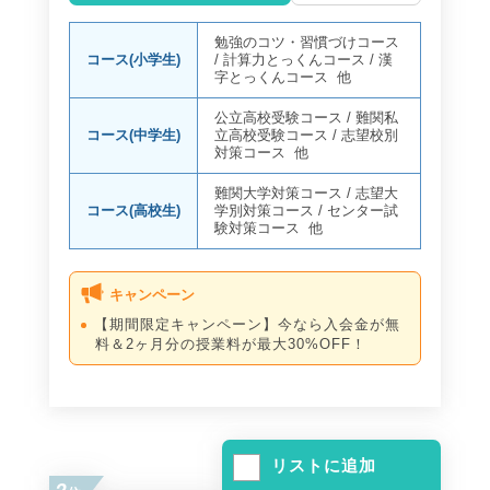
勉強のコツ・習慣づけコース
コース(小学生)
/
計算力とっくんコース
/
漢
字とっくんコース
他
公立高校受験コース
/
難関私
コース(中学生)
立高校受験コース
/
志望校別
対策コース
他
難関大学対策コース
/
志望大
コース(高校生)
学別対策コース
/
センター試
験対策コース
他
キャンペーン
【期間限定キャンペーン】今なら入会金が無
料＆2ヶ月分の授業料が最大30%OFF！
リストに追加
2