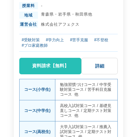
授業料
-
青森県
・
岩手県
・
秋田県
他
地域
運営会社
株式会社アフェクス
#受験対策
#学力向上
#苦手克服
#不登校
#プロ家庭教師
資料請求【無料】
詳細
勉強習慣づけコース
/
中学受
コース(小学生)
験対策コース
/
苦手科目克服
コース
他
高校入試対策コース
/
基礎見
コース(中学生)
直しコース
/
定期テスト対策
コース
他
大学入試対策コース
/
推薦入
コース(高校生)
試対策コース
/
定期テスト対
策コース
他