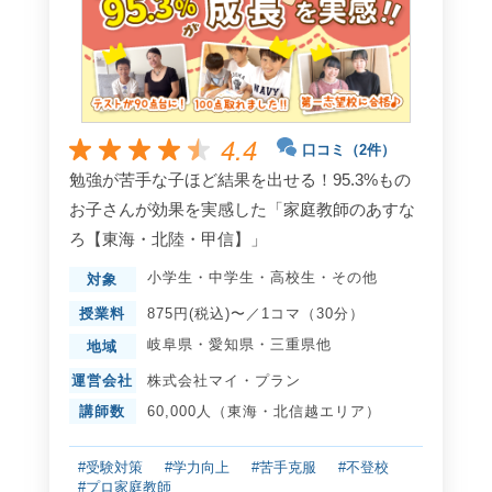
4.4
口コミ（2件）
勉強が苦手な子ほど結果を出せる！95.3%もの
お子さんが効果を実感した「家庭教師のあすな
ろ【東海・北陸・甲信】」
小学生
・
中学生
・
高校生
・
その他
対象
授業料
875円(税込)〜／1コマ（30分）
岐阜県
・
愛知県
・
三重県
他
地域
運営会社
株式会社マイ・プラン
講師数
60,000人（東海・北信越エリア）
#受験対策
#学力向上
#苦手克服
#不登校
#プロ家庭教師