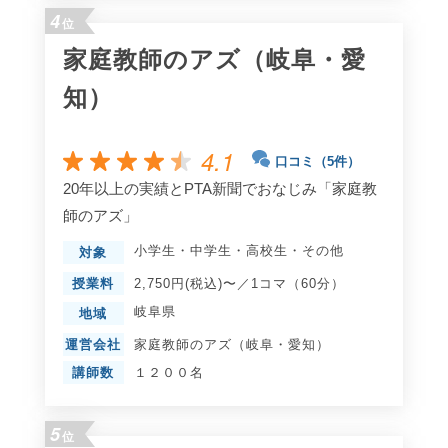
4
位
家庭教師のアズ（岐阜・愛
知）
4.1
口コミ（5件）
20年以上の実績とPTA新聞でおなじみ「家庭教
師のアズ」
小学生
・
中学生
・
高校生
・
その他
対象
授業料
2,750円(税込)〜／1コマ（60分）
岐阜県
地域
運営会社
家庭教師のアズ（岐阜・愛知）
講師数
１２００名
5
位