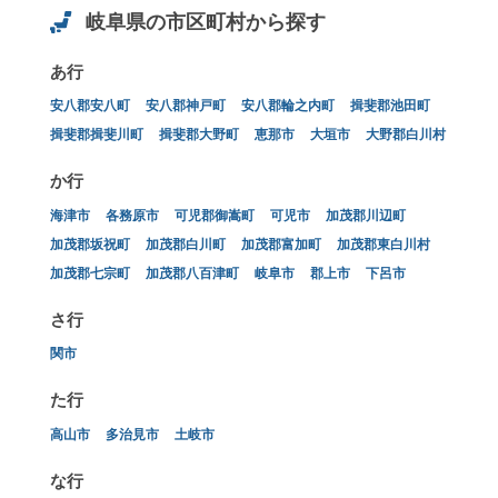
岐阜県の市区町村から探す
あ行
安八郡安八町
安八郡神戸町
安八郡輪之内町
揖斐郡池田町
揖斐郡揖斐川町
揖斐郡大野町
恵那市
大垣市
大野郡白川村
か行
海津市
各務原市
可児郡御嵩町
可児市
加茂郡川辺町
加茂郡坂祝町
加茂郡白川町
加茂郡富加町
加茂郡東白川村
加茂郡七宗町
加茂郡八百津町
岐阜市
郡上市
下呂市
さ行
関市
た行
高山市
多治見市
土岐市
な行