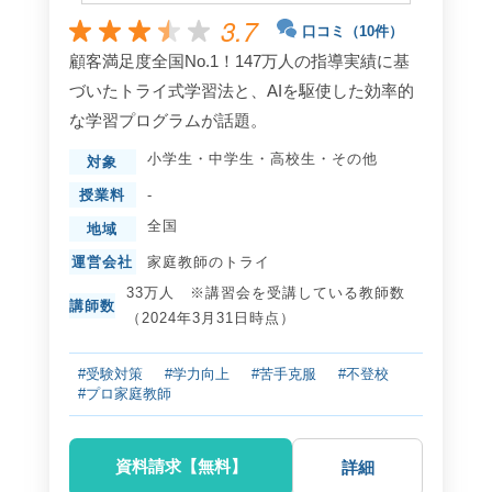
3.7
口コミ（10件）
顧客満足度全国No.1！147万人の指導実績に基
づいたトライ式学習法と、AIを駆使した効率的
な学習プログラムが話題。
小学生
・
中学生
・
高校生
・
その他
対象
授業料
-
全国
地域
運営会社
家庭教師のトライ
33万人 ※講習会を受講している教師数
講師数
（2024年3月31日時点）
#受験対策
#学力向上
#苦手克服
#不登校
#プロ家庭教師
資料請求【無料】
詳細