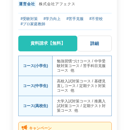
運営会社
株式会社アフェクス
#受験対策
#学力向上
#苦手克服
#不登校
#プロ家庭教師
資料請求【無料】
詳細
勉強習慣づけコース
/
中学受
コース(小学生)
験対策コース
/
苦手科目克服
コース
他
高校入試対策コース
/
基礎見
コース(中学生)
直しコース
/
定期テスト対策
コース
他
大学入試対策コース
/
推薦入
コース(高校生)
試対策コース
/
定期テスト対
策コース
他
キャンペーン