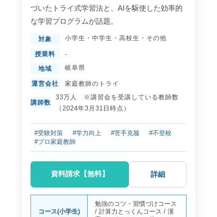
づいたトライ式学習法と、AIを駆使した効率的
な学習プログラムが話題。
小学生
・
中学生
・
高校生
・
その他
対象
授業料
-
岐阜県
地域
運営会社
家庭教師のトライ
33万人 ※講習会を受講している教師数
講師数
（2024年3月31日時点）
#受験対策
#学力向上
#苦手克服
#不登校
#プロ家庭教師
資料請求【無料】
詳細
勉強のコツ・習慣づけコース
コース(小学生)
/
計算力とっくんコース
/
漢