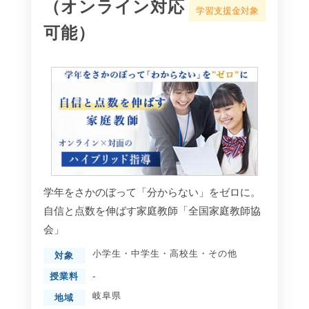
（オンライン対応
学習支援金対象
可能）
学年をさかのぼって「分からない」をゼロに。
自信と点数を伸ばす家庭教師「全国家庭教師協
会」
小学生
・
中学生
・
高校生
・
その他
対象
授業料
-
岐阜県
地域