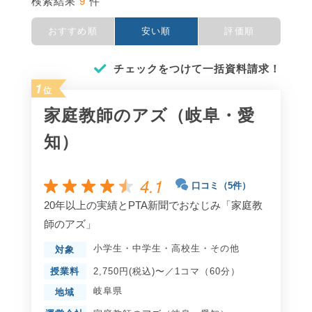
9
検索結果
件
おすすめ順
安い順
評価順
チェックをつけて一括資料請求！
1
位
家庭教師のアズ（岐阜・愛
知）
4.1
口コミ（5件）
20年以上の実績とPTA新聞でおなじみ「家庭教
師のアズ」
小学生
・
中学生
・
高校生
・
その他
対象
授業料
2,750円(税込)〜／1コマ（60分）
岐阜県
地域