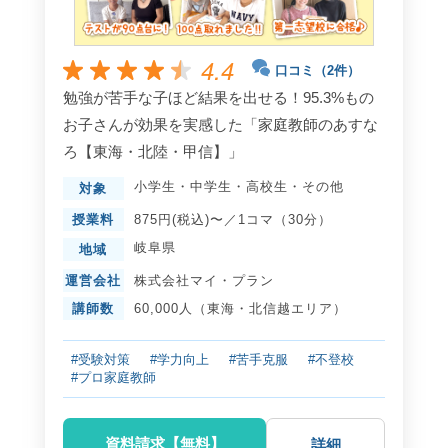
4.4
口コミ（2件）
勉強が苦手な子ほど結果を出せる！95.3%もの
お子さんが効果を実感した「家庭教師のあすな
ろ【東海・北陸・甲信】」
小学生
・
中学生
・
高校生
・
その他
対象
授業料
875円(税込)〜／1コマ（30分）
岐阜県
地域
運営会社
株式会社マイ・プラン
講師数
60,000人（東海・北信越エリア）
#受験対策
#学力向上
#苦手克服
#不登校
#プロ家庭教師
資料請求【無料】
詳細