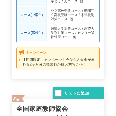
字とっくんコース
他
公立高校受験コース
/
難関私
コース(中学生)
立高校受験コース
/
志望校別
対策コース
他
難関大学対策コース
/
志望大
コース(高校生)
学別対策コース
/
センター試
験対策コース
他
キャンペーン
【期間限定キャンペーン】今なら入会金が無
料＆2ヶ月分の授業料が最大30%OFF！
リストに追加
3
位
全国家庭教師協会