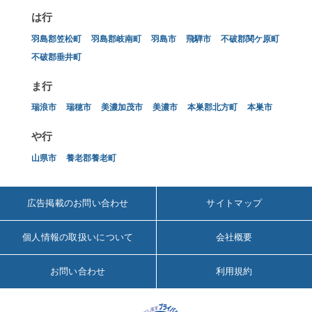
は行
羽島郡笠松町
羽島郡岐南町
羽島市
飛騨市
不破郡関ケ原町
不破郡垂井町
ま行
瑞浪市
瑞穂市
美濃加茂市
美濃市
本巣郡北方町
本巣市
や行
山県市
養老郡養老町
広告掲載のお問い合わせ
サイトマップ
個人情報の取扱いについて
会社概要
お問い合わせ
利用規約