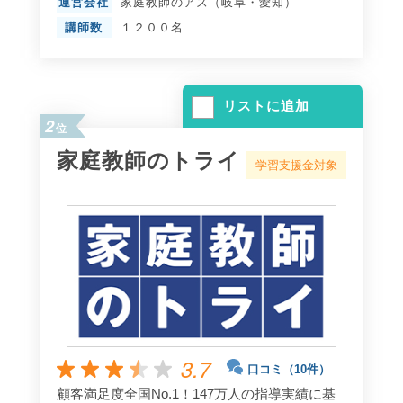
運営会社
家庭教師のアズ（岐阜・愛知）
講師数
１２００名
リストに追加
2
位
家庭教師のトライ
学習支援金対象
3.7
口コミ（10件）
顧客満足度全国No.1！147万人の指導実績に基