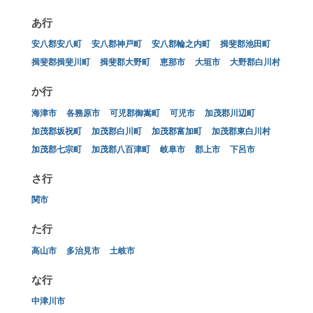
あ行
安八郡安八町
安八郡神戸町
安八郡輪之内町
揖斐郡池田町
揖斐郡揖斐川町
揖斐郡大野町
恵那市
大垣市
大野郡白川村
か行
海津市
各務原市
可児郡御嵩町
可児市
加茂郡川辺町
加茂郡坂祝町
加茂郡白川町
加茂郡富加町
加茂郡東白川村
加茂郡七宗町
加茂郡八百津町
岐阜市
郡上市
下呂市
さ行
関市
た行
高山市
多治見市
土岐市
な行
中津川市