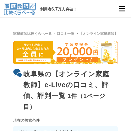
6.7
利用者
万人突破！
家庭教師比較くらべーる
口コミ一覧
【オンライン家庭教師】e-Live
岐阜県の【オンライン家庭
教師】e-Liveの口コミ、評
価、評判一覧
1件（1ページ
目）
現在の検索条件