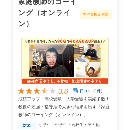
家庭教師のゴーイ
ング（オンライ
学習支援金対象
ン）
3.6
口コミ（1件）
成績アップ・高校受験・大学受験も実績多数！
独自の勉強・指導法で大きな結果を出す「家庭
教師のゴーイング（オンライン）」
小学生
・
中学生
・
高校生
・
その他
対象