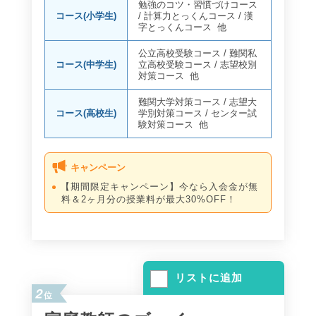
勉強のコツ・習慣づけコース
コース(小学生)
/
計算力とっくんコース
/
漢
字とっくんコース
他
公立高校受験コース
/
難関私
コース(中学生)
立高校受験コース
/
志望校別
対策コース
他
難関大学対策コース
/
志望大
コース(高校生)
学別対策コース
/
センター試
験対策コース
他
キャンペーン
【期間限定キャンペーン】今なら入会金が無
料＆2ヶ月分の授業料が最大30%OFF！
リストに追加
2
位