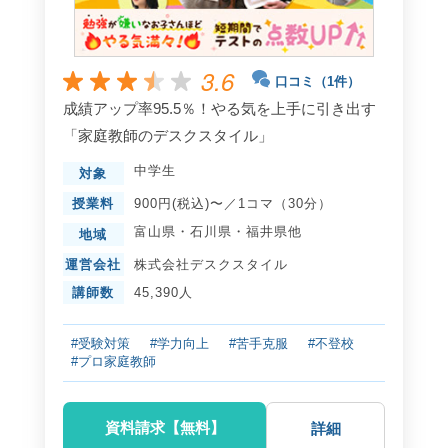
3.6
口コミ（1件）
成績アップ率95.5％！やる気を上手に引き出す
「家庭教師のデスクスタイル」
中学生
対象
授業料
900円(税込)〜／1コマ（30分）
富山県
・
石川県
・
福井県
他
地域
運営会社
株式会社デスクスタイル
講師数
45,390人
#受験対策
#学力向上
#苦手克服
#不登校
#プロ家庭教師
資料請求【無料】
詳細