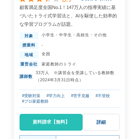
顧客満足度全国No.1！147万人の指導実績に基
づいたトライ式学習法と、AIを駆使した効率的
な学習プログラムが話題。
小学生
・
中学生
・
高校生
・
その他
対象
授業料
-
全国
地域
運営会社
家庭教師のトライ
33万人 ※講習会を受講している教師数
講師数
（2024年3月31日時点）
#受験対策
#学力向上
#苦手克服
#不登校
#プロ家庭教師
資料請求【無料】
詳細