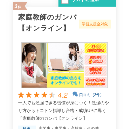
3
位
家庭教師のガンバ
学習支援金対象
【オンライン】
4.2
口コミ（2件）
一人でも勉強できる習慣が身につく！勉強のや
り方からトコトン指導し合格・成績UPに導く
「家庭教師のガンバ【オンライン】」
小学生
・
中学生
・
高校生
・
その他
対象