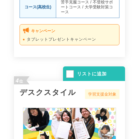
苦手克服コース
/
不登校サポ
コース(高校生)
ートコース
/
大学受験対策コ
ース
キャンペーン
タブレットプレゼントキャンペーン
リストに追加
4
位
デスクスタイル
学習支援金対象