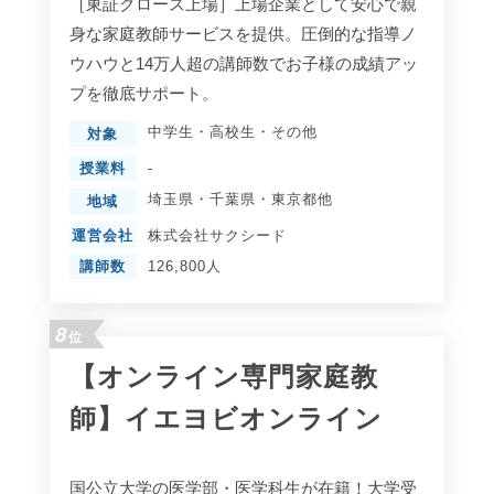
［東証グロース上場］上場企業として安心で親
身な家庭教師サービスを提供。圧倒的な指導ノ
ウハウと14万人超の講師数でお子様の成績アッ
プを徹底サポート。
中学生
・
高校生
・
その他
対象
授業料
-
埼玉県
・
千葉県
・
東京都
他
地域
運営会社
株式会社サクシード
講師数
126,800人
8
位
【オンライン専門家庭教
師】イエヨビオンライン
国公立大学の医学部・医学科生が在籍！大学受