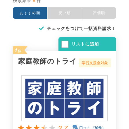
8
検索結果
件
おすすめ順
安い順
評価順
チェックをつけて一括資料請求！
リストに追加
1
位
家庭教師のトライ
学習支援金対象
3.7
口コミ（30件）