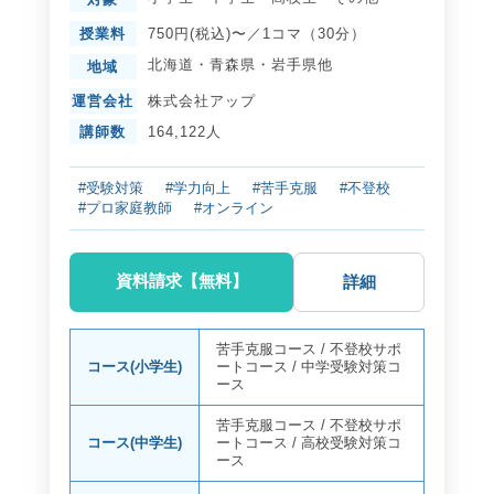
授業料
750円(税込)〜／1コマ（30分）
北海道
・
青森県
・
岩手県
他
地域
運営会社
株式会社アップ
講師数
164,122人
#受験対策
#学力向上
#苦手克服
#不登校
#プロ家庭教師
#オンライン
資料請求【無料】
詳細
苦手克服コース
/
不登校サポ
コース(小学生)
ートコース
/
中学受験対策コ
ース
苦手克服コース
/
不登校サポ
コース(中学生)
ートコース
/
高校受験対策コ
ース