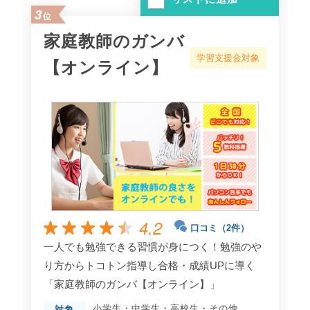
3
位
家庭教師のガンバ
学習支援金対象
【オンライン】
4.2
口コミ（2件）
一人でも勉強できる習慣が身につく！勉強のや
り方からトコトン指導し合格・成績UPに導く
「家庭教師のガンバ【オンライン】」
小学生
・
中学生
・
高校生
・
その他
対象