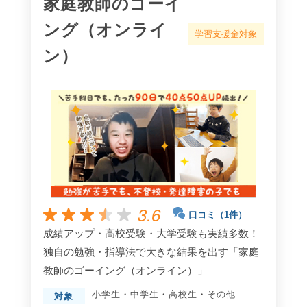
家庭教師のゴーイ
ング（オンライ
学習支援金対象
ン）
3.6
口コミ（1件）
成績アップ・高校受験・大学受験も実績多数！
独自の勉強・指導法で大きな結果を出す「家庭
教師のゴーイング（オンライン）」
小学生
・
中学生
・
高校生
・
その他
対象