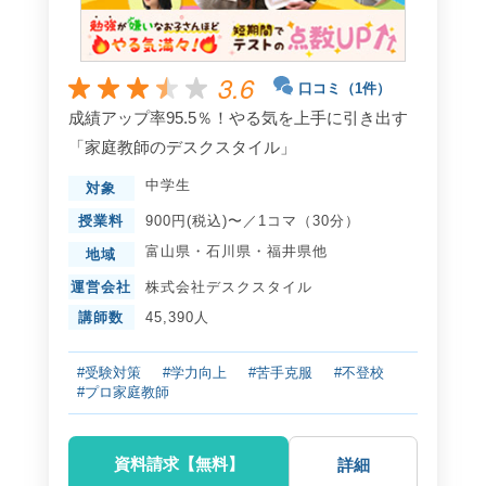
3.6
口コミ（1件）
成績アップ率95.5％！やる気を上手に引き出す
「家庭教師のデスクスタイル」
中学生
対象
授業料
900円(税込)〜／1コマ（30分）
富山県
・
石川県
・
福井県
他
地域
運営会社
株式会社デスクスタイル
講師数
45,390人
#受験対策
#学力向上
#苦手克服
#不登校
#プロ家庭教師
資料請求【無料】
詳細