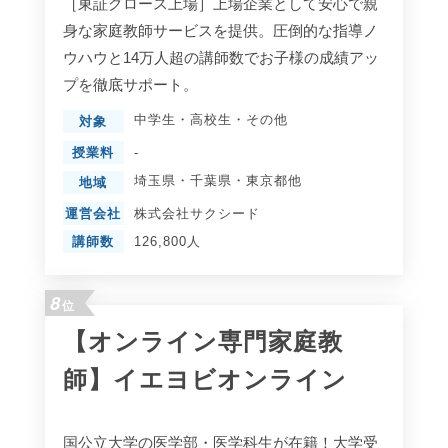
［東証グロース上場］上場企業として安心で親
身な家庭教師サービスを提供。圧倒的な指導ノ
ウハウと14万人超の講師数でお子様の成績アッ
プを徹底サポート。
中学生
・
高校生
・
その他
対象
授業料
-
埼玉県
・
千葉県
・
東京都
他
地域
運営会社
株式会社サクシード
講師数
126,800人
8
位
【オンライン専門家庭教
師】イエヨビオンライン
国公立大学の医学部・医学科生が在籍！大学受