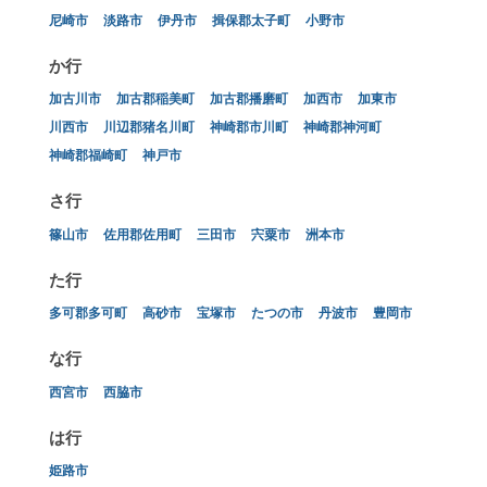
尼崎市
淡路市
伊丹市
揖保郡太子町
小野市
か行
加古川市
加古郡稲美町
加古郡播磨町
加西市
加東市
川西市
川辺郡猪名川町
神崎郡市川町
神崎郡神河町
神崎郡福崎町
神戸市
さ行
篠山市
佐用郡佐用町
三田市
宍粟市
洲本市
た行
多可郡多可町
高砂市
宝塚市
たつの市
丹波市
豊岡市
な行
西宮市
西脇市
は行
姫路市