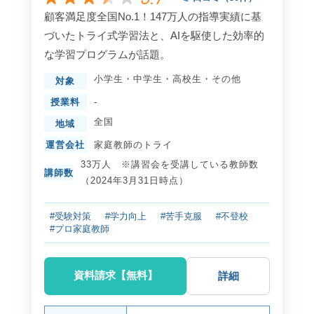
顧客満足度全国No.1！147万人の指導実績に基
づいたトライ式学習法と、AIを駆使した効率的
な学習プログラムが話題。
小学生
・
中学生
・
高校生
・
その他
対象
授業料
-
全国
地域
運営会社
家庭教師のトライ
33万人 ※講習会を受講している教師数
講師数
（2024年3月31日時点）
#受験対策
#学力向上
#苦手克服
#不登校
#プロ家庭教師
資料請求【無料】
詳細