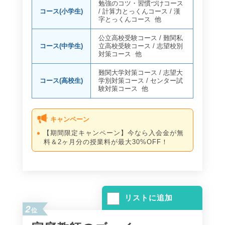
勉強のコツ・習慣づけコース
コース(小学生)
/
計算力とっくんコース
/
漢
字とっくんコース
他
公立高校受験コース
/
難関私
コース(中学生)
立高校受験コース
/
志望校別
対策コース
他
難関大学対策コース
/
志望大
コース(高校生)
学別対策コース
/
センター試
験対策コース
他
キャンペーン
【期間限定キャンペーン】今なら入会金が無
料＆2ヶ月分の授業料が最大30%OFF！
リストに追加
2
位