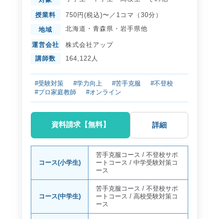
授業料
750円(税込)〜／1コマ（30分）
北海道
・
青森県
・
岩手県
他
地域
運営会社
株式会社アップ
講師数
164,122人
#受験対策
#学力向上
#苦手克服
#不登校
#プロ家庭教師
#オンライン
資料請求【無料】
詳細
苦手克服コース
/
不登校サポ
コース(小学生)
ートコース
/
中学受験対策コ
ース
苦手克服コース
/
不登校サポ
コース(中学生)
ートコース
/
高校受験対策コ
ース