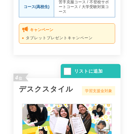
苦手克服コース
/
不登校サポ
コース(高校生)
ートコース
/
大学受験対策コ
ース
キャンペーン
タブレットプレゼントキャンペーン
リストに追加
4
位
デスクスタイル
学習支援金対象