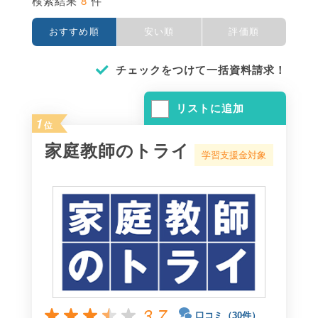
8
検索結果
件
おすすめ順
安い順
評価順
チェックをつけて一括資料請求！
リストに追加
1
位
家庭教師のトライ
学習支援金対象
3.7
口コミ（30件）