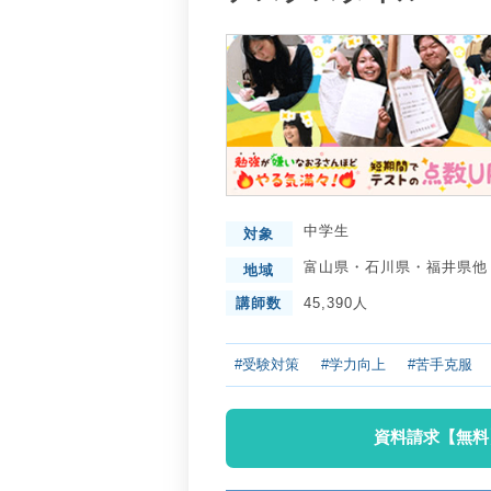
中学生
対象
富山県
・
石川県
・
福井県
他
地域
講師数
45,390人
#受験対策
#学力向上
#苦手克服
資料請求【無料