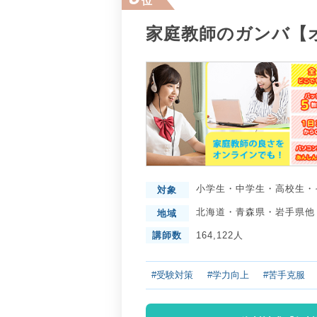
位
家庭教師のガンバ【
小学生
・
中学生
・
高校生
・
対象
北海道
・
青森県
・
岩手県
他
地域
講師数
164,122人
#受験対策
#学力向上
#苦手克服