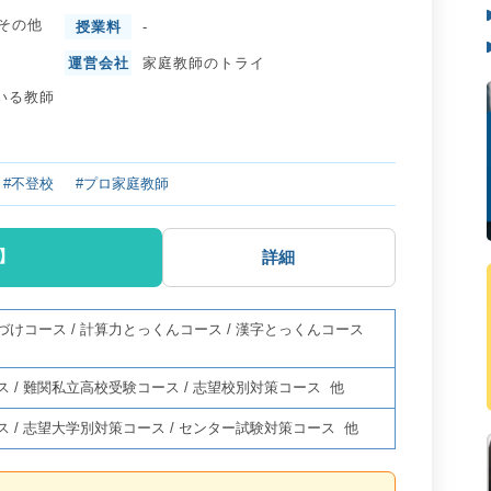
その他
授業料
-
運営会社
家庭教師のトライ
いる教師
#不登校
#プロ家庭教師
】
詳細
づけコース
/
計算力とっくんコース
/
漢字とっくんコース
ス
/
難関私立高校受験コース
/
志望校別対策コース
他
ス
/
志望大学別対策コース
/
センター試験対策コース
他