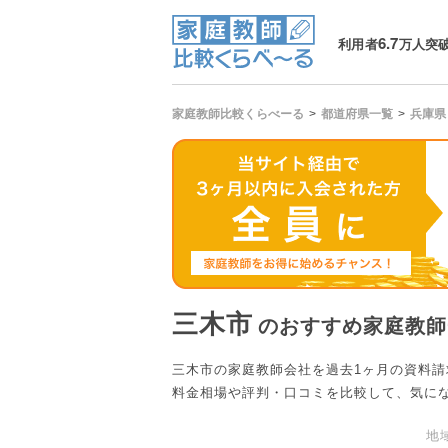
6.7
利用者
万人突
家庭教師比較くらべーる
都道府県一覧
兵庫県
三木市
のおすすめ家庭教師
三木市の家庭教師会社を過去1ヶ月の資料
料金相場や評判・口コミを比較して、気に
地