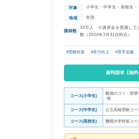
小学生
・
中学生
・
高校生
・
対象
全国
地域
33万人 ※講習会を受講して
講師数
数（2024年3月31日時点）
#受験対策
#学力向上
#苦手克服
資料請求【無料
勉強のコツ・習慣
コース(小学生)
他
コース(中学生)
公立高校受験コー
コース(高校生)
難関大学対策コー