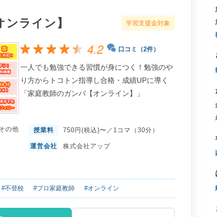
オンライン】
学習支援金対象
4.2
口コミ（2件）
一人でも勉強できる習慣が身につく！勉強のや
り方からトコトン指導し合格・成績UPに導く
「家庭教師のガンバ【オンライン】」
その他
授業料
750円(税込)〜／1コマ（30分）
運営会社
株式会社アップ
#不登校
#プロ家庭教師
#オンライン