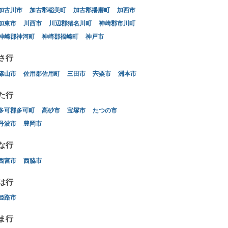
加古川市
加古郡稲美町
加古郡播磨町
加西市
加東市
川西市
川辺郡猪名川町
神崎郡市川町
神崎郡神河町
神崎郡福崎町
神戸市
さ行
篠山市
佐用郡佐用町
三田市
宍粟市
洲本市
た行
多可郡多可町
高砂市
宝塚市
たつの市
丹波市
豊岡市
な行
西宮市
西脇市
は行
姫路市
ま行