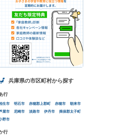
兵庫県の市区町村から探す
あ行
相生市
明石市
赤穂郡上郡町
赤穂市
朝来市
芦屋市
尼崎市
淡路市
伊丹市
揖保郡太子町
小野市
か行