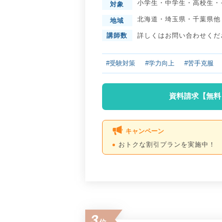
小学生
・
中学生
・
高校生
・
対象
北海道
・
埼玉県
・
千葉県
他
地域
講師数
詳しくはお問い合わせくだ
#受験対策
#学力向上
#苦手克服
資料請求【無料
キャンペーン
おトクな割引プランを実施中！
3