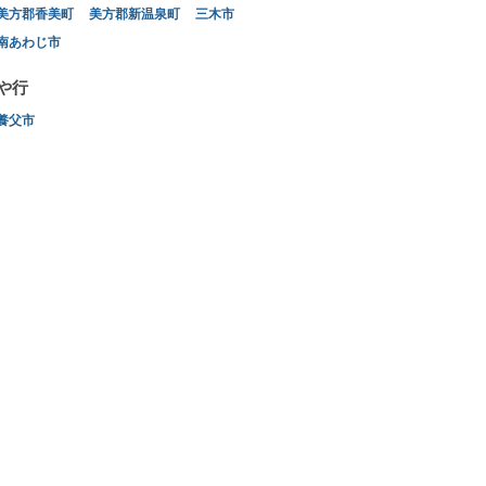
美方郡香美町
美方郡新温泉町
三木市
南あわじ市
や行
養父市