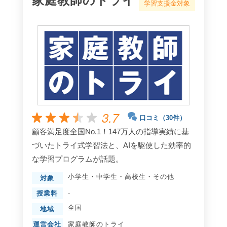
家庭教師のトライ
学習支援金対象
3.7
口コミ（30件）
顧客満足度全国No.1！147万人の指導実績に基
づいたトライ式学習法と、AIを駆使した効率的
な学習プログラムが話題。
小学生
・
中学生
・
高校生
・
その他
対象
授業料
-
全国
地域
運営会社
家庭教師のトライ