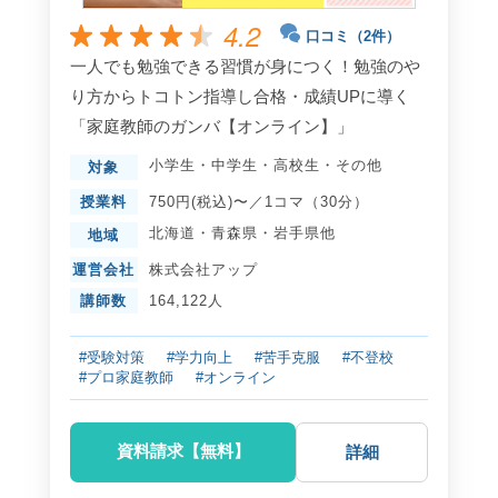
4.2
口コミ（2件）
一人でも勉強できる習慣が身につく！勉強のや
り方からトコトン指導し合格・成績UPに導く
「家庭教師のガンバ【オンライン】」
小学生
・
中学生
・
高校生
・
その他
対象
授業料
750円(税込)〜／1コマ（30分）
北海道
・
青森県
・
岩手県
他
地域
運営会社
株式会社アップ
講師数
164,122人
#受験対策
#学力向上
#苦手克服
#不登校
#プロ家庭教師
#オンライン
資料請求【無料】
詳細