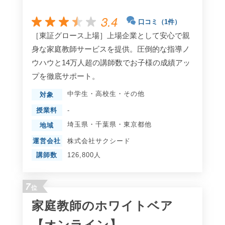
3.4
口コミ（1件）
［東証グロース上場］上場企業として安心で親
身な家庭教師サービスを提供。圧倒的な指導ノ
ウハウと14万人超の講師数でお子様の成績アッ
プを徹底サポート。
中学生
・
高校生
・
その他
対象
授業料
-
埼玉県
・
千葉県
・
東京都
他
地域
運営会社
株式会社サクシード
講師数
126,800人
7
位
家庭教師のホワイトベア
【オンライン】