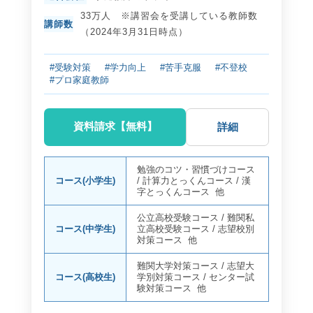
33万人 ※講習会を受講している教師数
講師数
（2024年3月31日時点）
#受験対策
#学力向上
#苦手克服
#不登校
#プロ家庭教師
資料請求【無料】
詳細
勉強のコツ・習慣づけコース
コース(小学生)
/
計算力とっくんコース
/
漢
字とっくんコース
他
公立高校受験コース
/
難関私
コース(中学生)
立高校受験コース
/
志望校別
対策コース
他
難関大学対策コース
/
志望大
コース(高校生)
学別対策コース
/
センター試
験対策コース
他