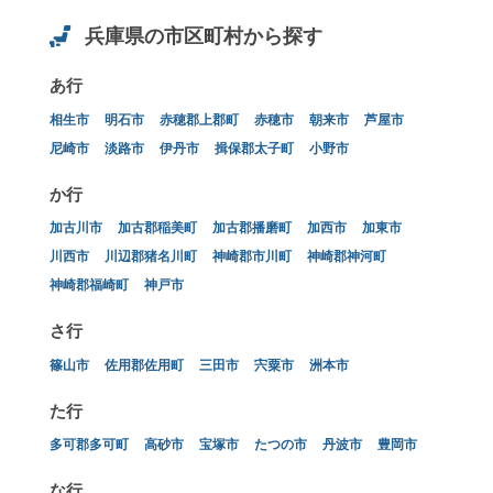
兵庫県の市区町村から探す
あ行
相生市
明石市
赤穂郡上郡町
赤穂市
朝来市
芦屋市
尼崎市
淡路市
伊丹市
揖保郡太子町
小野市
か行
加古川市
加古郡稲美町
加古郡播磨町
加西市
加東市
川西市
川辺郡猪名川町
神崎郡市川町
神崎郡神河町
神崎郡福崎町
神戸市
さ行
篠山市
佐用郡佐用町
三田市
宍粟市
洲本市
た行
多可郡多可町
高砂市
宝塚市
たつの市
丹波市
豊岡市
な行