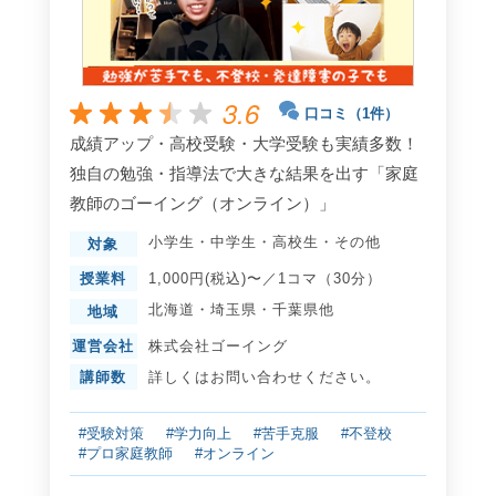
3.6
口コミ（1件）
成績アップ・高校受験・大学受験も実績多数！
独自の勉強・指導法で大きな結果を出す「家庭
教師のゴーイング（オンライン）」
小学生
・
中学生
・
高校生
・
その他
対象
授業料
1,000円(税込)〜／1コマ（30分）
北海道
・
埼玉県
・
千葉県
他
地域
運営会社
株式会社ゴーイング
講師数
詳しくはお問い合わせください。
#受験対策
#学力向上
#苦手克服
#不登校
#プロ家庭教師
#オンライン