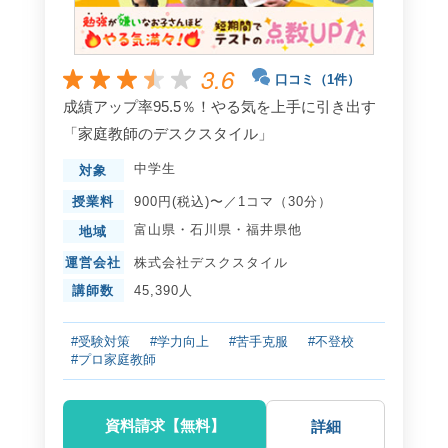
3.6
口コミ（1件）
成績アップ率95.5％！やる気を上手に引き出す
「家庭教師のデスクスタイル」
中学生
対象
授業料
900円(税込)〜／1コマ（30分）
富山県
・
石川県
・
福井県
他
地域
運営会社
株式会社デスクスタイル
講師数
45,390人
#受験対策
#学力向上
#苦手克服
#不登校
#プロ家庭教師
資料請求【無料】
詳細