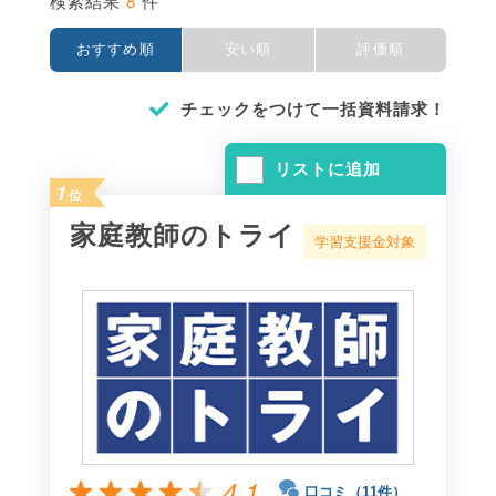
8
検索結果
件
おすすめ順
安い順
評価順
チェックをつけて一括資料請求！
リストに追加
1
位
家庭教師のトライ
学習支援金対象
4.1
口コミ（11件）