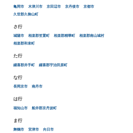
亀岡市
木津川市
京田辺市
京丹後市
京都市
久世郡久御山町
さ行
城陽市
相楽郡笠置町
相楽郡精華町
相楽郡南山城村
相楽郡和束町
た行
綴喜郡井手町
綴喜郡宇治田原町
な行
長岡京市
南丹市
は行
福知山市
船井郡京丹波町
ま行
舞鶴市
宮津市
向日市