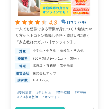
4.3
口コミ（2件）
一人でも勉強できる習慣が身につく！勉強のや
り方からトコトン指導し合格・成績UPに導く
「家庭教師のガンバ【オンライン】」
小学生
・
中学生
・
高校生
・
その他
対象
授業料
750円(税込)〜／1コマ（30分）
北海道
・
青森県
・
岩手県
他
地域
運営会社
株式会社アップ
講師数
164,122人
#受験対策
#学力向上
#苦手克服
#不登校
#プロ家庭教師
#オンライン