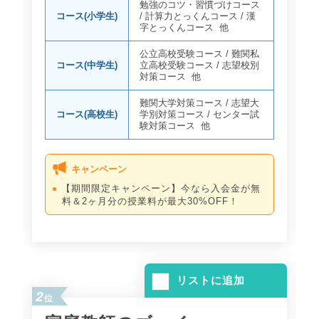
勉強のコツ・習慣づけコース
コース(小学生)
/
計算力とっくんコース
/
漢
字とっくんコース
他
公立高校受験コース
/
難関私
コース(中学生)
立高校受験コース
/
志望校別
対策コース
他
難関大学対策コース
/
志望大
コース(高校生)
学別対策コース
/
センター試
験対策コース
他
キャンペーン
【期間限定キャンペーン】今なら入会金が無
料＆2ヶ月分の授業料が最大30%OFF！
リストに追加
2
位