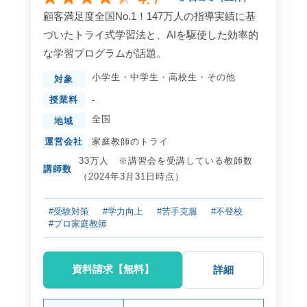
顧客満足度全国No.1！147万人の指導実績に基
づいたトライ式学習法と、AIを駆使した効率的
な学習プログラムが話題。
小学生
・
中学生
・
高校生
・
その他
対象
授業料
-
全国
地域
運営会社
家庭教師のトライ
33万人 ※講習会を受講している教師数
講師数
（2024年3月31日時点）
#受験対策
#学力向上
#苦手克服
#不登校
#プロ家庭教師
資料請求【無料】
詳細