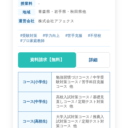
授業料
-
青森県
・
岩手県
・
秋田県
他
地域
運営会社
株式会社アフェクス
#受験対策
#学力向上
#苦手克服
#不登校
#プロ家庭教師
資料請求【無料】
詳細
勉強習慣づけコース
/
中学受
コース(小学生)
験対策コース
/
苦手科目克服
コース
他
高校入試対策コース
/
基礎見
コース(中学生)
直しコース
/
定期テスト対策
コース
他
大学入試対策コース
/
推薦入
コース(高校生)
試対策コース
/
定期テスト対
策コース
他