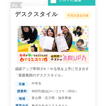
5
位
デスクスタイル
学習支援金対象
成績アップ率95.5％！やる気を上手に引き出す
「家庭教師のデスクスタイル」
中学生
対象
授業料
900円(税込)〜／1コマ（30分）
富山県
・
石川県
・
福井県
他
地域
運営会社
株式会社デスクスタイル