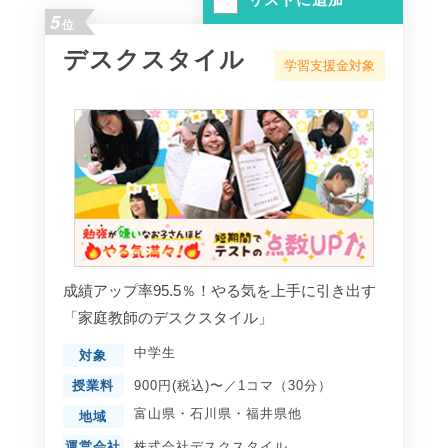
5
位
デスクスタイル
学習支援金対象
成績アップ率95.5％！やる気を上手に引き出す
「家庭教師のデスクスタイル」
中学生
対象
授業料
900円(税込)〜／1コマ（30分）
富山県
・
石川県
・
福井県
他
地域
運営会社
株式会社デスクスタイル