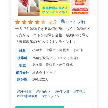
4.3
口コミ（2件）
一人でも勉強できる習慣が身につく！勉強のや
り方からトコトン指導し合格・成績UPに導く
「家庭教師のガンバ【オンライン】」
小学生
・
中学生
・
高校生
・
その他
対象
授業料
750円(税込)〜／1コマ（30分）
北海道
・
青森県
・
岩手県
他
地域
運営会社
株式会社アップ
講師数
164,122人
#受験対策
#学力向上
#苦手克服
#不登校
#プロ家庭教師
#オンライン