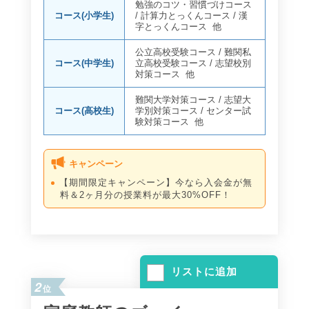
勉強のコツ・習慣づけコース
コース(小学生)
/
計算力とっくんコース
/
漢
字とっくんコース
他
公立高校受験コース
/
難関私
コース(中学生)
立高校受験コース
/
志望校別
対策コース
他
難関大学対策コース
/
志望大
コース(高校生)
学別対策コース
/
センター試
験対策コース
他
キャンペーン
【期間限定キャンペーン】今なら入会金が無
料＆2ヶ月分の授業料が最大30%OFF！
リストに追加
2
位