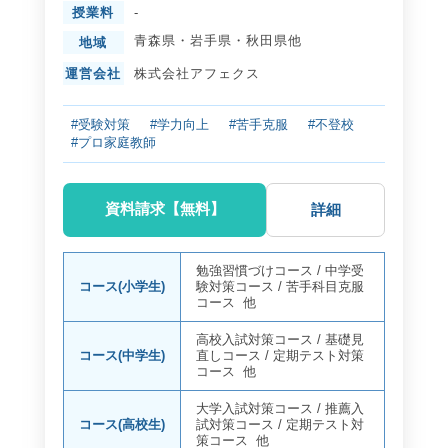
授業料
-
青森県
・
岩手県
・
秋田県
他
地域
運営会社
株式会社アフェクス
#受験対策
#学力向上
#苦手克服
#不登校
#プロ家庭教師
資料請求【無料】
詳細
勉強習慣づけコース
/
中学受
コース(小学生)
験対策コース
/
苦手科目克服
コース
他
高校入試対策コース
/
基礎見
コース(中学生)
直しコース
/
定期テスト対策
コース
他
大学入試対策コース
/
推薦入
コース(高校生)
試対策コース
/
定期テスト対
策コース
他