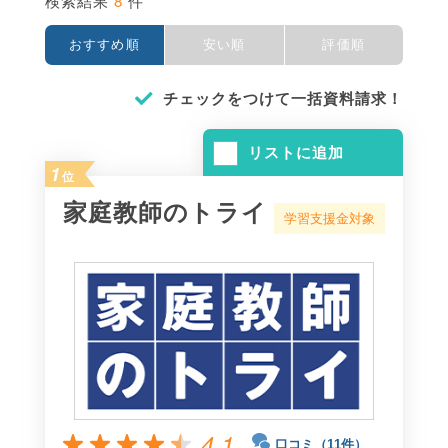
8
検索結果
件
おすすめ順
安い順
評価順
チェックをつけて一括資料請求！
リストに追加
1
位
家庭教師のトライ
学習支援金対象
4.1
口コミ（11件）