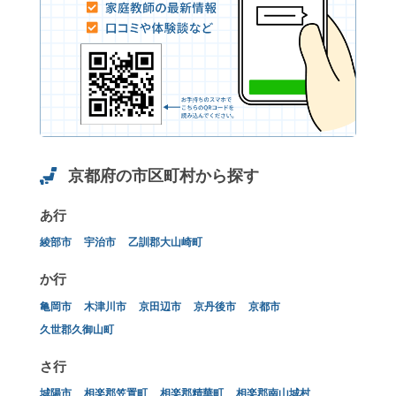
京都府の市区町村から探す
あ行
綾部市
宇治市
乙訓郡大山崎町
か行
亀岡市
木津川市
京田辺市
京丹後市
京都市
久世郡久御山町
さ行
城陽市
相楽郡笠置町
相楽郡精華町
相楽郡南山城村