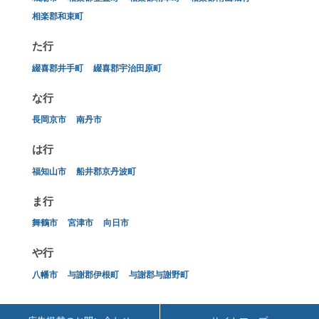
相楽郡和束町
た行
綴喜郡井手町
綴喜郡宇治田原町
な行
長岡京市
南丹市
は行
福知山市
船井郡京丹波町
ま行
舞鶴市
宮津市
向日市
や行
八幡市
与謝郡伊根町
与謝郡与謝野町