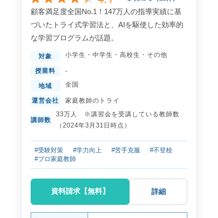
顧客満足度全国No.1！147万人の指導実績に基
づいたトライ式学習法と、AIを駆使した効率的
な学習プログラムが話題。
小学生
・
中学生
・
高校生
・
その他
対象
授業料
-
全国
地域
運営会社
家庭教師のトライ
33万人 ※講習会を受講している教師数
講師数
（2024年3月31日時点）
#受験対策
#学力向上
#苦手克服
#不登校
#プロ家庭教師
資料請求【無料】
詳細