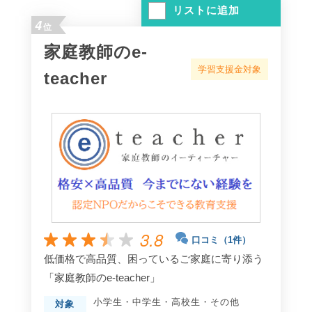
リストに追加
4
位
家庭教師のe-
学習支援金対象
teacher
3.8
口コミ（1件）
低価格で高品質、困っているご家庭に寄り添う
「家庭教師のe-teacher」
小学生
・
中学生
・
高校生
・
その他
対象