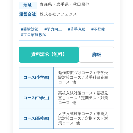
青森県
・
岩手県
・
秋田県
他
地域
運営会社
株式会社アフェクス
#受験対策
#学力向上
#苦手克服
#不登校
#プロ家庭教師
資料請求【無料】
詳細
勉強習慣づけコース
/
中学受
コース(小学生)
験対策コース
/
苦手科目克服
コース
他
高校入試対策コース
/
基礎見
コース(中学生)
直しコース
/
定期テスト対策
コース
他
大学入試対策コース
/
推薦入
コース(高校生)
試対策コース
/
定期テスト対
策コース
他