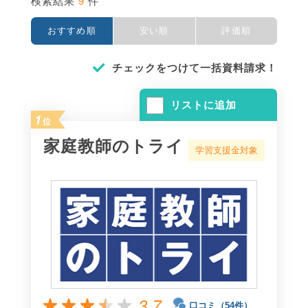
9
検索結果
件
おすすめ順
安い順
評価順
チェックをつけて一括資料請求！
リストに追加
1
位
家庭教師のトライ
学習支援金対象
3.7
口コミ（54件）