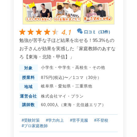
4.1
口コミ（13件）
勉強が苦手な子ほど結果を出せる！95.3%もの
お子さんが効果を実感した「家庭教師のあすな
ろ【東海・北陸・甲信】」
小学生
・
中学生
・
高校生
・
その他
対象
授業料
875円(税込)〜／1コマ（30分）
岐阜県
・
愛知県
・
三重県
他
地域
運営会社
株式会社マイ・プラン
講師数
60,000人（東海・北信越エリア）
#受験対策
#学力向上
#苦手克服
#不登校
#プロ家庭教師