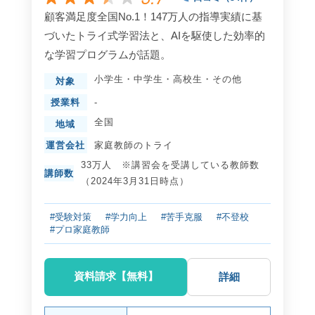
顧客満足度全国No.1！147万人の指導実績に基
づいたトライ式学習法と、AIを駆使した効率的
な学習プログラムが話題。
小学生
・
中学生
・
高校生
・
その他
対象
授業料
-
全国
地域
運営会社
家庭教師のトライ
33万人 ※講習会を受講している教師数
講師数
（2024年3月31日時点）
#受験対策
#学力向上
#苦手克服
#不登校
#プロ家庭教師
資料請求【無料】
詳細