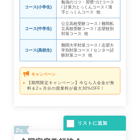
勉強のコツ・習慣づけコース
コース(小学生)
/
計算力とっくんコース
/
漢
字とっくんコース
他
公立高校受験コース
/
難関私
コース(中学生)
立高校受験コース
/
志望校別
対策コース
他
難関大学対策コース
/
志望大
コース(高校生)
学別対策コース
/
センター試
験対策コース
他
キャンペーン
【期間限定キャンペーン】今なら入会金が無
料＆2ヶ月分の授業料が最大30%OFF！
リストに追加
2
位