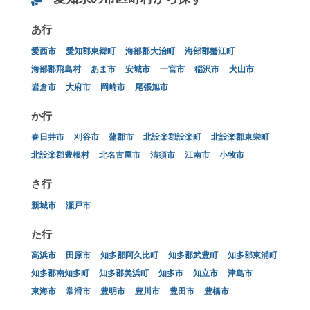
あ行
愛西市
愛知郡東郷町
海部郡大治町
海部郡蟹江町
海部郡飛島村
あま市
安城市
一宮市
稲沢市
犬山市
岩倉市
大府市
岡崎市
尾張旭市
か行
春日井市
刈谷市
蒲郡市
北設楽郡設楽町
北設楽郡東栄町
北設楽郡豊根村
北名古屋市
清須市
江南市
小牧市
さ行
新城市
瀬戸市
た行
高浜市
田原市
知多郡阿久比町
知多郡武豊町
知多郡東浦町
知多郡南知多町
知多郡美浜町
知多市
知立市
津島市
東海市
常滑市
豊明市
豊川市
豊田市
豊橋市