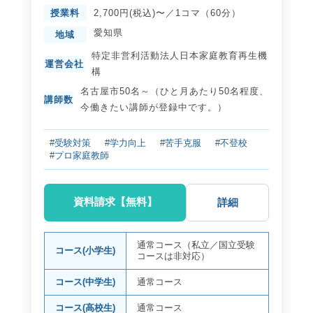
授業料
2,700円(税込)〜／1コマ（60分）
愛知県
地域
特定非営利活動法人日本家庭教育再生機
運営会社
構
名古屋市50名～（ひと月あたり50名程度、
講師数
今働きたい講師が登録中です。）
#受験対策
#学力向上
#苦手克服
#不登校
#プロ家庭教師
資料請求【無料】
詳細
通常コース（私立／国立受験
コース(小学生)
コースは非対応）
コース(中学生)
通常コース
コース(高校生)
通常コース