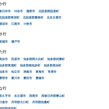
か行
春日井市
刈谷市
蒲郡市
北設楽郡設楽町
北設楽郡東栄町
北設楽郡豊根村
北名古屋市
清須市
江南市
小牧市
さ行
新城市
瀬戸市
た行
高浜市
田原市
知多郡阿久比町
知多郡武豊町
知多郡東浦町
知多郡南知多町
知多郡美浜町
知多市
知立市
津島市
東海市
常滑市
豊明市
豊川市
豊田市
豊橋市
な行
長久手市
名古屋市
西尾市
西春日井郡豊山町
日進市
丹羽郡大口町
丹羽郡扶桑町
額田郡幸田町