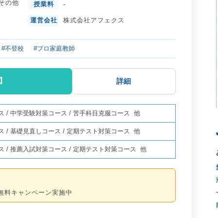
その他
授業料
-
運営会社
株式会社アフェクス
#不登校
#プロ家庭教師
】
詳細
ス
/
中学受験対策コース
/
苦手科目克服コース
他
ス
/
基礎見直しコース
/
定期テスト対策コース
他
ス
/
推薦入試対策コース
/
定期テスト対策コース
他
無料キャンペーン実施中