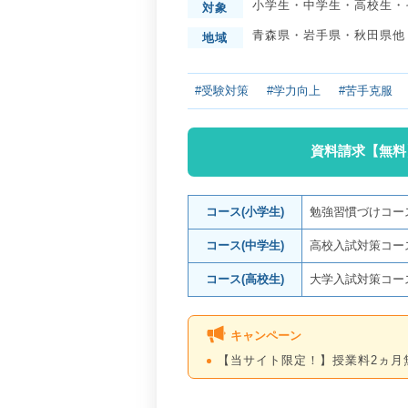
小学生
・
中学生
・
高校生
・
対象
青森県
・
岩手県
・
秋田県
他
地域
#受験対策
#学力向上
#苦手克服
資料請求【無料
コース(小学生)
勉強習慣づけコー
コース(中学生)
高校入試対策コー
コース(高校生)
大学入試対策コー
キャンペーン
【当サイト限定！】授業料2ヵ月