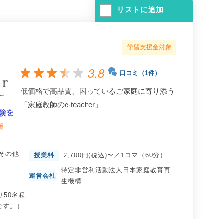
リストに追加
学習支援金対象
3.8
口コミ（1件）
低価格で高品質、困っているご家庭に寄り添う
「家庭教師のe-teacher」
その他
授業料
2,700円(税込)〜／1コマ（60分）
特定非営利活動法人日本家庭教育再
運営会社
生機構
り50名程
です。）