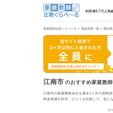
6.7
利用者
万人突
家庭教師比較くらべーる
都道府県一覧
愛知県
江南市
のおすすめ家庭教師
江南市の家庭教師会社を過去1ヶ月の資料
料金相場や評判・口コミを比較して、気に
地