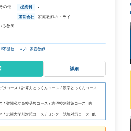
その他
授業料
-
運営会社
家庭教師のトライ
いる教師
#不登校
#プロ家庭教師
】
詳細
づけコース
/
計算力とっくんコース
/
漢字とっくんコース
ス
/
難関私立高校受験コース
/
志望校別対策コース
他
ス
/
志望大学別対策コース
/
センター試験対策コース
他