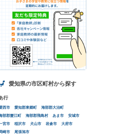
愛知県の市区町村から探す
あ行
愛西市
愛知郡東郷町
海部郡大治町
海部郡蟹江町
海部郡飛島村
あま市
安城市
一宮市
稲沢市
犬山市
岩倉市
大府市
岡崎市
尾張旭市