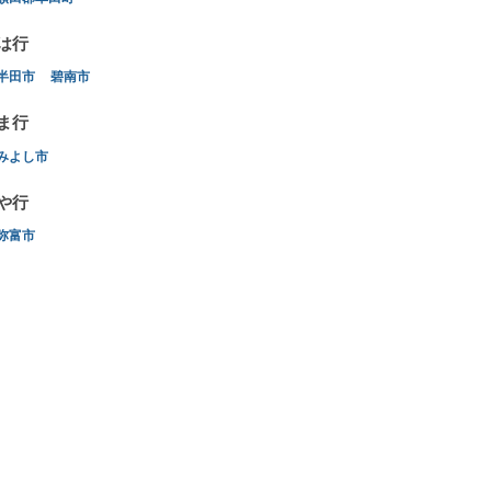
は行
半田市
碧南市
ま行
みよし市
や行
弥富市