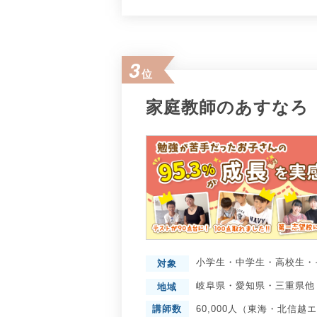
3
位
家庭教師のあすなろ
小学生
・
中学生
・
高校生
・
対象
岐阜県
・
愛知県
・
三重県
他
地域
講師数
60,000人（東海・北信越