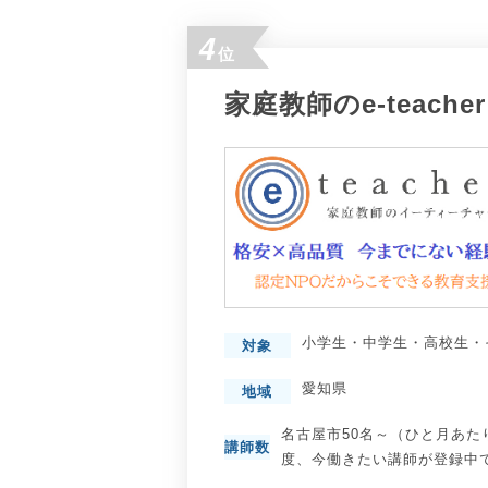
4
位
家庭教師のe-teacher
小学生
・
中学生
・
高校生
・
対象
愛知県
地域
名古屋市50名～（ひと月あた
講師数
度、今働きたい講師が登録中