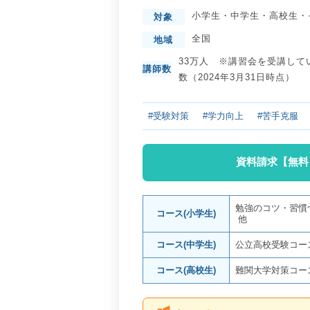
小学生
・
中学生
・
高校生
・
対象
全国
地域
33万人 ※講習会を受講して
講師数
数（2024年3月31日時点）
#受験対策
#学力向上
#苦手克服
資料請求【無料
勉強のコツ・習慣
コース(小学生)
他
コース(中学生)
公立高校受験コー
コース(高校生)
難関大学対策コー