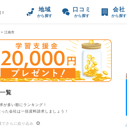
地域
口コミ
会社
破！
から探す
から探す
から探す
江南市
一覧
請求が多い順にランキング！
なった会社は一括資料請求しましょう！
域でさらに絞り込み