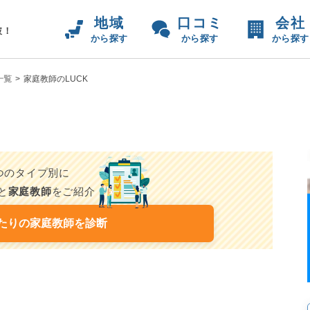
地域
口コミ
会社
破！
から探す
から探す
から探す
一覧
家庭教師のLUCK
7つのタイプ別に
と
家庭教師
をご紹介
たりの家庭教師を診断
他