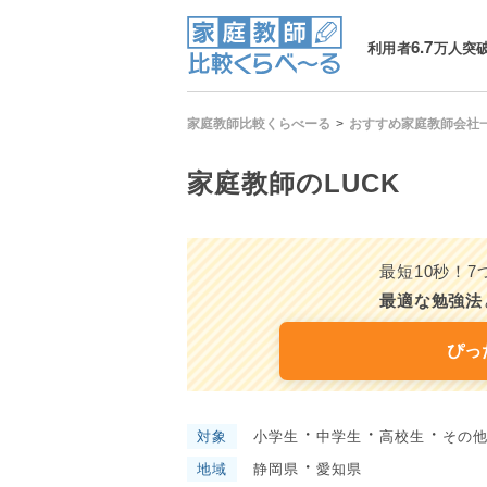
6.7
利用者
万人突
家庭教師比較くらべーる
おすすめ家庭教師会社
家庭教師のLUCK
最短10秒！
最適な勉強法
ぴっ
・
・
・
対象
小学生
中学生
高校生
その
・
地域
静岡県
愛知県