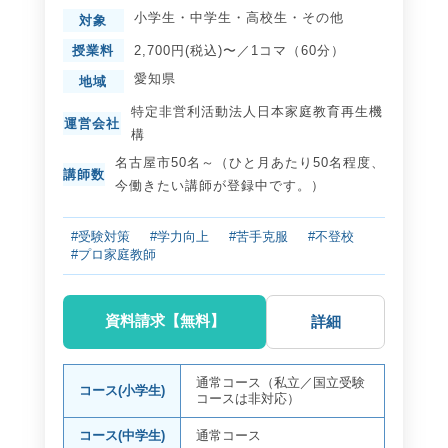
小学生
・
中学生
・
高校生
・
その他
対象
授業料
2,700円(税込)〜／1コマ（60分）
愛知県
地域
特定非営利活動法人日本家庭教育再生機
運営会社
構
名古屋市50名～（ひと月あたり50名程度、
講師数
今働きたい講師が登録中です。）
#受験対策
#学力向上
#苦手克服
#不登校
#プロ家庭教師
資料請求【無料】
詳細
通常コース（私立／国立受験
コース(小学生)
コースは非対応）
コース(中学生)
通常コース