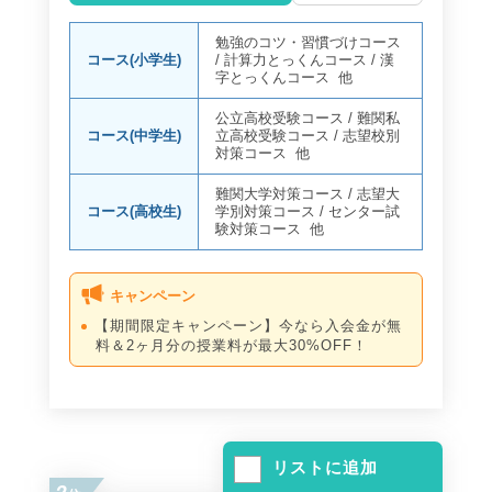
勉強のコツ・習慣づけコース
コース(小学生)
/
計算力とっくんコース
/
漢
字とっくんコース
他
公立高校受験コース
/
難関私
コース(中学生)
立高校受験コース
/
志望校別
対策コース
他
難関大学対策コース
/
志望大
コース(高校生)
学別対策コース
/
センター試
験対策コース
他
キャンペーン
【期間限定キャンペーン】今なら入会金が無
料＆2ヶ月分の授業料が最大30%OFF！
リストに追加
2