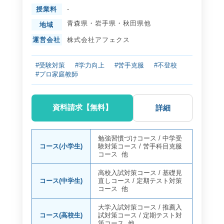
授業料
-
青森県
・
岩手県
・
秋田県
他
地域
運営会社
株式会社アフェクス
#受験対策
#学力向上
#苦手克服
#不登校
#プロ家庭教師
資料請求【無料】
詳細
勉強習慣づけコース
/
中学受
コース(小学生)
験対策コース
/
苦手科目克服
コース
他
高校入試対策コース
/
基礎見
コース(中学生)
直しコース
/
定期テスト対策
コース
他
大学入試対策コース
/
推薦入
コース(高校生)
試対策コース
/
定期テスト対
策コース
他