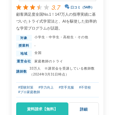
3.7
口コミ（54件）
顧客満足度全国No.1！147万人の指導実績に基
づいたトライ式学習法と、AIを駆使した効率的
な学習プログラムが話題。
小学生
・
中学生
・
高校生
・
その他
対象
授業料
-
全国
地域
運営会社
家庭教師のトライ
33万人 ※講習会を受講している教師数
講師数
（2024年3月31日時点）
#受験対策
#学力向上
#苦手克服
#不登校
#プロ家庭教師
資料請求【無料】
詳細