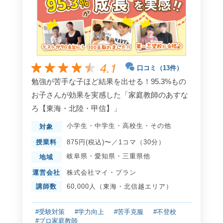
4.1
口コミ（13件）
勉強が苦手な子ほど結果を出せる！95.3%もの
お子さんが効果を実感した「家庭教師のあすな
ろ【東海・北陸・甲信】」
小学生
・
中学生
・
高校生
・
その他
対象
授業料
875円(税込)〜／1コマ（30分）
岐阜県
・
愛知県
・
三重県
他
地域
運営会社
株式会社マイ・プラン
講師数
60,000人（東海・北信越エリア）
#受験対策
#学力向上
#苦手克服
#不登校
#プロ家庭教師