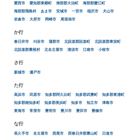
愛西市
愛知郡東郷町
海部郡大治町
海部郡蟹江町
海部郡飛島村
あま市
安城市
一宮市
稲沢市
犬山市
岩倉市
大府市
岡崎市
尾張旭市
か行
春日井市
刈谷市
蒲郡市
北設楽郡設楽町
北設楽郡東栄町
北設楽郡豊根村
北名古屋市
清須市
江南市
小牧市
さ行
新城市
瀬戸市
た行
高浜市
田原市
知多郡阿久比町
知多郡武豊町
知多郡東浦町
知多郡南知多町
知多郡美浜町
知多市
知立市
津島市
東海市
常滑市
豊明市
豊川市
豊田市
豊橋市
な行
長久手市
名古屋市
西尾市
西春日井郡豊山町
日進市