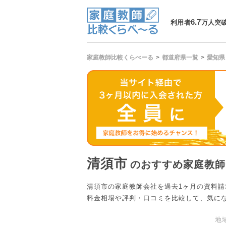
6.7
利用者
万人突
家庭教師比較くらべーる
都道府県一覧
愛知県
清須市
のおすすめ家庭教師
清須市の家庭教師会社を過去1ヶ月の資料
料金相場や評判・口コミを比較して、気に
地