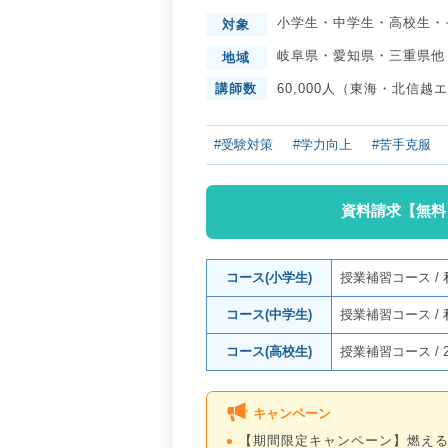
小学生
・
中学生
・
高校生
・
対象
岐阜県
・
愛知県
・
三重県
他
地域
講師数
60,000人（東海・北信越
#受験対策
#学力向上
#苦手克服
資料請求【無料
コース(小学生)
授業補習コース
/
コース(中学生)
授業補習コース
/
コース(高校生)
授業補習コース
/
キャンペーン
【期間限定キャンペーン】燃え