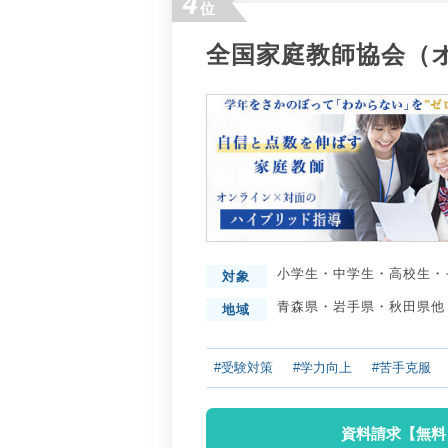
4
位
全国家庭教師協会（
小学生
・
中学生
・
高校生
・
対象
青森県
・
岩手県
・
秋田県
他
地域
#受験対策
#学力向上
#苦手克服
資料請求【無料