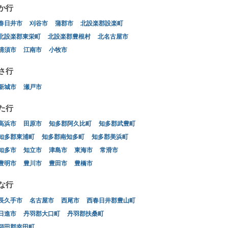
か行
春日井市
刈谷市
蒲郡市
北設楽郡設楽町
北設楽郡東栄町
北設楽郡豊根村
北名古屋市
清須市
江南市
小牧市
さ行
新城市
瀬戸市
た行
高浜市
田原市
知多郡阿久比町
知多郡武豊町
知多郡東浦町
知多郡南知多町
知多郡美浜町
知多市
知立市
津島市
東海市
常滑市
豊明市
豊川市
豊田市
豊橋市
な行
長久手市
名古屋市
西尾市
西春日井郡豊山町
日進市
丹羽郡大口町
丹羽郡扶桑町
額田郡幸田町