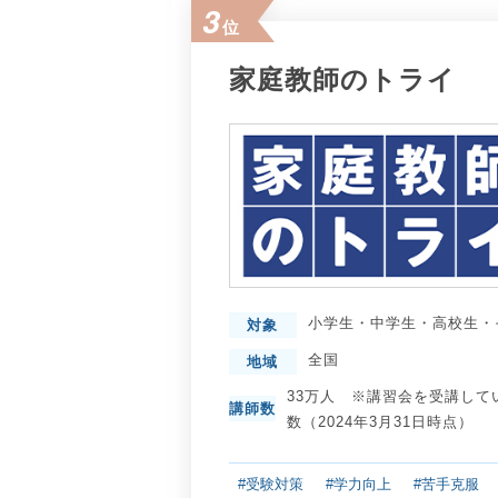
3
位
家庭教師のトライ
小学生
・
中学生
・
高校生
・
対象
全国
地域
33万人 ※講習会を受講して
講師数
数（2024年3月31日時点）
#受験対策
#学力向上
#苦手克服