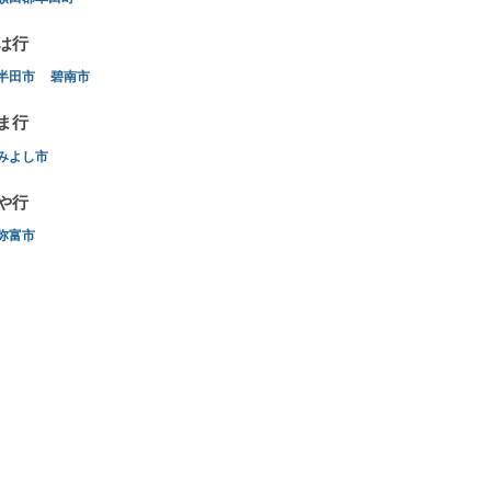
は行
半田市
碧南市
ま行
みよし市
や行
弥富市