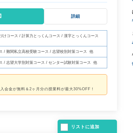
】
詳細
づけコース
/
計算力とっくんコース
/
漢字とっくんコース
ス
/
難関私立高校受験コース
/
志望校別対策コース
他
ス
/
志望大学別対策コース
/
センター試験対策コース
他
入会金が無料＆2ヶ月分の授業料が最大30%OFF！
リストに追加