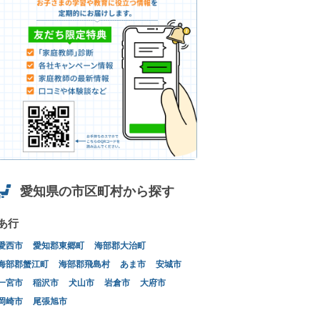
愛知県の市区町村から探す
あ行
愛西市
愛知郡東郷町
海部郡大治町
海部郡蟹江町
海部郡飛島村
あま市
安城市
一宮市
稲沢市
犬山市
岩倉市
大府市
岡崎市
尾張旭市