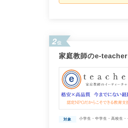
2
位
家庭教師のe-teacher
小学生
・
中学生
・
高校生
・
対象