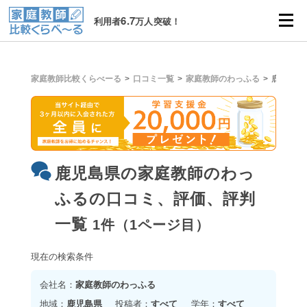
6.7
利用者
万人突破！
家庭教師比較くらべーる
口コミ一覧
家庭教師のわっふる
鹿児島県
鹿児島県の家庭教師のわっ
ふるの口コミ、評価、評判
一覧
1件（1ページ目）
現在の検索条件
会社名：
家庭教師のわっふる
地域：
鹿児島県
投稿者：
すべて
学年：
すべて