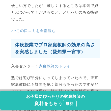
優しい方でしたが、厳しくするところは本気で娘
とぶつかってくださるなど、メリハリのある指導
でした。
>>この口コミを全部読む
体験授業でプロ家庭教師の効果の高さ
を実感しました（愛知県一宮市）
入会センター：
家庭教師のトライ
塾では遊び半分になってしまっていたので、正直
家庭教師にも疑問を抱く部分もあったのですがど
うにかしたいと思い、話を聞いて体験授業を受け
お子様にぴったりの家庭教師の
てみることにしました。プロ家庭教師による指導
資料をもらう
無料
と言っても、プロとは何なのか、金額の分伸びる