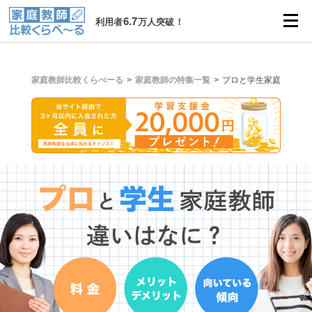
6.7
利用者
万人突破！
家庭教師比較くらべーる
家庭教師の特集一覧
プロと学生家庭教師の