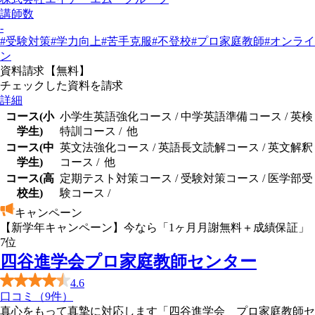
講師数
-
#受験対策
#学力向上
#苦手克服
#不登校
#プロ家庭教師
#オンライ
ン
資料請求【無料】
チェックした資料を請求
詳細
コース(小
小学生英語強化コース
/
中学英語準備コース
/
英検
学生)
特訓コース
/
他
コース(中
英文法強化コース
/
英語長文読解コース
/
英文解釈
学生)
コース
/
他
コース(高
定期テスト対策コース
/
受験対策コース
/
医学部受
校生)
験コース
/
キャンペーン
【新学年キャンペーン】今なら「1ヶ月月謝無料＋成績保証」
7
位
四谷進学会プロ家庭教師センター
4.6
口コミ（9件）
真心をもって真摯に対応します「四谷進学会 プロ家庭教師セ