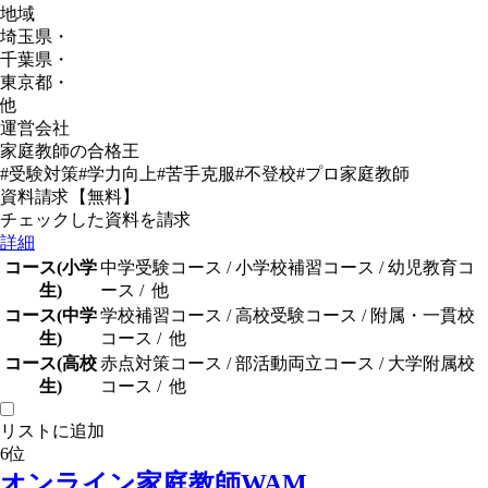
地域
埼玉県
・
千葉県
・
東京都
・
他
運営会社
家庭教師の合格王
#受験対策
#学力向上
#苦手克服
#不登校
#プロ家庭教師
資料請求【無料】
チェックした資料を請求
詳細
コース(小学
中学受験コース
/
小学校補習コース
/
幼児教育コ
生)
ース
/
他
コース(中学
学校補習コース
/
高校受験コース
/
附属・一貫校
生)
コース
/
他
コース(高校
赤点対策コース
/
部活動両立コース
/
大学附属校
生)
コース
/
他
リストに追加
6
位
オンライン家庭教師WAM