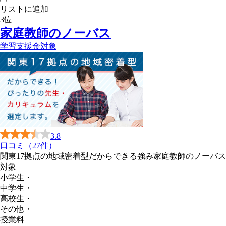
リストに追加
3
位
家庭教師のノーバス
学習支援金対象
3.8
口コミ（27件）
関東17拠点の地域密着型だからできる強み家庭教師のノーバス
対象
小学生
・
中学生
・
高校生
・
その他
・
授業料