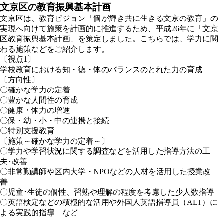
文京区の教育振興基本計画
文京区は、教育ビジョン「個が輝き共に生きる文京の教育」の
実現へ向けて施策を計画的に推進するため、平成26年に「文京
区教育振興基本計画」を策定しました。こちらでは、学力に関
わる施策などをご紹介します。
〔視点1〕
学校教育における知・徳・体のバランスのとれた力の育成
〔方向性〕
〇確かな学力の定着
〇豊かな人間性の育成
〇健康・体力の増進
〇保・幼・小・中の連携と接続
〇特別支援教育
〔施策～確かな学力の定着～〕
〇学力や学習状況に関する調査などを活用した指導方法の工
夫･改善
〇非常勤講師や区内大学・NPOなどの人材を活用した授業改
善
〇児童･生徒の個性、習熟や理解の程度を考慮した少人数指導
〇英語検定などの積極的な活用や外国人英語指導員（ALT）に
よる実践的指導 など