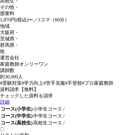
高校生
・
その他
・
授業料
1,870円(税込)〜／1コマ（60分）
地域
大阪府
・
茨城県
・
群馬県
・
他
運営会社
家庭教師オンリーワン
講師数
約30,000人
#受験対策
#学力向上
#苦手克服
#不登校
#プロ家庭教師
資料請求【無料】
チェックした資料を請求
詳細
コース(小学生)
小学生コース
/
コース(中学生)
中学生コース
/
コース(高校生)
高校生コース
/