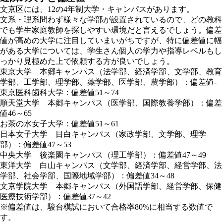
文京区には、12の4年制大学・キャンパスがあります。
文系・理系問わず様々な学部が設置されているので、どの教科
でも学生家庭教師を探しやすい環境だと言えるでしょう。偏差
値が高めの大学に注目していまいがちですが、特に偏差値に幅
がある大学については、学生さん個人の学力や指導レベルもし
っかり見極めた上で依頼する方が良いでしょう。
東京大学 本郷キャンパス（法学部、経済学部、文学部、教育
学部、工学部、理学部、薬学部、医学部、農学部）：偏差値-
東京医科歯科大学：偏差値51～74
順天堂大学 本郷キャンパス（医学部、国際教養学部）：偏差
値46～65
お茶の水女子大学：偏差値51～61
日本女子大学 目白キャンパス（家政学部、文学部、理学
部）：偏差値47～53
中央大学 後楽園キャンパス（理工学部）：偏差値47～49
東洋大学 白山キャンパス（文学部、経済学部、経営学部、法
学部、社会学部、国際地域学部）：偏差値34～48
文京学院大学 本郷キャンパス（外国語学部、経営学部、保健
医療技術学部）：偏差値37～42
※偏差値は、駿台模試において合格率80%に相当する数値で
す。