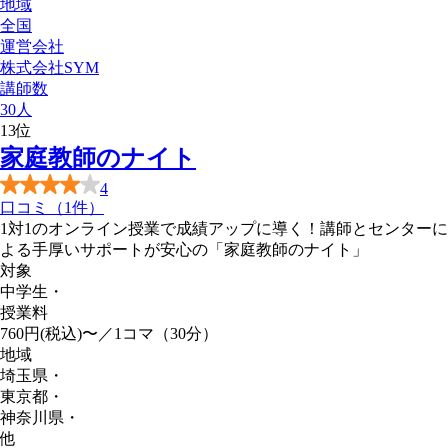
地域
全国
運営会社
株式会社SYM
講師数
30人
13
位
家庭教師のナイト
4
口コミ（1件）
1対1のオンライン授業で成績アップに導く！講師とセンターに
よる手厚いサポートが安心の「家庭教師のナイト」
対象
中学生
・
授業料
760円(税込)〜／1コマ（30分）
地域
埼玉県
・
東京都
・
神奈川県
・
他