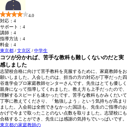
4.0
対応：
4
サポート：
4
講師：
4
指導方法：
4
料金：
4
東京都
/
文京区
/
中学生
コツが分かれば、苦手な教科も難しくないのだと実
感しました
志望校合格に向けて苦手教科を克服するために、家庭教師をお
願いしました。入会したのは、担当の方の対応が丁寧だった四
谷進学会プロ家庭教師センターさんです。先生はとても優しく
親身になって指導してくれました。教え方も上手だったので、
理解するスピードも速かったです。苦手な教科もかみくだいて
丁寧に教えてくださり、「勉強しよう」という気持ちが高まり
ました。入会前は全然できなかった国語も、先生のご指導のお
かげで今まで取ったことのない点数を取りました。志望校にも
合格することができ、先生には感謝の気持ちでいっぱいです。
東京都の家庭教師の