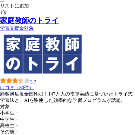
リストに追加
1
位
家庭教師のトライ
学習支援金対象
3.7
口コミ（80件）
顧客満足度全国No.1！147万人の指導実績に基づいたトライ式
学習法と、AIを駆使した効率的な学習プログラムが話題。
対象
小学生
・
中学生
・
高校生
・
その他
・