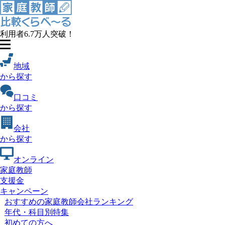
利用者
6.7
万人突破！
地域
から探す
口コミ
から探す
会社
から探す
オンライン
家庭教師
支援金
キャンペーン
おすすめの家庭教師会社ランキング
年代・科目別特集
初めての方へ