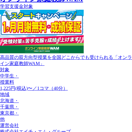
学習支援金対象
高品質の双方向型授業を全国どこからでも受けられる「オンラ
イン家庭教師WAM」
対象
中学生
・
授業料
1,225円(税込)〜／1コマ（40分）
地域
北海道
・
千葉県
・
東京都
・
他
運営会社
株式会社エイチ・エム・グループ