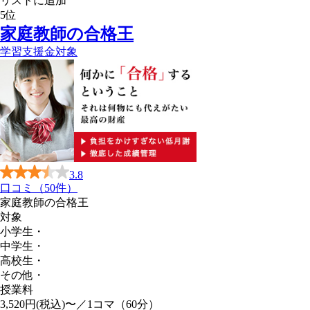
リストに追加
5
位
家庭教師の合格王
学習支援金対象
3.8
口コミ（50件）
家庭教師の合格王
対象
小学生
・
中学生
・
高校生
・
その他
・
授業料
3,520円(税込)〜／1コマ（60分）