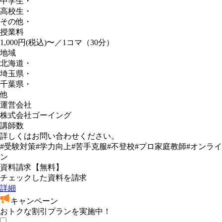
中学生
・
高校生
・
その他
・
授業料
1,000円(税込)〜／1コマ（30分）
地域
北海道
・
埼玉県
・
千葉県
・
他
運営会社
株式会社ゴーイング
講師数
詳しくはお問い合わせください。
#受験対策
#学力向上
#苦手克服
#不登校
#プロ家庭教師
#オンライ
ン
資料請求【無料】
チェックした資料を請求
詳細
キャンペーン
おトクな割引プランを実施中！