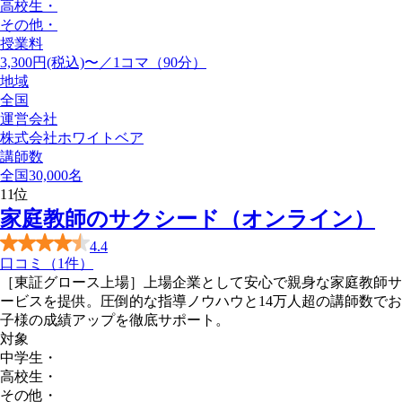
高校生
・
その他
・
授業料
3,300円(税込)〜／1コマ（90分）
地域
全国
運営会社
株式会社ホワイトベア
講師数
全国30,000名
11
位
家庭教師のサクシード（オンライン）
4.4
口コミ（1件）
［東証グロース上場］上場企業として安心で親身な家庭教師サ
ービスを提供。圧倒的な指導ノウハウと14万人超の講師数でお
子様の成績アップを徹底サポート。
対象
中学生
・
高校生
・
その他
・