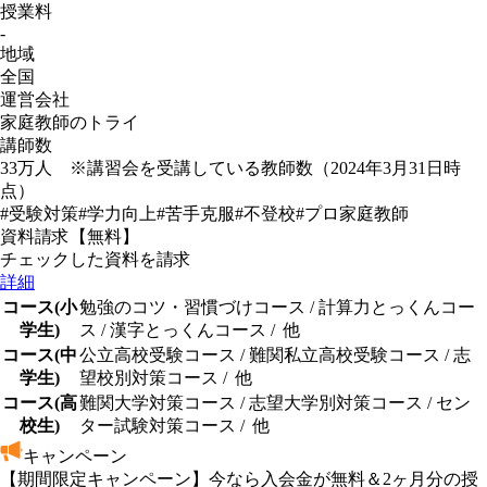
授業料
-
地域
全国
運営会社
家庭教師のトライ
講師数
33万人 ※講習会を受講している教師数（2024年3月31日時
点）
#受験対策
#学力向上
#苦手克服
#不登校
#プロ家庭教師
資料請求【無料】
チェックした資料を請求
詳細
コース(小
勉強のコツ・習慣づけコース
/
計算力とっくんコー
学生)
ス
/
漢字とっくんコース
/
他
コース(中
公立高校受験コース
/
難関私立高校受験コース
/
志
学生)
望校別対策コース
/
他
コース(高
難関大学対策コース
/
志望大学別対策コース
/
セン
校生)
ター試験対策コース
/
他
キャンペーン
【期間限定キャンペーン】今なら入会金が無料＆2ヶ月分の授