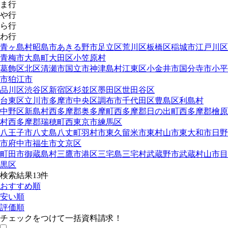
ま行
や行
ら行
わ行
青ヶ島村
昭島市
あきる野市
足立区
荒川区
板橋区
稲城市
江戸川区
青梅市
大島町
大田区
小笠原村
葛飾区
北区
清瀬市
国立市
神津島村
江東区
小金井市
国分寺市
小平
市
狛江市
品川区
渋谷区
新宿区
杉並区
墨田区
世田谷区
台東区
立川市
多摩市
中央区
調布市
千代田区
豊島区
利島村
中野区
新島村
西多摩郡奥多摩町
西多摩郡日の出町
西多摩郡檜原
村
西多摩郡瑞穂町
西東京市
練馬区
八王子市
八丈島八丈町
羽村市
東久留米市
東村山市
東大和市
日野
市
府中市
福生市
文京区
町田市
御蔵島村
三鷹市
港区
三宅島三宅村
武蔵野市
武蔵村山市
目
黒区
検索結果
13
件
おすすめ順
安い順
評価順
チェックをつけて一括資料請求！