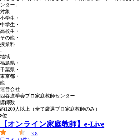
ンター」
対象
小学生
・
中学生
・
高校生
・
その他
・
授業料
-
地域
福島県
・
千葉県
・
東京都
・
他
運営会社
四谷進学会プロ家庭教師センター
講師数
約1200人以上（全て厳選プロ家庭教師のみ）
8
位
【オンライン家庭教師】e-Live
3.8
口コミ（1件）