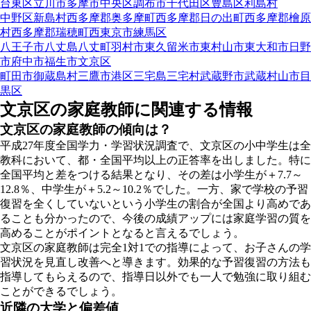
台東区
立川市
多摩市
中央区
調布市
千代田区
豊島区
利島村
中野区
新島村
西多摩郡奥多摩町
西多摩郡日の出町
西多摩郡檜原
村
西多摩郡瑞穂町
西東京市
練馬区
八王子市
八丈島八丈町
羽村市
東久留米市
東村山市
東大和市
日野
市
府中市
福生市
文京区
町田市
御蔵島村
三鷹市
港区
三宅島三宅村
武蔵野市
武蔵村山市
目
黒区
文京区の家庭教師に関連する情報
文京区の家庭教師の傾向は？
平成27年度全国学力・学習状況調査で、文京区の小中学生は全
教科において、都・全国平均以上の正答率を出しました。特に
全国平均と差をつける結果となり、その差は小学生が＋7.7～
12.8％、中学生が＋5.2～10.2％でした。一方、家で学校の予習
復習を全くしていないという小学生の割合が全国より高めであ
ることも分かったので、今後の成績アップには家庭学習の質を
高めることがポイントとなると言えるでしょう。
文京区の家庭教師は完全1対1での指導によって、お子さんの学
習状況を見直し改善へと導きます。効果的な予習復習の方法も
指導してもらえるので、指導日以外でも一人で勉強に取り組む
ことができるでしょう。
近隣の大学と偏差値