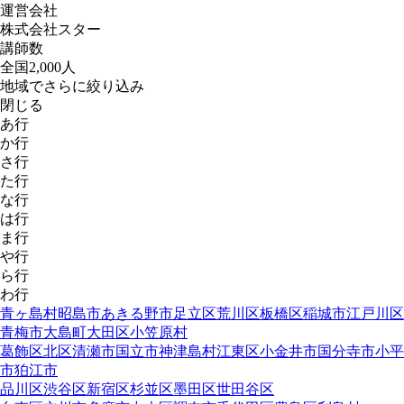
運営会社
株式会社スター
講師数
全国2,000人
地域でさらに絞り込み
閉じる
あ行
か行
さ行
た行
な行
は行
ま行
や行
ら行
わ行
青ヶ島村
昭島市
あきる野市
足立区
荒川区
板橋区
稲城市
江戸川区
青梅市
大島町
大田区
小笠原村
葛飾区
北区
清瀬市
国立市
神津島村
江東区
小金井市
国分寺市
小平
市
狛江市
品川区
渋谷区
新宿区
杉並区
墨田区
世田谷区