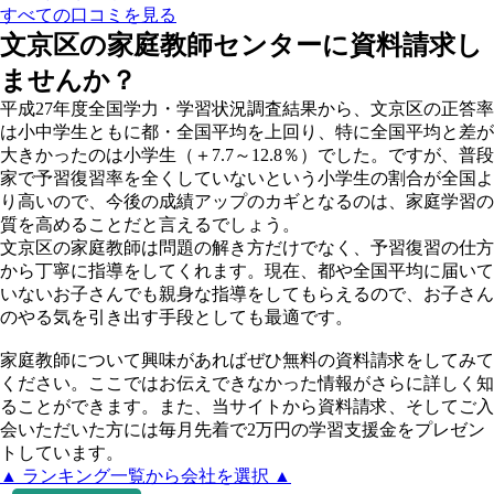
すべての口コミを見る
文京区の家庭教師センターに資料請求し
ませんか？
平成27年度全国学力・学習状況調査結果から、文京区の正答率
は小中学生ともに都・全国平均を上回り、特に全国平均と差が
大きかったのは小学生（＋7.7～12.8％）でした。ですが、普段
家で予習復習率を全くしていないという小学生の割合が全国よ
り高いので、今後の成績アップのカギとなるのは、家庭学習の
質を高めることだと言えるでしょう。
文京区の家庭教師は問題の解き方だけでなく、予習復習の仕方
から丁寧に指導をしてくれます。現在、都や全国平均に届いて
いないお子さんでも親身な指導をしてもらえるので、お子さん
のやる気を引き出す手段としても最適です。
家庭教師について興味があればぜひ無料の資料請求をしてみて
ください。ここではお伝えできなかった情報がさらに詳しく知
ることができます。また、当サイトから資料請求、そしてご入
会いただいた方には毎月先着で2万円の学習支援金をプレゼン
トしています。
▲ ランキング一覧から会社を選択 ▲