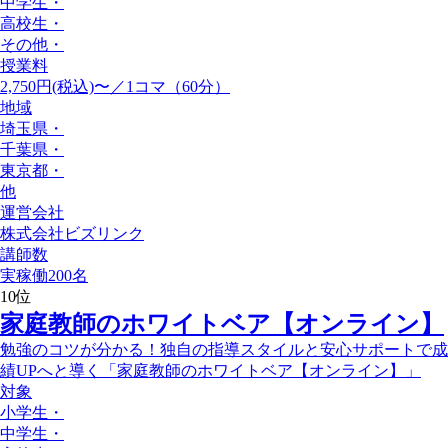
中学生
・
高校生
・
その他
・
授業料
2,750円(税込)〜／1コマ（60分）
地域
埼玉県
・
千葉県
・
東京都
・
他
運営会社
株式会社ビズリンク
講師数
実稼働200名
10
位
家庭教師のホワイトベア【オンライン】
勉強のコツが分かる！独自の指導スタイルと安心サポートで成
績UPへと導く「家庭教師のホワイトベア【オンライン】」
対象
小学生
・
中学生
・