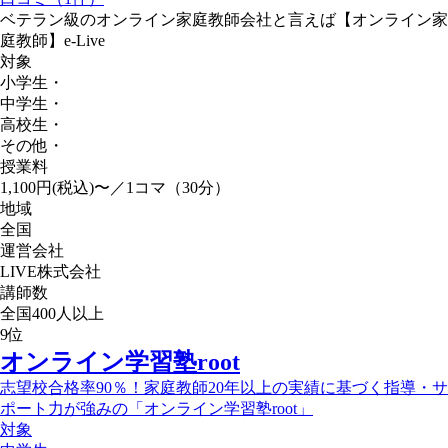
ベテラン級のオンライン家庭教師会社と言えば【オンライン家
庭教師】e-Live
対象
小学生
・
中学生
・
高校生
・
その他
・
授業料
1,100円(税込)〜／1コマ（30分）
地域
全国
運営会社
LIVE株式会社
講師数
全国400人以上
9
位
オンライン学習塾root
志望校合格率90％！家庭教師20年以上の実績に基づく指導・サ
ポート力が強みの「オンライン学習塾root」
対象