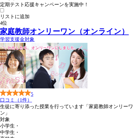
定期テスト応援キャンペーンを実施中！
リストに追加
4
位
家庭教師オンリーワン（オンライン）
学習支援金対象
5
口コミ（1件）
生徒に寄り添った授業を行っています「家庭教師オンリーワ
ン」
対象
小学生
・
中学生
・