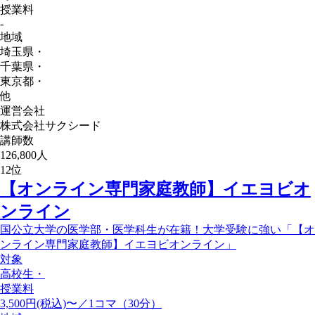
授業料
-
地域
埼玉県
・
千葉県
・
東京都
・
他
運営会社
株式会社サクシード
講師数
126,800人
12
位
【オンライン専門家庭教師】イエヨビオ
ンライン
国公立大学の医学部・医学科生が在籍！大学受験に強い「【オ
ンライン専門家庭教師】イエヨビオンライン」
対象
高校生
・
授業料
3,500円(税込)〜／1コマ（30分）