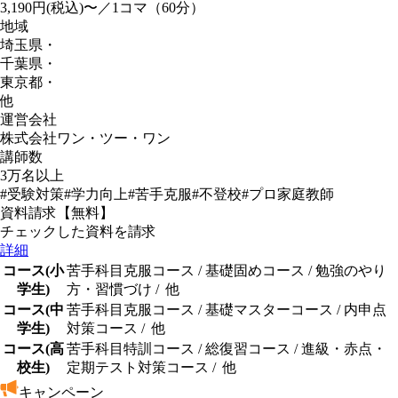
3,190円(税込)〜／1コマ（60分）
地域
埼玉県
・
千葉県
・
東京都
・
他
運営会社
株式会社ワン・ツー・ワン
講師数
3万名以上
#受験対策
#学力向上
#苦手克服
#不登校
#プロ家庭教師
資料請求【無料】
チェックした資料を請求
詳細
コース(小
苦手科目克服コース
/
基礎固めコース
/
勉強のやり
学生)
方・習慣づけ
/
他
コース(中
苦手科目克服コース
/
基礎マスターコース
/
内申点
学生)
対策コース
/
他
コース(高
苦手科目特訓コース
/
総復習コース
/
進級・赤点・
校生)
定期テスト対策コース
/
他
キャンペーン