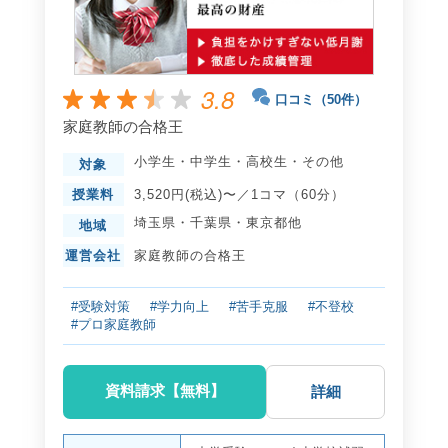
3.8
口コミ（50件）
家庭教師の合格王
小学生
・
中学生
・
高校生
・
その他
対象
授業料
3,520円(税込)〜／1コマ（60分）
埼玉県
・
千葉県
・
東京都
他
地域
運営会社
家庭教師の合格王
#受験対策
#学力向上
#苦手克服
#不登校
#プロ家庭教師
資料請求【無料】
詳細