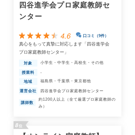
四谷進学会プロ家庭教師セ
ンター
4.6
口コミ（9件）
真心をもって真摯に対応します「四谷進学会
プロ家庭教師センター」
小学生
・
中学生
・
高校生
・
その他
対象
授業料
-
福島県
・
千葉県
・
東京都
他
地域
運営会社
四谷進学会プロ家庭教師センター
約1200人以上（全て厳選プロ家庭教師の
講師数
み）
8
位