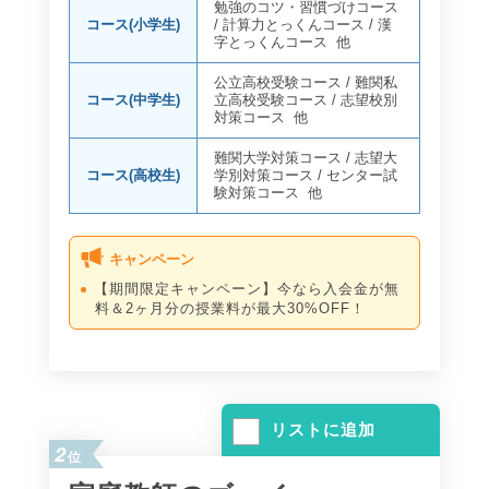
勉強のコツ・習慣づけコース
コース(小学生)
/
計算力とっくんコース
/
漢
字とっくんコース
他
公立高校受験コース
/
難関私
コース(中学生)
立高校受験コース
/
志望校別
対策コース
他
難関大学対策コース
/
志望大
コース(高校生)
学別対策コース
/
センター試
験対策コース
他
キャンペーン
【期間限定キャンペーン】今なら入会金が無
料＆2ヶ月分の授業料が最大30%OFF！
リストに追加
2
位