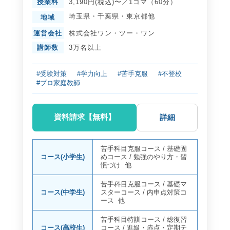
授業料
3,190円(税込)〜／1コマ（60分）
埼玉県
・
千葉県
・
東京都
他
地域
運営会社
株式会社ワン・ツー・ワン
講師数
3万名以上
#受験対策
#学力向上
#苦手克服
#不登校
#プロ家庭教師
資料請求【無料】
詳細
苦手科目克服コース
/
基礎固
コース(小学生)
めコース
/
勉強のやり方・習
慣づけ
他
苦手科目克服コース
/
基礎マ
コース(中学生)
スターコース
/
内申点対策コ
ース
他
苦手科目特訓コース
/
総復習
コース(高校生)
コース
/
進級・赤点・定期テ