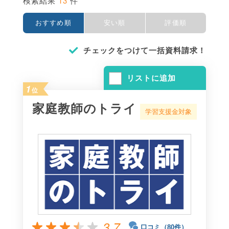
13
検索結果
件
おすすめ順
安い順
評価順
チェックをつけて一括資料請求！
リストに追加
1
位
家庭教師のトライ
学習支援金対象
3.7
口コミ（80件）