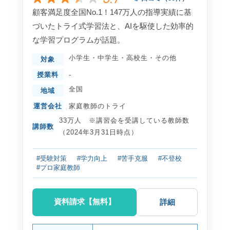
顧客満足度全国No.1！147万人の指導実績に基
づいたトライ式学習法と、AIを駆使した効率的
な学習プログラムが話題。
小学生
・
中学生
・
高校生
・
その他
対象
授業料
-
全国
地域
運営会社
家庭教師のトライ
33万人 ※講習会を受講している教師数
講師数
（2024年3月31日時点）
#受験対策
#学力向上
#苦手克服
#不登校
#プロ家庭教師
資料請求【無料】
詳細