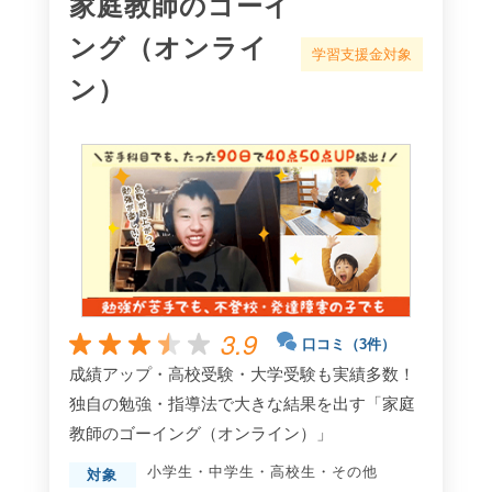
家庭教師のゴーイ
ング（オンライ
学習支援金対象
ン）
3.9
口コミ（3件）
成績アップ・高校受験・大学受験も実績多数！
独自の勉強・指導法で大きな結果を出す「家庭
教師のゴーイング（オンライン）」
小学生
・
中学生
・
高校生
・
その他
対象