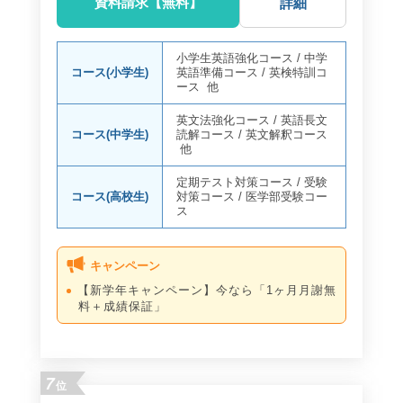
資料請求【無料】
詳細
小学生英語強化コース
/
中学
コース(小学生)
英語準備コース
/
英検特訓コ
ース
他
英文法強化コース
/
英語長文
コース(中学生)
読解コース
/
英文解釈コース
他
定期テスト対策コース
/
受験
コース(高校生)
対策コース
/
医学部受験コー
ス
キャンペーン
【新学年キャンペーン】今なら「1ヶ月月謝無
料＋成績保証」
7
位