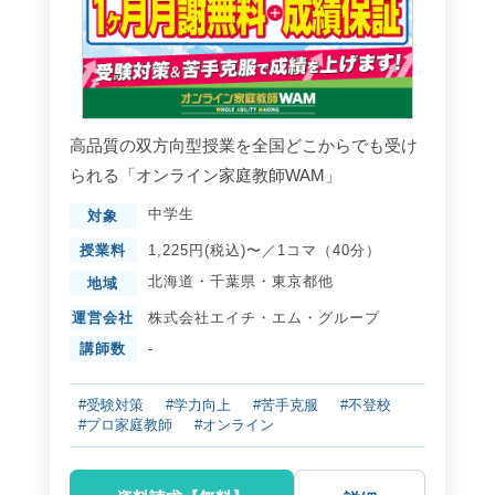
高品質の双方向型授業を全国どこからでも受け
られる「オンライン家庭教師WAM」
中学生
対象
授業料
1,225円(税込)〜／1コマ（40分）
北海道
・
千葉県
・
東京都
他
地域
運営会社
株式会社エイチ・エム・グループ
講師数
-
#受験対策
#学力向上
#苦手克服
#不登校
#プロ家庭教師
#オンライン