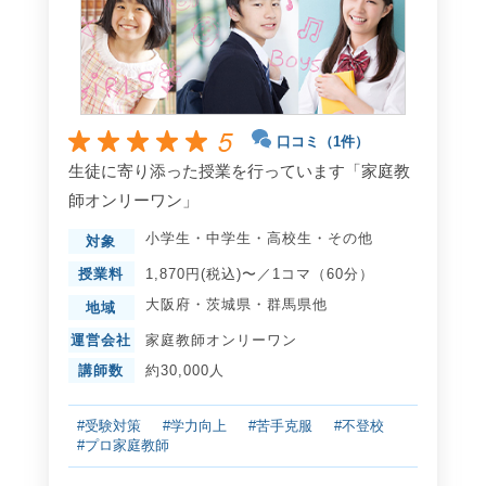
5
口コミ（1件）
生徒に寄り添った授業を行っています「家庭教
師オンリーワン」
小学生
・
中学生
・
高校生
・
その他
対象
授業料
1,870円(税込)〜／1コマ（60分）
大阪府
・
茨城県
・
群馬県
他
地域
運営会社
家庭教師オンリーワン
講師数
約30,000人
#受験対策
#学力向上
#苦手克服
#不登校
#プロ家庭教師