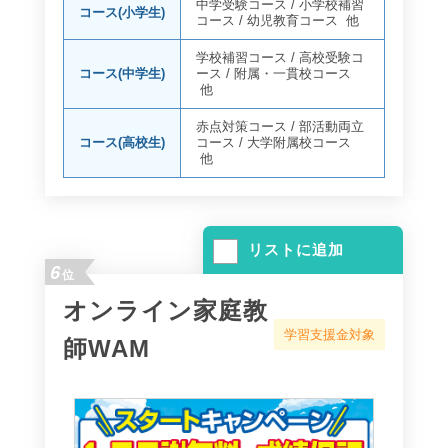
中学受験コース
/
小学校補習
コース(小学生)
コース
/
幼児教育コース
他
学校補習コース
/
高校受験コ
コース(中学生)
ース
/
附属・一貫校コース
他
赤点対策コース
/
部活動両立
コース(高校生)
コース
/
大学附属校コース
他
リストに追加
6
位
オンライン家庭教
学習支援金対象
師WAM