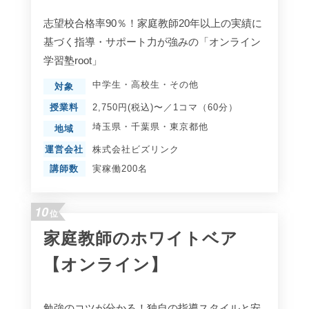
志望校合格率90％！家庭教師20年以上の実績に
基づく指導・サポート力が強みの「オンライン
学習塾root」
中学生
・
高校生
・
その他
対象
授業料
2,750円(税込)〜／1コマ（60分）
埼玉県
・
千葉県
・
東京都
他
地域
運営会社
株式会社ビズリンク
講師数
実稼働200名
10
位
家庭教師のホワイトベア
【オンライン】
勉強のコツが分かる！独自の指導スタイルと安