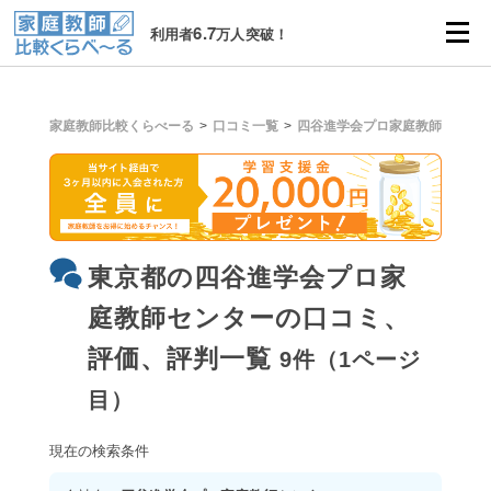
6.7
利用者
万人突破！
家庭教師比較くらべーる
口コミ一覧
四谷進学会プロ家庭教師センタ
東京都の四谷進学会プロ家
庭教師センターの口コミ、
評価、評判一覧
9件（1ページ
目）
現在の検索条件