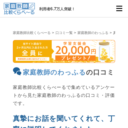
6.7
利用者
万人突破！
家庭教師比較くらべーる
口コミ一覧
家庭教師のわっふる
真摯にお
家庭教師のわっふる
の口コミ
家庭教師比較くらべーるで集めているアンケー
トから見た家庭教師のわっふるの口コミ・評価
です。
真摯にお話を聞いてくれて、丁